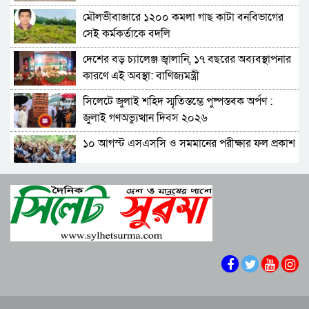
আমলা
মৌলভীবাজারে ১২০০ কমলা গাছ কাটা বনবিভাগের
সিলেটে আদলত চত্বরে শিশু ফাহিমা হত্যা মামলার
সেই কর্মকর্তাকে বদলি
আসামির ওপর ফের হামলা
দেশের বড় চ্যালেঞ্জ জ্বালানি, ১৭ বছরের অব্যবস্থাপনার
এআই দিয়ে অশালীন ছবি ছড়ানোর অভিযোগ
কারণে এই অবস্থা: বাণিজ্যমন্ত্রী
সিলেটের কনটেন্ট ক্রিয়েটর রাফিয়ার
সিলেটে জুলাই শহিদ স্মৃতিস্তম্ভে পুষ্পস্তবক অর্পণ :
শাবিপ্রবিতে শিক্ষার্থীকে মারধর: ছাত্রদল নেতা হাসিবুর
জুলাই গণঅভ্যুত্থান দিবস ২০২৬
ও তারেক বহিষ্কার, ক্যাম্পাসে নিষিদ্ধ ২ বছর
১০ আগস্ট এসএসসি ও সমমানের পরীক্ষার ফল প্রকাশ
সিলেটের ভাঙাচোরা সড়ক নিয়ে সিসিক প্রশাসকের
ক্ষোভ, দ্রুত সংস্কারের আহ্বান
শাপলা চত্বরে হত্যা মামলা: শেখ হাসিনাসহ ৪১ জনের
নারী-কাণ্ডে জামায়াত থেকে বহিস্কার এমপি গাজী
বিরুদ্ধে আনুষ্ঠানিক অভিযোগ
নজরুল
বিরোধীদলের পতন শুরু হয়েছে, ১১ দল এখন ৯ দলে
সিলেটে হামের উপসর্গ নিয়ে আরও দুই শিশুর মৃত্যু
গিয়ে ঠেকেছে: রাশেদ খান
কে হতে পারেন পরবর্তী রাষ্ট্রপতি, আলোচনায় এক
আমলা