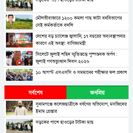
সড়কের পাশে হাওড়ের টাটকা মাছ
মৌলভীবাজারে ১২০০ কমলা গাছ কাটা বনবিভাগের
সেই কর্মকর্তাকে বদলি
দেশের বড় চ্যালেঞ্জ জ্বালানি, ১৭ বছরের অব্যবস্থাপনার
কারণে এই অবস্থা: বাণিজ্যমন্ত্রী
সিলেটে জুলাই শহিদ স্মৃতিস্তম্ভে পুষ্পস্তবক অর্পণ :
জুলাই গণঅভ্যুত্থান দিবস ২০২৬
১০ আগস্ট এসএসসি ও সমমানের পরীক্ষার ফল প্রকাশ
শাপলা চত্বরে হত্যা মামলা: শেখ হাসিনাসহ ৪১ জনের
সর্বশেষ
জনপ্রিয়
বিরুদ্ধে আনুষ্ঠানিক অভিযোগ
সুনামগঞ্জে কলেজছাত্রীকে ধর্ষণের অভিযোগ, মসজিদের
বিরোধীদলের পতন শুরু হয়েছে, ১১ দল এখন ৯ দলে
ইমাম গ্রেপ্তার
গিয়ে ঠেকেছে: রাশেদ খান
সড়কের পাশে হাওড়ের টাটকা মাছ
কে হতে পারেন পরবর্তী রাষ্ট্রপতি, আলোচনায় এক