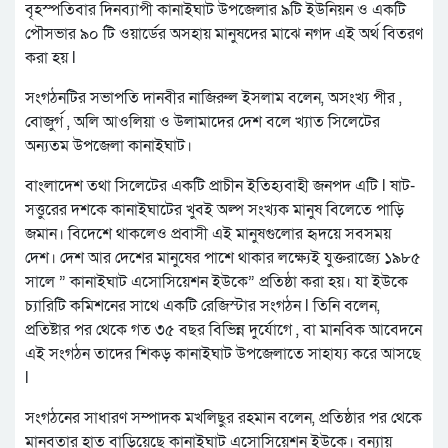
বৃহস্পতিবার দিনব্যাপী কানাইঘাট উপজেলার ৯টি ইউনিয়ন ও একটি
পৌসভার ৯০ টি ওয়ার্ডের অসহায় মানুষদের মাঝে নগদ এই অর্থ বিতরণ
করা হয় l
সংগঠনটির সভাপতি দানবীর নাজিরুল ইসলাম বলেন, অসংখ্য পীর ,
বোজুর্গ , অলি আওলিয়া ও উলামাদের দেশ বলে খ্যাত সিলেটের
অন্যতম উপজেলা কানাইঘাট।
বাংলাদেশ তথা সিলেটের একটি প্রাচীন ইতিহ্যবাহী জনপদ এটি l ষাট-
সত্তুরের দশকে কানাইঘাটের খুবই অল্প সংখ্যক মানুষ বিলেতে পাড়ি
জমান। বিদেশে থাকলেও প্রবাসী এই মানুষগুলোর হৃদয়ে সবসময়
দেশ। দেশ আর দেশের মানুষের পাশে থাকার লক্ষ্যেই যুক্তরাজ্যে ১৯৮৫
সালে ” কানাইঘাট এসোসিয়েশন ইউকে” প্রতিষ্ঠা করা হয়। যা ইউকে
চ্যারিটি কমিশনের সাথে একটি রেজিস্টার সংগঠন l তিনি বলেন,
প্রতিষ্টার পর থেকে গত ৩৫ বছর বিভিন্ন দুর্যোগে , বা মানবিক আবেদনে
এই সংগঠন তাদের শিকড় কানাইঘাট উপজেলাতে সাহায্য করে আসছে
l
সংগঠনের সাধারণ সম্পাদক মখলিছুর রহমান বলেন, প্রতিষ্ঠার পর থেকে
মানবতার হাত বাড়িয়েছে কানাইঘাট এসোসিয়েশন ইউকে। বন্যায়