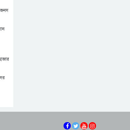
শিশু ফাহিমা হত্যা
ট জনস
মামলার আসামির ওপর
এআই দিয়ে অশালীন ছবি
ফের হামলা
ছড়ানোর অভিযোগ
ধান
সিলেটের কনটেন্ট
শাবিপ্রবিতে শিক্ষার্থীকে
ক্রিয়েটর রাফিয়ার
মারধর: ছাত্রদল নেতা
হাসিবুর ও তারেক
সিলেটের ভাঙাচোরা
বহিষ্কার, ক্যাম্পাসে
সড়ক নিয়ে সিসিক
হাজার
নিষিদ্ধ ২ বছর
প্রশাসকের ক্ষোভ, দ্রুত
নারী-কাণ্ডে জামায়াত
সংস্কারের আহ্বান
থেকে বহিস্কার এমপি
সের
গাজী নজরুল
সিলেটে হামের উপসর্গ
নিয়ে আরও দুই শিশুর
মৃত্যু