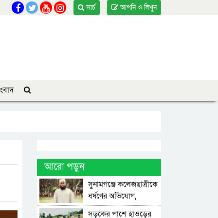
সার্চ
আপনি ও লিখুন
ংবাদ
আরো পড়ুন
সুনামগঞ্জে কলেজছাত্রীকে
ধর্ষণের অভিযোগ,
মসজিদের ইমাম গ্রেপ্তার
সড়কের পাশে হাওড়ের