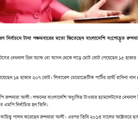
সাধারণ নির্বাচনে টানা পঞ্চমবারের মতো জিতেছেন বাংলাদেশি বংশোদ্ভূত রুশনা
েটসের বেথনাল গ্রিন অ্যান্ড বো আসন থেকে লড়ে মোট ভোট পেয়েছেন ১৫ হাজার
েয়েছেন ১৪ হাজার ২০৭ ভোট। লিবারেল ডেমোক্রেটিক পার্টির প্রার্থী রাবিনা খান 
 এমপি রুশনারা আলী। লন্ডনের বাংলাদেশি অধ্যুষিত টাওয়ার হ্যামলেটসের বেথনাল গ
 এমপি নির্বাচিত হন তিনি।
েবে দায়িত্ব পালন করেছেন রুশনারা আলী। এরপর তিনি ২০১৩ সালের অক্টোবরে ছায