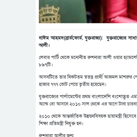
নাঈম আহমদ(ব্রার্ডফোর্ড, যুক্তরাজ্য): যুক্তরাজ্যের 
আলী।
লেবার পার্টি থেকে মনোনীত রুশনারা আলী ওয়ার হ্যামল
৮৯৭টি।
আসনটিতে তার নিকটতম স্বতন্ত্র প্রার্থী আজমল মাশরুর প
হাজার ৭৭৭ ভোট পেয়ে তৃতীয় হয়েছেন।
যুক্তরাজ্যের পার্লামেন্টের প্রথম বাংলাদেশি বংশোদ্ভূত
অ্যান্ড বো আসনে ২০১০ সাল থেকে এর আগে টানা চারবার
২০১০ থেকে আন্তর্জাতিক উন্নয়নবিষয়ক ছায়ামন্ত্রী হিস
শিক্ষা প্রতিমন্ত্রী নিযুক্ত হন।
রুশনারা আলীর জন্ম