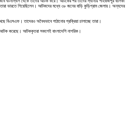
বিজিবি ঘটনাস্থল থেকে তাদের আটক করে। আটকের পর তাদের স্থানীয় শাহবাজপুর বালিকা
ময়ে তারা ভারতে গিয়েছিলেন। আটকদের মধ্যে ৩৮ জনের বাড়ি কুড়িগ্রাম জেলায়। অন্যদের
েছে বিএসএফ। তাদেরও অবৈধভাবে পাঠানোর প্রক্রিয়া চালাচ্ছে তারা।
দের আটক করেছে। আটককৃতরা সকলেই বাংলাদেশি নাগরিক।