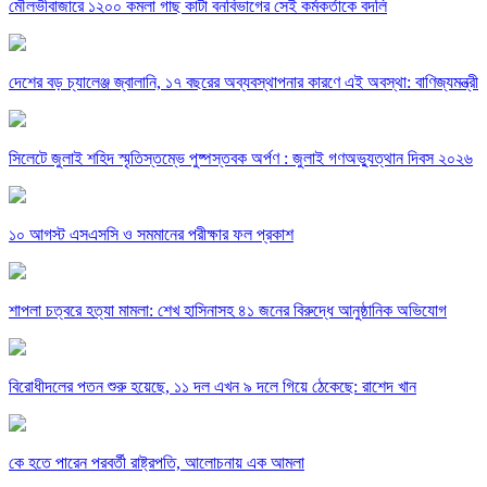
মৌলভীবাজারে ১২০০ কমলা গাছ কাটা বনবিভাগের সেই কর্মকর্তাকে বদলি
দেশের বড় চ্যালেঞ্জ জ্বালানি, ১৭ বছরের অব্যবস্থাপনার কারণে এই অবস্থা: বাণিজ্যমন্ত্রী
সিলেটে জুলাই শহিদ স্মৃতিস্তম্ভে পুষ্পস্তবক অর্পণ : জুলাই গণঅভ্যুত্থান দিবস ২০২৬
১০ আগস্ট এসএসসি ও সমমানের পরীক্ষার ফল প্রকাশ
শাপলা চত্বরে হত্যা মামলা: শেখ হাসিনাসহ ৪১ জনের বিরুদ্ধে আনুষ্ঠানিক অভিযোগ
বিরোধীদলের পতন শুরু হয়েছে, ১১ দল এখন ৯ দলে গিয়ে ঠেকেছে: রাশেদ খান
কে হতে পারেন পরবর্তী রাষ্ট্রপতি, আলোচনায় এক আমলা