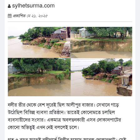
sylhetsurma.com
প্রকাশিত
মে ২১, ২০২৫
নদীর তীর থেকে বেশ দূরেই ছিল আলীপুর বাজার। সেখানে গড়ে
উঠেছিল বিভিন্ন ব্যবসা প্রতিষ্ঠান। তাতেই কোনোমতে চলছিল
ব্যবসায়ীদের সংসার। একমাত্র অবলম্বনকারী এসব দোকানপাটের
কোনো অস্তিত্বই এখন নেই বললেই চলে।
গত ৫ বছর আগেই নদীগর্ভে বিলীন হয়েছে অনেক দোকানপাট। সেই