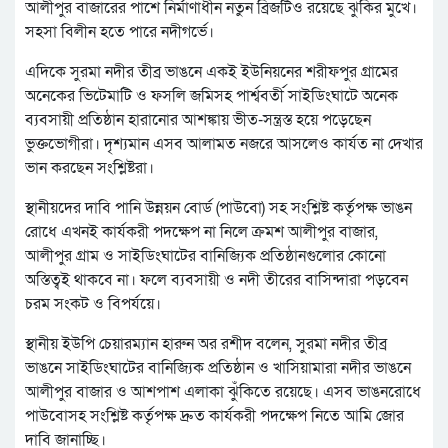
আলীপুর বাজারের পাশে নির্মাণাধীন নতুন ব্রিজটিও রয়েছে ঝুঁকির মুখে।
সহসা বিলীন হতে পারে নদীগর্ভে।
এদিকে সুরমা নদীর তীব্র ভাঙনে একই ইউনিয়নের শরীফপুর গ্রামের
অনেকের ভিটেমাটি ও ফসলি জমিসহ পার্শ্ববর্তী সাইডিংঘাটে অনেক
ব্যবসায়ী প্রতিষ্ঠান হারানোর আশঙ্কায় ভীত-সন্ত্রস্ত হয়ে পড়েছেন
ভুক্তভোগীরা। দৃশ্যমান এসব আলামত নজরে আসলেও কার্যত না দেখার
ভান করছেন সংশ্লিষ্টরা।
স্থানীয়দের দাবি পানি উন্নয়ন বোর্ড (পাউবো) সহ সংশ্লিষ্ট কর্তৃপক্ষ ভাঙন
রোধে এখনই কার্যকরী পদক্ষেপ না নিলে ক্রমশ আলীপুর বাজার,
আলীপুর গ্রাম ও সাইডিংঘাটের বানিজ্যিক প্রতিষ্ঠানগুলোর কোনো
অস্তিত্বই থাকবে না। ফলে ব্যবসায়ী ও নদী তীরের বাসিন্দারা পড়বেন
চরম সংকট ও বিপর্যয়ে।
স্থানীয় ইউপি চেয়ারম্যান হারুন অর রশীদ বলেন, সুরমা নদীর তীব্র
ভাঙনে সাইডিংঘাটের বানিজ্যিক প্রতিষ্ঠান ও খাসিয়ামারা নদীর ভাঙনে
আলীপুর বাজার ও আশপাশ এলাকা ঝুঁকিতে রয়েছে। এসব ভাঙনরোধে
পাউবোসহ সংশ্লিষ্ট কর্তৃপক্ষ দ্রুত কার্যকরী পদক্ষেপ নিতে আমি জোর
দাবি জানাচ্ছি।