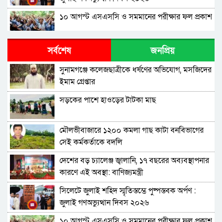
১০ আগস্ট এসএসসি ও সমমানের পরীক্ষার ফল প্রকাশ
শাপলা চত্বরে হত্যা মামলা: শেখ হাসিনাসহ ৪১ জনের
সর্বশেষ
জনপ্রিয়
বিরুদ্ধে আনুষ্ঠানিক অভিযোগ
সুনামগঞ্জে কলেজছাত্রীকে ধর্ষণের অভিযোগ, মসজিদের
বিরোধীদলের পতন শুরু হয়েছে, ১১ দল এখন ৯ দলে
ইমাম গ্রেপ্তার
গিয়ে ঠেকেছে: রাশেদ খান
সড়কের পাশে হাওড়ের টাটকা মাছ
কে হতে পারেন পরবর্তী রাষ্ট্রপতি, আলোচনায় এক
আমলা
মৌলভীবাজারে ১২০০ কমলা গাছ কাটা বনবিভাগের
সিলেটে আদলত চত্বরে শিশু ফাহিমা হত্যা মামলার
সেই কর্মকর্তাকে বদলি
আসামির ওপর ফের হামলা
দেশের বড় চ্যালেঞ্জ জ্বালানি, ১৭ বছরের অব্যবস্থাপনার
এআই দিয়ে অশালীন ছবি ছড়ানোর অভিযোগ
কারণে এই অবস্থা: বাণিজ্যমন্ত্রী
সিলেটের কনটেন্ট ক্রিয়েটর রাফিয়ার
সিলেটে জুলাই শহিদ স্মৃতিস্তম্ভে পুষ্পস্তবক অর্পণ :
শাবিপ্রবিতে শিক্ষার্থীকে মারধর: ছাত্রদল নেতা হাসিবুর
জুলাই গণঅভ্যুত্থান দিবস ২০২৬
ও তারেক বহিষ্কার, ক্যাম্পাসে নিষিদ্ধ ২ বছর
১০ আগস্ট এসএসসি ও সমমানের পরীক্ষার ফল প্রকাশ