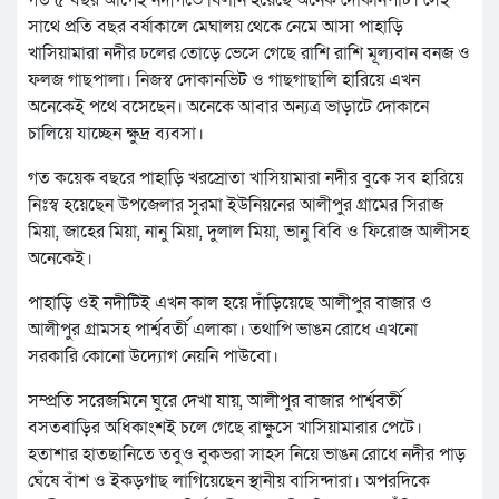
সাথে প্রতি বছর বর্ষাকালে মেঘালয় থেকে নেমে আসা পাহাড়ি
খাসিয়ামারা নদীর ঢলের তোড়ে ভেসে গেছে রাশি রাশি মূল্যবান বনজ ও
ফলজ গাছপালা। নিজস্ব দোকানভিট ও গাছগাছালি হারিয়ে এখন
অনেকেই পথে বসেছেন। অনেকে আবার অন্যত্র ভাড়াটে দোকানে
চালিয়ে যাচ্ছেন ক্ষুদ্র ব্যবসা।
গত কয়েক বছরে পাহাড়ি খরস্রোতা খাসিয়ামারা নদীর বুকে সব হারিয়ে
নিঃস্ব হয়েছেন উপজেলার সুরমা ইউনিয়নের আলীপুর গ্রামের সিরাজ
মিয়া, জাহের মিয়া, নানু মিয়া, দুলাল মিয়া, ভানু বিবি ও ফিরোজ আলীসহ
অনেকেই।
পাহাড়ি ওই নদীটিই এখন কাল হয়ে দাঁড়িয়েছে আলীপুর বাজার ও
আলীপুর গ্রামসহ পার্শ্ববর্তী এলাকা। তথাপি ভাঙন রোধে এখনো
সরকারি কোনো উদ্যোগ নেয়নি পাউবো।
সম্প্রতি সরেজমিনে ঘুরে দেখা যায়, আলীপুর বাজার পার্শ্ববর্তী
বসতবাড়ির অধিকাংশই চলে গেছে রাক্ষুসে খাসিয়ামারার পেটে।
হতাশার হাতছানিতে তবুও বুকভরা সাহস নিয়ে ভাঙন রোধে নদীর পাড়
ঘেঁষে বাঁশ ও ইকড়গাছ লাগিয়েছেন স্থানীয় বাসিন্দারা। অপরদিকে