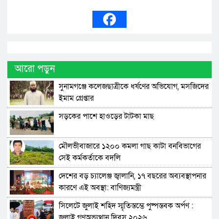
আরো পড়ুন
সুনামগঞ্জে কলেজছাত্রীকে ধর্ষণের অভিযোগ, মসজিদের
ইমাম গ্রেপ্তার
সড়কের পাশে হাওড়ের টাটকা মাছ
মৌলভীবাজারে ১২০০ কমলা গাছ কাটা বনবিভাগের
সেই কর্মকর্তাকে বদলি
দেশের বড় চ্যালেঞ্জ জ্বালানি, ১৭ বছরের অব্যবস্থাপনার
কারণে এই অবস্থা: বাণিজ্যমন্ত্রী
সিলেটে জুলাই শহিদ স্মৃতিস্তম্ভে পুষ্পস্তবক অর্পণ :
জুলাই গণঅভ্যুত্থান দিবস ২০২৬