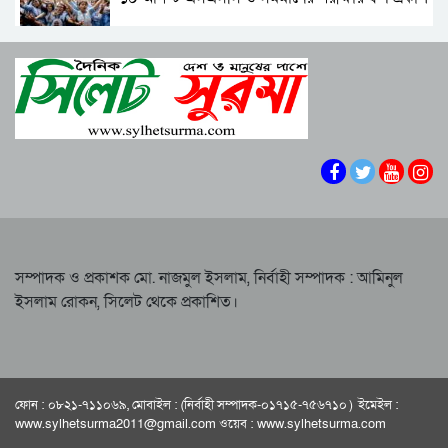
সিলেটের ভাঙাচোরা সড়ক নিয়ে সিসিক প্রশাসকের
ক্ষোভ, দ্রুত সংস্কারের আহ্বান
শাপলা চত্বরে হত্যা মামলা: শেখ হাসিনাসহ ৪১ জনের
নারী-কাণ্ডে জামায়াত থেকে বহিস্কার এমপি গাজী
বিরুদ্ধে আনুষ্ঠানিক অভিযোগ
নজরুল
বিরোধীদলের পতন শুরু হয়েছে, ১১ দল এখন ৯ দলে
সিলেটে হামের উপসর্গ নিয়ে আরও দুই শিশুর মৃত্যু
গিয়ে ঠেকেছে: রাশেদ খান
কে হতে পারেন পরবর্তী রাষ্ট্রপতি, আলোচনায় এক
আমলা
সিলেটে আদলত চত্বরে শিশু ফাহিমা হত্যা মামলার
আসামির ওপর ফের হামলা
সম্পাদক ও প্রকাশক মো. নাজমুল ইসলাম, নির্বাহী সম্পাদক : আমিনুল
ইসলাম রোকন, সিলেট থেকে প্রকাশিত।
এআই দিয়ে অশালীন ছবি ছড়ানোর অভিযোগ
সিলেটের কনটেন্ট ক্রিয়েটর রাফিয়ার
শাবিপ্রবিতে শিক্ষার্থীকে মারধর: ছাত্রদল নেতা হাসিবুর
ও তারেক বহিষ্কার, ক্যাম্পাসে নিষিদ্ধ ২ বছর
ফোন : ০৮২১-৭১১০৬৯, মোবাইল : (নির্বাহী সম্পাদক-০১৭১৫-৭৫৬৭১০ ) ইমেইল :
সিলেটের ভাঙাচোরা সড়ক নিয়ে সিসিক প্রশাসকের
www.sylhetsurma2011@gmail.com ওয়েব : www.sylhetsurma.com