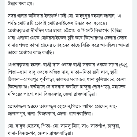
উদ্ধার করা হয়।
সদর থানার অফিসার ইনচার্জ গাজী মো: মাহবুবুর রহমান জানান, ‘এ
পর্যন্ত মোট ৫টি চোরাই মোটরসাইকেল উদ্ধার করা হয়েছে।
গ্রেপ্তারকৃতরা দীর্ঘদিন ধরে ঢাকা, চট্টগ্রাম ও সিলেট বিভাগের বিভিন্ন
থানা এলাকা থেকে মোটরসাইকেল চুরি করে কিশোরগঞ্জ জেলার ভৈরব
থানার পলতাকান্দা গ্রামের সোহানের কাছে বিক্রি করে আসছিল। আমরা
তাকে গ্রেপ্তারে কাজ করছি।
গ্রেপ্তারকৃতরা হলেন- বাপ্পী দাস ওরফে বাপ্পী সরকার ওরফে সাগর (৩৫),
পিতা—ছানা বাবু ওরফে অজিত দাস, মাতা—মিতা রানী দাস, স্থায়ী
ঠিকানা—আগরপুর পূর্বপাড়া, ডাকঘর সরাসচর, থানা কুলিয়ারচর, জেলা
কিশোরগঞ্জ। বর্তমানে সে বসবাস করছিল চান্দুরা (দাসপাড়া), মহাদেব
মন্দিরের পাশে, থানা বিজয়নগর, জেলা ব্রাহ্মণবাড়িয়া।
তোফাজ্জল ওরফে তাফাজ্জুল হোসেন,পিতা- আমির হোসেন, সাং-
জালালপুর, থানা- বিজয়নগর, জেলা- ব্রাহ্মণবাড়িয়া।
মো: বাবুল হোসেন, পিতা- মো. সামসু মিয়া, সাং- সাতগাঁও, চান্দুরা,
থানা- বিজয়নগর, জেলা- ব্রাহ্মণবাড়িয়া।