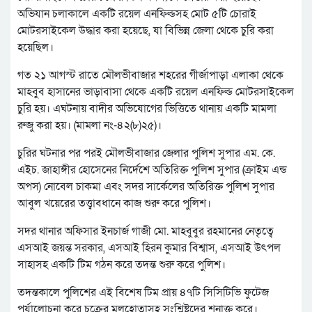
অভিযান চলাকালে একটি রয়েল এনফিল্ডসহ মোট ৫টি চোরাই
মোটরসাইকেল উদ্ধার করা হয়েছে, যা বিভিন্ন জেলা থেকে চুরি করা
হয়েছিল।
গত ২১ আগস্ট রাতে মৌলভীবাজার শহরের গীর্জাপাড়া এলাকা থেকে
মাহবুব হাসানের ভাড়াবাসা থেকে একটি রয়েল এনফিল্ড মোটরসাইকেল
চুরি হয়। এঘটনায় বাদীর অভিযোগের ভিত্তিতে থানায় একটি মামলা
রুজু করা হয়। (মামলা নং-৪২(৮)২৫)।
চুরির ঘটনার পর পরই মৌলভীবাজার জেলার পুলিশ সুপার এম. কে.
এইচ. জাহাঙ্গীর হোসেনের নির্দেশে অতিরিক্ত পুলিশ সুপার (ক্রাইম এন্ড
অপস) নোবেল চাকমা এবং সদর সার্কেলের অতিরিক্ত পুলিশ সুপার
আবুল খয়েরের তত্ত্বাবধানে কাজ শুরু করে পুলিশ।
সদর থানার অফিসার ইনচার্জ গাজী মো. মাহবুবুর রহমানের নেতৃত্বে
এসআই জয়ন্ত সরকার, এসআই হিরন কুমার বিশ্বাস, এসআই উৎপল
সাহাসহ একটি টিম গঠন করে তদন্ত শুরু করে পুলিশ।
তদন্তকালে পুলিশের এই বিশেষ টিম প্রায় ৪৭টি সিসিটিভি ফুটেজ
পর্যালোচনা করে চক্রের মূলহোতাসহ সংশ্লিষ্টদের শনাক্ত করে।