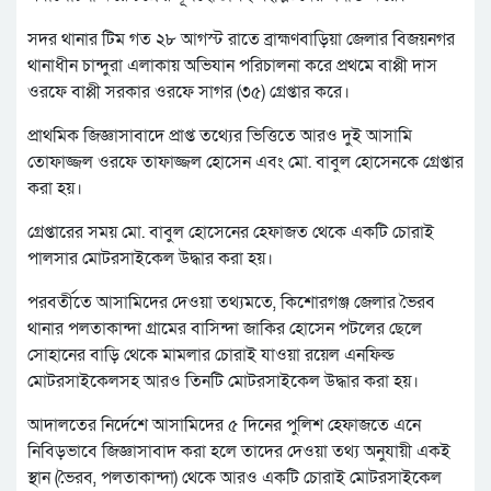
সদর থানার টিম গত ২৮ আগস্ট রাতে ব্রাহ্মণবাড়িয়া জেলার বিজয়নগর
থানাধীন চান্দুরা এলাকায় অভিযান পরিচালনা করে প্রথমে বাপ্পী দাস
ওরফে বাপ্পী সরকার ওরফে সাগর (৩৫) গ্রেপ্তার করে।
প্রাথমিক জিজ্ঞাসাবাদে প্রাপ্ত তথ্যের ভিত্তিতে আরও দুই আসামি
তোফাজ্জল ওরফে তাফাজ্জল হোসেন এবং মো. বাবুল হোসেনকে গ্রেপ্তার
করা হয়।
গ্রেপ্তারের সময় মো. বাবুল হোসেনের হেফাজত থেকে একটি চোরাই
পালসার মোটরসাইকেল উদ্ধার করা হয়।
পরবর্তীতে আসামিদের দেওয়া তথ্যমতে, কিশোরগঞ্জ জেলার ভৈরব
থানার পলতাকান্দা গ্রামের বাসিন্দা জাকির হোসেন পটলের ছেলে
সোহানের বাড়ি থেকে মামলার চোরাই যাওয়া রয়েল এনফিল্ড
মোটরসাইকেলসহ আরও তিনটি মোটরসাইকেল উদ্ধার করা হয়।
আদালতের নির্দেশে আসামিদের ৫ দিনের পুলিশ হেফাজতে এনে
নিবিড়ভাবে জিজ্ঞাসাবাদ করা হলে তাদের দেওয়া তথ্য অনুযায়ী একই
স্থান (ভৈরব, পলতাকান্দা) থেকে আরও একটি চোরাই মোটরসাইকেল