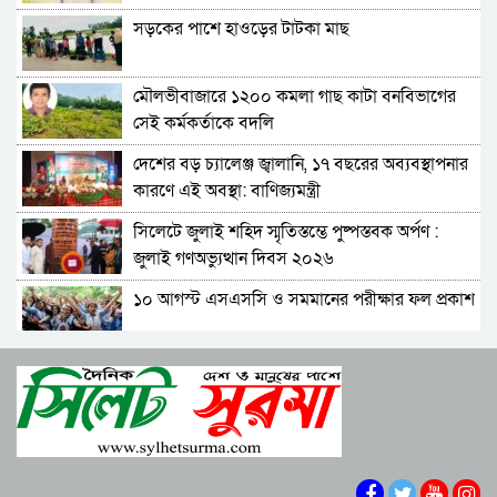
গিয়ে ঠেকেছে: রাশেদ খান
সড়কের পাশে হাওড়ের টাটকা মাছ
কে হতে পারেন পরবর্তী রাষ্ট্রপতি, আলোচনায় এক
আমলা
মৌলভীবাজারে ১২০০ কমলা গাছ কাটা বনবিভাগের
সিলেটে আদলত চত্বরে শিশু ফাহিমা হত্যা মামলার
সেই কর্মকর্তাকে বদলি
আসামির ওপর ফের হামলা
দেশের বড় চ্যালেঞ্জ জ্বালানি, ১৭ বছরের অব্যবস্থাপনার
এআই দিয়ে অশালীন ছবি ছড়ানোর অভিযোগ
কারণে এই অবস্থা: বাণিজ্যমন্ত্রী
সিলেটের কনটেন্ট ক্রিয়েটর রাফিয়ার
সিলেটে জুলাই শহিদ স্মৃতিস্তম্ভে পুষ্পস্তবক অর্পণ :
শাবিপ্রবিতে শিক্ষার্থীকে মারধর: ছাত্রদল নেতা হাসিবুর
জুলাই গণঅভ্যুত্থান দিবস ২০২৬
ও তারেক বহিষ্কার, ক্যাম্পাসে নিষিদ্ধ ২ বছর
১০ আগস্ট এসএসসি ও সমমানের পরীক্ষার ফল প্রকাশ
সিলেটের ভাঙাচোরা সড়ক নিয়ে সিসিক প্রশাসকের
ক্ষোভ, দ্রুত সংস্কারের আহ্বান
শাপলা চত্বরে হত্যা মামলা: শেখ হাসিনাসহ ৪১ জনের
নারী-কাণ্ডে জামায়াত থেকে বহিস্কার এমপি গাজী
বিরুদ্ধে আনুষ্ঠানিক অভিযোগ
নজরুল
বিরোধীদলের পতন শুরু হয়েছে, ১১ দল এখন ৯ দলে
সিলেটে হামের উপসর্গ নিয়ে আরও দুই শিশুর মৃত্যু
গিয়ে ঠেকেছে: রাশেদ খান