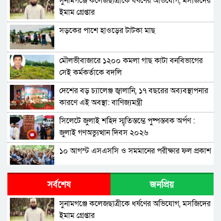
সুনামগঞ্জে কলেজছাত্রীকে ধর্ষণের অভিযোগ, মসজিদের
ইমাম গ্রেপ্তার
সড়কের পাশে হাওড়ের টাটকা মাছ
মৌলভীবাজারে ১২০০ কমলা গাছ কাটা বনবিভাগের
সেই কর্মকর্তাকে বদলি
দেশের বড় চ্যালেঞ্জ জ্বালানি, ১৭ বছরের অব্যবস্থাপনার
কারণে এই অবস্থা: বাণিজ্যমন্ত্রী
সিলেটে জুলাই শহিদ স্মৃতিস্তম্ভে পুষ্পস্তবক অর্পণ :
জুলাই গণঅভ্যুত্থান দিবস ২০২৬
১০ আগস্ট এসএসসি ও সমমানের পরীক্ষার ফল প্রকাশ
শাপলা চত্বরে হত্যা মামলা: শেখ হাসিনাসহ ৪১ জনের
সর্বশেষ
জনপ্রিয়
বিরুদ্ধে আনুষ্ঠানিক অভিযোগ
সুনামগঞ্জে কলেজছাত্রীকে ধর্ষণের অভিযোগ, মসজিদের
বিরোধীদলের পতন শুরু হয়েছে, ১১ দল এখন ৯ দলে
ইমাম গ্রেপ্তার