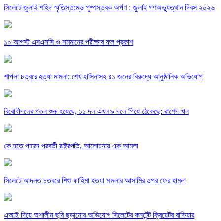
সিলেটে জুলাই শহিদ স্মৃতিস্তম্ভে পুষ্পস্তবক অর্পণ : জুলাই গণঅভ্যুত্থান দিবস ২০২৬
১০ আগস্ট এসএসসি ও সমমানের পরীক্ষার ফল প্রকাশ
শাপলা চত্বরে হত্যা মামলা: শেখ হাসিনাসহ ৪১ জনের বিরুদ্ধে আনুষ্ঠানিক অভিযোগ
বিরোধীদলের পতন শুরু হয়েছে, ১১ দল এখন ৯ দলে গিয়ে ঠেকেছে: রাশেদ খান
কে হতে পারেন পরবর্তী রাষ্ট্রপতি, আলোচনায় এক আমলা
সিলেটে আদলত চত্বরে শিশু ফাহিমা হত্যা মামলার আসামির ওপর ফের হামলা
এআই দিয়ে অশালীন ছবি ছড়ানোর অভিযোগ সিলেটের কনটেন্ট ক্রিয়েটর রাফিয়ার