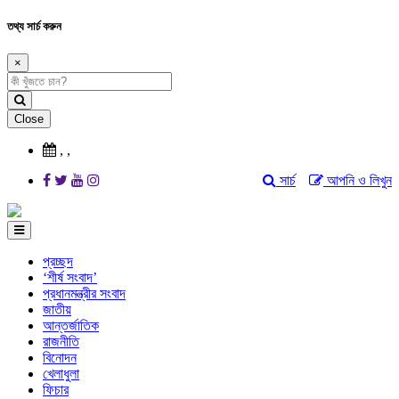
তথ্য সার্চ করুন
×
Close
,
,
সার্চ
আপনি ও লিখুন
প্রচ্ছদ
‘শীর্ষ সংবাদ’
প্রধানমন্ত্রীর সংবাদ
জাতীয়
আন্তর্জাতিক
রাজনীতি
বিনোদন
খেলাধুলা
ফিচার