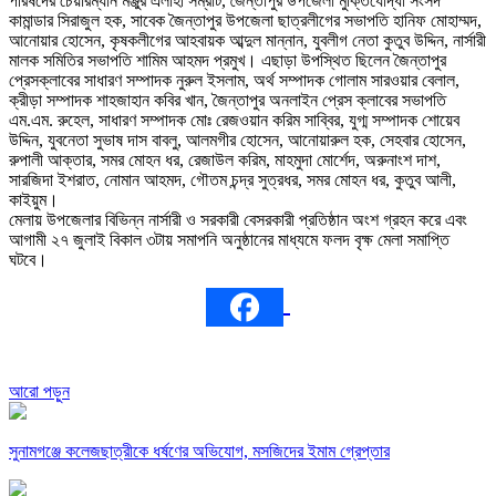
পরিষদের চেয়ারম্যান মঞ্জুর এলাহী সম্রাট, জৈন্তাপুর উপজেলা মুক্তিযোদ্ধা সংসদ
কামান্ডার সিরাজুল হক, সাবেক জৈন্তাপুর উপজেলা ছাত্রলীগের সভাপতি হানিফ মোহাম্মদ,
আনোয়ার হোসেন, কৃষকলীগের আহবায়ক আব্দুল মান্নান, যুবলীগ নেতা কুতুব উদ্দিন, নার্সারী
মালক সমিতির সভাপতি শামিম আহমদ প্রমুখ। এছাড়া উপস্থিত ছিলেন জৈন্তাপুর
প্রেসক্লাবের সাধারণ সম্পাদক নুরুল ইসলাম, অর্থ সম্পাদক গোলাম সারওয়ার বেলাল,
ক্রীড়া সম্পাদক শাহজাহান কবির খান, জৈন্তাপুর অনলাইন প্রেস ক্লাবের সভাপতি
এম.এম. রুহেল, সাধারণ সম্পাদক মোঃ রেজওয়ান করিম সাব্বির, যুগ্ম সম্পাদক শোয়েব
উদ্দিন, যুবনেতা সুভাষ দাস বাবলু, আলমগীর হোসেন, আনোয়ারুল হক, সেহবার হোসেন,
রুপালী আক্তার, সমর মোহন ধর, রেজাউল করিম, মাহমুদা মোর্শেদ, অরুনাংশ দাশ,
সারজিদা ইশরাত, নোমান আহমদ, গৌতম চন্দ্র সুত্রধর, সমর মোহন ধর, কুতুব আলী,
কাইয়ুম।
মেলায় উপজেলার বিভিন্ন নার্সারী ও সরকারী বেসরকারী প্রতিষ্ঠান অংশ গ্রহন করে এবং
আগামী ২৭ জুলাই বিকাল ৩টায় সমাপনি অনুষ্ঠানের মাধ্যমে ফলদ বৃক্ষ মেলা সমাপ্তি
ঘটবে।
আরো পড়ুন
সুনামগঞ্জে কলেজছাত্রীকে ধর্ষণের অভিযোগ, মসজিদের ইমাম গ্রেপ্তার