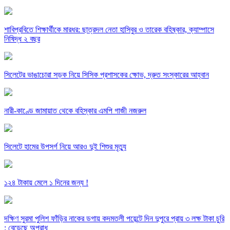
শাবিপ্রবিতে শিক্ষার্থীকে মারধর: ছাত্রদল নেতা হাসিবুর ও তারেক বহিষ্কার, ক্যাম্পাসে
নিষিদ্ধ ২ বছর
সিলেটের ভাঙাচোরা সড়ক নিয়ে সিসিক প্রশাসকের ক্ষোভ, দ্রুত সংস্কারের আহ্বান
নারী-কাণ্ডে জামায়াত থেকে বহিস্কার এমপি গাজী নজরুল
সিলেটে হামের উপসর্গ নিয়ে আরও দুই শিশুর মৃত্যু
১২৪ টাকায় মেলে ১ দিনের জন্য !
দক্ষিণ সুরমা পুলিশ ফাঁড়ির নাকের ডগায় কদমতলী পয়েন্টে দিন দুপুরে প্রায় ৩ লক্ষ টাকা চুরি
: বেড়েছে অপরাধ