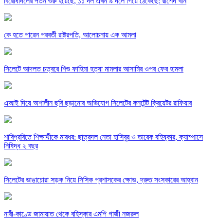
বিরোধীদলের পতন শুরু হয়েছে, ১১ দল এখন ৯ দলে গিয়ে ঠেকেছে: রাশেদ খান
কে হতে পারেন পরবর্তী রাষ্ট্রপতি, আলোচনায় এক আমলা
সিলেটে আদলত চত্বরে শিশু ফাহিমা হত্যা মামলার আসামির ওপর ফের হামলা
এআই দিয়ে অশালীন ছবি ছড়ানোর অভিযোগ সিলেটের কনটেন্ট ক্রিয়েটর রাফিয়ার
শাবিপ্রবিতে শিক্ষার্থীকে মারধর: ছাত্রদল নেতা হাসিবুর ও তারেক বহিষ্কার, ক্যাম্পাসে
নিষিদ্ধ ২ বছর
সিলেটের ভাঙাচোরা সড়ক নিয়ে সিসিক প্রশাসকের ক্ষোভ, দ্রুত সংস্কারের আহ্বান
নারী-কাণ্ডে জামায়াত থেকে বহিস্কার এমপি গাজী নজরুল