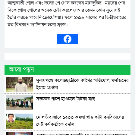
আত্মঘাতী গোল এবং দলের পে গোল করলেন মানজুকিচ। ম্যাচের শেষ
দিকে গোল শোধের অনেক চেষ্টা করলেও আর তেমন কোন সুযোগই
তৈরি করতে পারেনি ক্রোয়েশিয়া। ফলে ১৯৯৮ সালের পর দ্বিতীয়বারের
মত বিশ্বকাপ চ্যাম্পিয়ন হলো ফ্রান্স।
আরো পড়ুন
সুনামগঞ্জে কলেজছাত্রীকে ধর্ষণের অভিযোগ, মসজিদের
ইমাম গ্রেপ্তার
সড়কের পাশে হাওড়ের টাটকা মাছ
মৌলভীবাজারে ১২০০ কমলা গাছ কাটা বনবিভাগের
সেই কর্মকর্তাকে বদলি