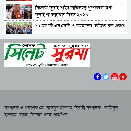
সিলেটের কনটেন্ট ক্রিয়েটর রাফিয়ার
সিলেটে জুলাই শহিদ স্মৃতিস্তম্ভে পুষ্পস্তবক অর্পণ :
শাবিপ্রবিতে শিক্ষার্থীকে মারধর: ছাত্রদল নেতা হাসিবুর
জুলাই গণঅভ্যুত্থান দিবস ২০২৬
ও তারেক বহিষ্কার, ক্যাম্পাসে নিষিদ্ধ ২ বছর
১০ আগস্ট এসএসসি ও সমমানের পরীক্ষার ফল প্রকাশ
সিলেটের ভাঙাচোরা সড়ক নিয়ে সিসিক প্রশাসকের
ক্ষোভ, দ্রুত সংস্কারের আহ্বান
শাপলা চত্বরে হত্যা মামলা: শেখ হাসিনাসহ ৪১ জনের
নারী-কাণ্ডে জামায়াত থেকে বহিস্কার এমপি গাজী
বিরুদ্ধে আনুষ্ঠানিক অভিযোগ
নজরুল
বিরোধীদলের পতন শুরু হয়েছে, ১১ দল এখন ৯ দলে
সিলেটে হামের উপসর্গ নিয়ে আরও দুই শিশুর মৃত্যু
গিয়ে ঠেকেছে: রাশেদ খান
কে হতে পারেন পরবর্তী রাষ্ট্রপতি, আলোচনায় এক
আমলা
সিলেটে আদলত চত্বরে শিশু ফাহিমা হত্যা মামলার
আসামির ওপর ফের হামলা
সম্পাদক ও প্রকাশক মো. নাজমুল ইসলাম, নির্বাহী সম্পাদক : আমিনুল
ইসলাম রোকন, সিলেট থেকে প্রকাশিত।
এআই দিয়ে অশালীন ছবি ছড়ানোর অভিযোগ
সিলেটের কনটেন্ট ক্রিয়েটর রাফিয়ার