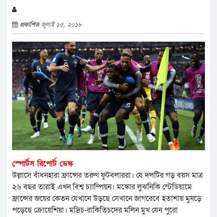
প্রকাশিত
জুলাই ১৫, ২০১৮
স্পোর্টস রিপোর্ট ডেস্ক
উল্লাসে বাঁধনহারা ফ্রান্সের তরুণ ফুটবলাররা। যে দলটির গড় বয়স মাত্র
২৬ বছর তারাই এখন বিশ্ব চ্যাম্পিয়ন। মস্কোর লুঝনিকি স্টেডিয়ামে
ফ্রান্সের জয়ের কেতন যেখানে উড়ছে সেখানে জাগরেবে হতাশায় মুষড়ে
পড়েছে ক্রোয়েশিয়া। মদ্রিচ-রাকিতিচদের মলিন মুখ যেন পুরো