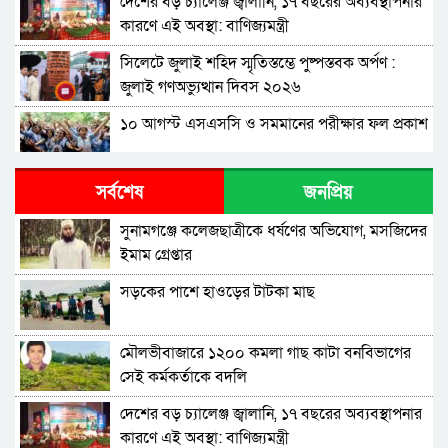
দেশের বড় চ্যালেঞ্জ জ্বালানি, ১৭ বছরের অব্যবস্থাপনার
কারণে এই অবস্থা: বাণিজ্যমন্ত্রী
সিলেটে জুলাই শহিদ স্মৃতিস্তম্ভে পুষ্পস্তবক অর্পণ :
জুলাই গণঅভ্যুত্থান দিবস ২০২৬
১০ আগস্ট এসএসসি ও সমমানের পরীক্ষার ফল প্রকাশ
শাপলা চত্বরে হত্যা মামলা: শেখ হাসিনাসহ ৪১ জনের
সর্বশেষ
জনপ্রিয়
বিরুদ্ধে আনুষ্ঠানিক অভিযোগ
সুনামগঞ্জে কলেজছাত্রীকে ধর্ষণের অভিযোগ, মসজিদের
বিরোধীদলের পতন শুরু হয়েছে, ১১ দল এখন ৯ দলে
ইমাম গ্রেপ্তার
গিয়ে ঠেকেছে: রাশেদ খান
সড়কের পাশে হাওড়ের টাটকা মাছ
কে হতে পারেন পরবর্তী রাষ্ট্রপতি, আলোচনায় এক
আমলা
মৌলভীবাজারে ১২০০ কমলা গাছ কাটা বনবিভাগের
সিলেটে আদলত চত্বরে শিশু ফাহিমা হত্যা মামলার
সেই কর্মকর্তাকে বদলি
আসামির ওপর ফের হামলা
দেশের বড় চ্যালেঞ্জ জ্বালানি, ১৭ বছরের অব্যবস্থাপনার
এআই দিয়ে অশালীন ছবি ছড়ানোর অভিযোগ
কারণে এই অবস্থা: বাণিজ্যমন্ত্রী