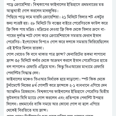
পড়ে ক্রোয়েশিয়া। বিশ্বকাপের ফাইনালের ইতিহাসে প্রথমবারের মত
আত্মঘাতী গোল করলেন মানজুকিচ।
পিছিয়ে পড়ে দমে যায়নি ক্রোয়েশিয়া। ২১ মিনিটে ভিদার শট একটুর
জন্য ল্যভ্রষ্ট হয়। ২৮ মিনিটে ডি বক্সের বাইরে পেরেসিচকে ফাউল করে
ফ্রি কিক পায় মদ্রিচ। মদ্রিচের নেওয়া ফ্রি কিক থেকে ভিদার ক্রসে বা-
পায়ের দুর্দান্ত শটে গোল করে ক্রোয়েশিয়াকে সমতায় ফেরান ইভান
পেরেসিচ। ইংল্যান্ডের বিপওে গোল করে দলকে সমতায় ফিরিয়েছিলেন
এই ইন্টার মিলান তারকা।
গোল খেয়েও কি বসে থাকার পাত্র ফ্রান্স? ফেবারিটের তকমা লাগানো
ফ্রান্স ৩৫ মিনিটে কর্নার থেকে আক্রমণ করলে ইভান পেরেসিচের হাতে
বল লাগলেও রেফারি এড়িয়ে যান। কিন্তু ভিএআরের মাধ্যমে রেফারি
পেনাল্টির সিদ্ধান্ত দেন।
ফাইনালের মঞ্চেও ভিএআর নির্ধারক হয়ে দাড়ালো। স্পট কিক থেকে
টুর্নামেন্টে নিজের ৪র্থ গোলটি করে ফ্রান্সকে ২-১ ব্যবধানে এগিয়ে দেন
অ্যান্তনিও গ্রিজম্যান। বিশ্বকাপের ফাইনালের ইতিহাসে পেরেসিচ দ্বিতীয়
ফুটবলার যিনি ম্যাচে গোল করলেন এবং প্রতিপকে পেনাল্টি উপহার
দিলেন। প্রথমার্ধের বাকি সময়ে আর কোনো গোল না হলে এগিয়ে
থেকেই বিরতিতে যায় ফ্রান্স।