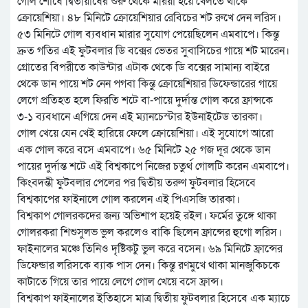
গোল শোধে দ্বিতীয়ার্ধের শুরু থেকে মরিয়া হয়ে খেলতে থাকে
ক্রোয়েশিয়া। ৪৮ মিনিটে ক্রোয়েশিয়ার রেবিচের শট রুখে দেন লরিস।
৫৩ মিনিটে গোল ব্যবধান মারার সুযোগ পেয়েছিলেন এমবাপে। কিন্তু
দ্রুত গতির এই ফুটবলার ডি বক্সের ভেতর সুবাসিচের গায়ে শট মারেন।
গ্রোতের বিপরীতে কাউন্টার এটাক থেকে ডি বক্সের সামান্য বাইরে
থেকে ডান পায়ে শট নেন পগবা কিন্তু ক্রোয়েশিয়ার ডিফেন্ডারের গায়ে
লেগে প্রতিহত হলে ফিরতি শটে বা-পায়ে দুর্দান্ত গোল করে ফ্রান্সকে
৩-১ ব্যবধানে এগিয়ে দেন এই ম্যানচেস্টার ইউনাইটেড তারকা।
গোল খেয়ে যেন খেই হারিয়ে ফেলে ক্রোয়েশিয়া। এই সুযোগে আরো
এক গোল করে বসে এমবাপে। ৬৫ মিনিটে ২৫ গজ দূর থেকে ডান
পায়ের দুর্দান্ত শটে এই বিশ্বকাপে নিজের চতুর্থ গোলটি করেন এমবাপে।
কিংবদন্তী ফুটবলার পেলের পর দ্বিতীয় তরুণ ফুটবলার হিসেবে
বিশ্বকাপের ফাইনালে গোল করলেন এই পিএসজি তারকা।
বিশ্বকাপ গোলরকদের জন্য অভিশাপ হয়েই রইল। ফর্মের তুঙ্গে থাকা
গোলরকরা শিশুসুলভ ভুল করলেও বাকি ছিলেন ফ্রান্সের হুগো লরিস।
ফাইনালের মঞ্চে তিনিও দৃষ্টিকটু ভুল করে বসেন। ৬৯ মিনিটে ফ্রান্সের
ডিফেন্ডার লরিসকে ব্যাক পাস দেন। কিন্তু রণমুখে থাকা মানজুকিচকে
কাটাতে গিয়ে তার পায়ে লেগে গোল খেয়ে বসে ফ্রান্স।
বিশ্বকাপ ফাইনালের ইতিহাসে মাত্র দ্বিতীয় ফুটবলার হিসেবে এক ম্যাচে