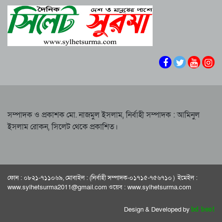
শাপলা চত্বরে হত্যা মামলা: শেখ হাসিনাসহ ৪১ জনের
নারী-কাণ্ডে জামায়াত থেকে বহিস্কার এমপি গাজী
বিরুদ্ধে আনুষ্ঠানিক অভিযোগ
নজরুল
বিরোধীদলের পতন শুরু হয়েছে, ১১ দল এখন ৯ দলে
সিলেটে হামের উপসর্গ নিয়ে আরও দুই শিশুর মৃত্যু
গিয়ে ঠেকেছে: রাশেদ খান
কে হতে পারেন পরবর্তী রাষ্ট্রপতি, আলোচনায় এক
আমলা
সিলেটে আদলত চত্বরে শিশু ফাহিমা হত্যা মামলার
আসামির ওপর ফের হামলা
সম্পাদক ও প্রকাশক মো. নাজমুল ইসলাম, নির্বাহী সম্পাদক : আমিনুল
ইসলাম রোকন, সিলেট থেকে প্রকাশিত।
এআই দিয়ে অশালীন ছবি ছড়ানোর অভিযোগ
সিলেটের কনটেন্ট ক্রিয়েটর রাফিয়ার
শাবিপ্রবিতে শিক্ষার্থীকে মারধর: ছাত্রদল নেতা হাসিবুর
ও তারেক বহিষ্কার, ক্যাম্পাসে নিষিদ্ধ ২ বছর
ফোন : ০৮২১-৭১১০৬৯, মোবাইল : (নির্বাহী সম্পাদক-০১৭১৫-৭৫৬৭১০ ) ইমেইল :
সিলেটের ভাঙাচোরা সড়ক নিয়ে সিসিক প্রশাসকের
www.sylhetsurma2011@gmail.com ওয়েব : www.sylhetsurma.com
ক্ষোভ, দ্রুত সংস্কারের আহ্বান
Design & Developed by
bd best
নারী-কাণ্ডে জামায়াত থেকে বহিস্কার এমপি গাজী