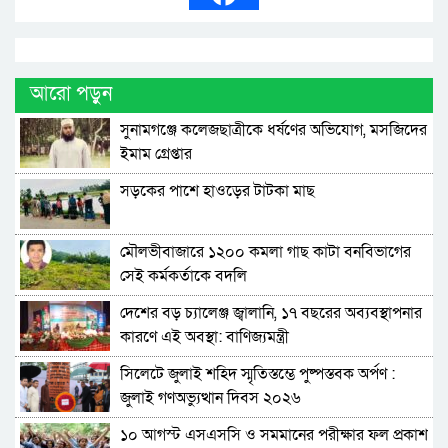
আরো পড়ুন
সুনামগঞ্জে কলেজছাত্রীকে ধর্ষণের অভিযোগ, মসজিদের
ইমাম গ্রেপ্তার
সড়কের পাশে হাওড়ের টাটকা মাছ
মৌলভীবাজারে ১২০০ কমলা গাছ কাটা বনবিভাগের
সেই কর্মকর্তাকে বদলি
দেশের বড় চ্যালেঞ্জ জ্বালানি, ১৭ বছরের অব্যবস্থাপনার
কারণে এই অবস্থা: বাণিজ্যমন্ত্রী
সিলেটে জুলাই শহিদ স্মৃতিস্তম্ভে পুষ্পস্তবক অর্পণ :
জুলাই গণঅভ্যুত্থান দিবস ২০২৬
১০ আগস্ট এসএসসি ও সমমানের পরীক্ষার ফল প্রকাশ