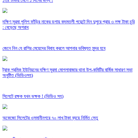
১২৪ টাকায় মেলে ১ দিনের জন্য !
দক্ষিণ সুরমা পুলিশ ফাঁড়ির নাকের ডগায় কদমতলী পয়েন্টে দিন দুপুরে প্রায় ৩ লক্ষ টাকা চুরি
: বেড়েছে অপরাধ
জেনে নিন যে রাশির মেয়েদের বিবাহ করলে আপনার ভবিষ্যত সুন্দর হবে
ট্রাক শ্রমিক ইউনিয়নের দক্ষিণ সুরমা মোগলাবাজার থানা উপ-কমিটির বার্ষিক সাধারণ সভা
অনুষ্টিত (ভিডিওসহ)
সিলেটে রক্ষক যখন ভক্ষক ! (ভিডিও সহ)
অকেজো সিলেটের ওসমানীনগরে ৭০ লাখ টাকা ব্যয়ে নির্মিত সেতু