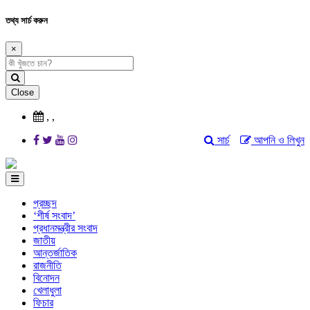
তথ্য সার্চ করুন
×
Close
,
,
সার্চ
আপনি ও লিখুন
প্রচ্ছদ
‘শীর্ষ সংবাদ’
প্রধানমন্ত্রীর সংবাদ
জাতীয়
আন্তর্জাতিক
রাজনীতি
বিনোদন
খেলাধুলা
ফিচার