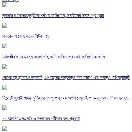
সুনামগঞ্জে কলেজছাত্রীকে ধর্ষণের অভিযোগ, মসজিদের ইমাম গ্রেপ্তার
সড়কের পাশে হাওড়ের টাটকা মাছ
মৌলভীবাজারে ১২০০ কমলা গাছ কাটা বনবিভাগের সেই কর্মকর্তাকে বদলি
দেশের বড় চ্যালেঞ্জ জ্বালানি, ১৭ বছরের অব্যবস্থাপনার কারণে এই অবস্থা: বাণিজ্যমন্ত্রী
সিলেটে জুলাই শহিদ স্মৃতিস্তম্ভে পুষ্পস্তবক অর্পণ : জুলাই গণঅভ্যুত্থান দিবস ২০২৬
১০ আগস্ট এসএসসি ও সমমানের পরীক্ষার ফল প্রকাশ