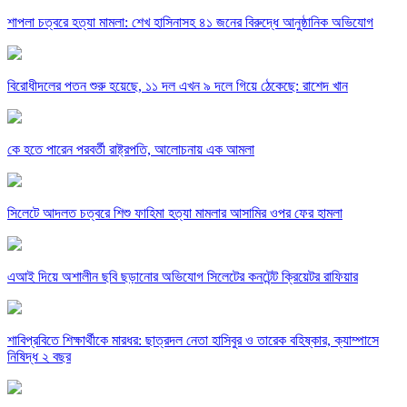
শাপলা চত্বরে হত্যা মামলা: শেখ হাসিনাসহ ৪১ জনের বিরুদ্ধে আনুষ্ঠানিক অভিযোগ
বিরোধীদলের পতন শুরু হয়েছে, ১১ দল এখন ৯ দলে গিয়ে ঠেকেছে: রাশেদ খান
কে হতে পারেন পরবর্তী রাষ্ট্রপতি, আলোচনায় এক আমলা
সিলেটে আদলত চত্বরে শিশু ফাহিমা হত্যা মামলার আসামির ওপর ফের হামলা
এআই দিয়ে অশালীন ছবি ছড়ানোর অভিযোগ সিলেটের কনটেন্ট ক্রিয়েটর রাফিয়ার
শাবিপ্রবিতে শিক্ষার্থীকে মারধর: ছাত্রদল নেতা হাসিবুর ও তারেক বহিষ্কার, ক্যাম্পাসে
নিষিদ্ধ ২ বছর