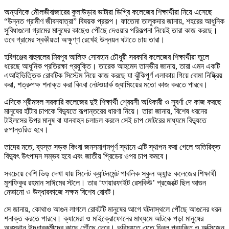
অন্যদিকে মৌলভীবাজারের কুলাউড়ার ভাটারা ডিগ্রি কলেজের শিক্ষার্থীরা নিয়ে এসেছে
“উন্নত গ্রামীণ জীবনযাত্রা” বিষয়ক প্রকল্প। ফাতেমা তালুকদার জানায়, শহরের আধুনিক
সুবিধাগুলো গ্রামের মানুষের কাছেও পৌঁছে দেওয়ার পরিকল্পনা নিয়েই তারা কাজ করছে।
তবে গ্রামের স্বকীয়তা অক্ষুণ্ণ রেখেই উন্নয়ন ঘটাতে চায় তারা।
হবিগঞ্জের বাহুবলের মিরপুর আলিফ সোবহান চৌধুরী সরকারি কলেজের শিক্ষার্থীরা তুলে
ধরেছে আধুনিক প্রতিরক্ষা প্রযুক্তি। তারেক আহমেদ তানভীর জানায়, তারা এমন একটি
এআইভিত্তিক রোবটিক সিস্টেম নিয়ে কাজ করছে যা ঝুঁকিপূর্ণ এলাকায় গিয়ে বোমা নিষ্ক্রিয়
করা, শত্রুপক্ষ শনাক্ত করা কিংবা নেটওয়ার্ক জ্যামিংয়ের মতো কাজ করতে পারবে।
এদিকে শ্রীমঙ্গল সরকারি কলেজের দুই শিক্ষার্থী শ্রেয়সী অধিকারী ও সুবর্ণা দে কাজ করছে
মানুষের হাঁটার চাপকে বিদ্যুতে রূপান্তরের ধারণা নিয়ে। তারা জানায়, বিশেষ ধরনের
টাইলসের উপর মানুষ বা যানবাহন চলাচল করলে সেই চাপ মোটরের মাধ্যমে বিদ্যুতে
রূপান্তরিত হবে।
তাদের মতে, ব্যস্ত সড়ক কিংবা জনসমাগমপূর্ণ স্থানে এটি স্থাপন করা গেলে অতিরিক্ত
বিদ্যুৎ উৎপাদন সম্ভব হবে এবং জাতীয় গ্রিডের ওপর চাপ কমবে।
সবচেয়ে বেশি ভিড় দেখা যায় সিলেট ক্যান্টনমেন্ট পাবলিক স্কুল অ্যান্ড কলেজের শিক্ষার্থী
মুশফিকুর রহমান সাঈমের স্টলে। তার ‘ফায়ারফাইট রেসকিউ’ প্রজেক্টে ছিল আগুন
নেভানো ও উদ্ধারকাজে সক্ষম বিশেষ রোবট।
সে জানায়, কোথাও আগুন লাগলে রোবটটি মানুষের আগে ঘটনাস্থলে পৌঁছে আগুনের ধরন
শনাক্ত করতে পারবে। ক্যামেরা ও মাইক্রোফোনের মাধ্যমে আটকে পড়া মানুষের
অবস্থান উদ্ধারকর্মীদের কাছে পৌঁছে দেবে। ভবিষ্যতে এতে ড্রিল প্রযুক্তি ও অক্সিজেন