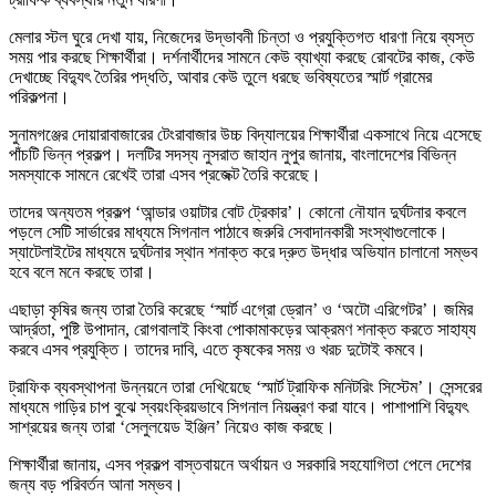
মেলার স্টল ঘুরে দেখা যায়, নিজেদের উদ্ভাবনী চিন্তা ও প্রযুক্তিগত ধারণা নিয়ে ব্যস্ত
সময় পার করছে শিক্ষার্থীরা। দর্শনার্থীদের সামনে কেউ ব্যাখ্যা করছে রোবটের কাজ, কেউ
দেখাচ্ছে বিদ্যুৎ তৈরির পদ্ধতি, আবার কেউ তুলে ধরছে ভবিষ্যতের স্মার্ট গ্রামের
পরিকল্পনা।
সুনামগঞ্জের দোয়ারাবাজারের টেংরাবাজার উচ্চ বিদ্যালয়ের শিক্ষার্থীরা একসাথে নিয়ে এসেছে
পাঁচটি ভিন্ন প্রকল্প। দলটির সদস্য নুসরাত জাহান নুপুর জানায়, বাংলাদেশের বিভিন্ন
সমস্যাকে সামনে রেখেই তারা এসব প্রজেক্ট তৈরি করেছে।
তাদের অন্যতম প্রকল্প ‘আন্ডার ওয়াটার বোট ট্রেকার’। কোনো নৌযান দুর্ঘটনার কবলে
পড়লে সেটি সার্ভারের মাধ্যমে সিগনাল পাঠাবে জরুরি সেবাদানকারী সংস্থাগুলোকে।
স্যাটেলাইটের মাধ্যমে দুর্ঘটনার স্থান শনাক্ত করে দ্রুত উদ্ধার অভিযান চালানো সম্ভব
হবে বলে মনে করছে তারা।
এছাড়া কৃষির জন্য তারা তৈরি করেছে ‘স্মার্ট এগ্রো ড্রোন’ ও ‘অটো এরিগেটর’। জমির
আর্দ্রতা, পুষ্টি উপাদান, রোগবালাই কিংবা পোকামাকড়ের আক্রমণ শনাক্ত করতে সাহায্য
করবে এসব প্রযুক্তি। তাদের দাবি, এতে কৃষকের সময় ও খরচ দুটোই কমবে।
ট্রাফিক ব্যবস্থাপনা উন্নয়নে তারা দেখিয়েছে ‘স্মার্ট ট্রাফিক মনিটরিং সিস্টেম’। সেন্সরের
মাধ্যমে গাড়ির চাপ বুঝে স্বয়ংক্রিয়ভাবে সিগনাল নিয়ন্ত্রণ করা যাবে। পাশাপাশি বিদ্যুৎ
সাশ্রয়ের জন্য তারা ‘সেলুলয়েড ইঞ্জিন’ নিয়েও কাজ করছে।
শিক্ষার্থীরা জানায়, এসব প্রকল্প বাস্তবায়নে অর্থায়ন ও সরকারি সহযোগিতা পেলে দেশের
জন্য বড় পরিবর্তন আনা সম্ভব।