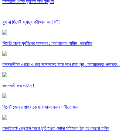
কদমতলী থেকে যুবকের লাশ উদ্ধার
ঘুষ না দিলেই স্বাস্থ্য পরীক্ষায় আনফিট!
সিলেট জেলা যুবলীগের সম্মেলন : আলোচনায় শামীম- জাহাঙ্গীর
কদমতলীতে ওয়াজ ও মহা সম্মেলনের নামে লাখ টাকা লুট : আয়োজকরা পলাতক !
কদমতলী লক ডাউন !
সিলেট জেলার পাথর কোয়ারি সচল করার দাবীতে সভা
কানাইঘাটে দেড়মাস আগে চুরি হওয়া মোটর সাইকেল উদ্ধার করলো পুলিশ