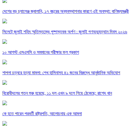
দেশের বড় চ্যালেঞ্জ জ্বালানি, ১৭ বছরের অব্যবস্থাপনার কারণে এই অবস্থা: বাণিজ্যমন্ত্রী
সিলেটে জুলাই শহিদ স্মৃতিস্তম্ভে পুষ্পস্তবক অর্পণ : জুলাই গণঅভ্যুত্থান দিবস ২০২৬
১০ আগস্ট এসএসসি ও সমমানের পরীক্ষার ফল প্রকাশ
শাপলা চত্বরে হত্যা মামলা: শেখ হাসিনাসহ ৪১ জনের বিরুদ্ধে আনুষ্ঠানিক অভিযোগ
বিরোধীদলের পতন শুরু হয়েছে, ১১ দল এখন ৯ দলে গিয়ে ঠেকেছে: রাশেদ খান
কে হতে পারেন পরবর্তী রাষ্ট্রপতি, আলোচনায় এক আমলা