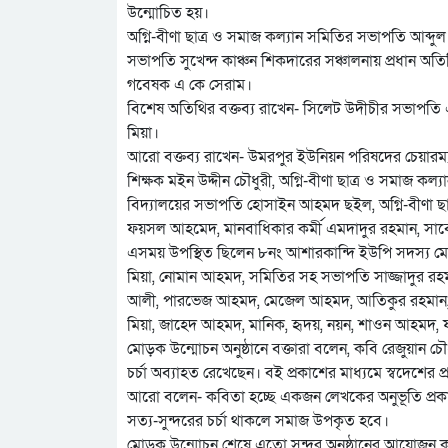
উন্মোচিত হয়।
অগ্নি-বীণা ছাত্র ও সমাজ কল্যান সমিতির সভাপতি আব্দুল
সভাপতি সুখেন্দ কাঞ্চন শিকদারের সঞ্চালনায় প্রধান অত
গবেষক এ কে সেরাম।
বিশেষ অতিথির বক্তব্য রাখেন- সিলেট উদীচীর সভাপতি এন
মিয়া।
আরো বক্তব্য রাখেন- উমরপুর ইউনিয়ন পরিষদের চেয়ারম্যান
শিক্ষক মইন উদ্দীন চৌধুরী, অগ্নি-বীণা ছাত্র ও সমাজ ক
বিদ্যালয়ের সভাপতি হোসাইন আহমদ ছইল, অগ্নি-বীণা ছাত্
ফয়সল আহমেদ, মানবাধিকার কর্মী এমদাদুর রহমান, স
এসময় উপস্থিত ছিলেন ৮নং আশারকান্দি ইউপি সদস্য মো.
মিয়া, নোমান আহমদ, সমিতির সহ সভাপতি সাজ্জাদুর র
আলী, পারভেজ আহমদ, মেজেল আহমদ, আতিকুর রহমান, ফ
মিয়া, জাহেদ আহমদ, মানিক, হৃদয়, নয়ন, শাওন আহমদ, ফ
মোড়ক উন্মোচন অনুষ্ঠানে বক্তারা বলেন, কবি রেজুয়ান চৌ
চর্চা অব্যাহত রেখেছেন। বই প্রকাশের মাধ্যমে স্বদেশের প্
আরো বলেন- কবিতা হচ্ছে একজন লেখকের অনুভূতি প্রকা
সত্য-সুন্দরের চর্চা থাকলে সমাজ উপকৃত হবে।
মোড়ক উন্মোচন শেষে এতো সুন্দর অনুষ্ঠানের আয়োজন করা