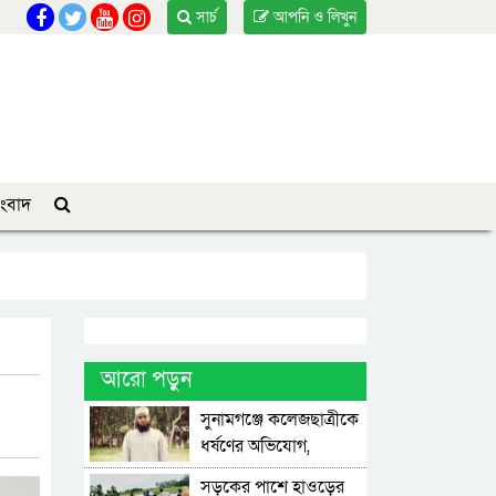
সার্চ
আপনি ও লিখুন
ংবাদ
আরো পড়ুন
সুনামগঞ্জে কলেজছাত্রীকে
ধর্ষণের অভিযোগ,
মসজিদের ইমাম গ্রেপ্তার
সড়কের পাশে হাওড়ের