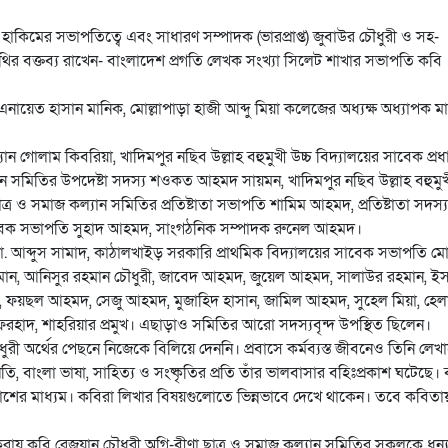
 হাকিমের সভাপতিত্বে এবং সাধারণ সম্পাদক (ভারপ্রাপ্ত) জুবাউর চৌধুরী ও সহ-
িথির বক্তব্য রাখেন- বাংলাদেশ প্রগতি লেখক সংখ্যা সিলেট শাখার সভাপতি কবি
ায়েত হাসান মানিক, মোল্লাপাড়া হাজী আব্দু মিয়া কলেজের অধ্যক্ষ অধ্যাপক ম
 গোলাম কিবরিয়া, খাদিমপুর নছিব উল্লাহ বহুমুখী উচ্চ বিদ্যালয়ের সাবেক প্রধ
ল্যান সমিতির উপদেষ্টা সদস্য শওকত আহমদ সায়মন, খাদিমপুর নছিব উল্লাহ বহুমুখ
র ও সমাজ কল্যান সমিতির প্রতিষ্টাতা সভাপতি শামিম আহমদ, প্রতিষ্টাতা সদস্য
াবেক সভাপতি সুহাদ আহমদ, সাংগঠনিক সম্পাদক রুনেল আহমদ।
 আব্দুস সামাদ, কাঠালখাইড় সরকারি প্রাথমিক বিদ্যালয়ের সাবেক সভাপতি মো.
হমান, আনিসুর রহমান চৌধুরী, জাবেদ আহমদ, জুয়েল আহমদ, সালাউর রহমান, ই
য়ছল আহমদ, সেজু আহমদ, মুজাহিদ হাসান, জামিল আহমদ, সুহেল মিয়া, হেল
রহাদ, শাহরিয়ার প্রমুখ। এছাড়াও সমিতির আরো সদস্যবৃন্দ উপস্থিত ছিলেন।
ধুরী অর্থের পেছনে নিজেকে বিলিয়ে দেননি। প্রবাসে কর্মব্যস্ত জীবনেও তিনি লেখ
রতি, বাংলা ভাষা, সাহিত্য ও সংষ্কৃতির প্রতি তাঁর ভালবাসার বহিঃপ্রকাশ ঘটেছে। ব
শের মাধ্যম। কবিরা লিখার বিষয়গুলোতে ভিন্নভাবে দেখে থাকেন। তবে কবিতা
য় কবি রেজুয়ান চৌধুরী অগ্নি-বীণা ছাত্র ও সমাজ কল্যান সমিতির সকলকে ধন্