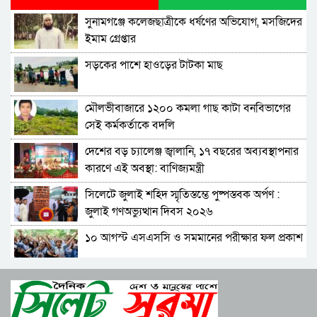
বিরুদ্ধে আনুষ্ঠানিক অভিযোগ
সুনামগঞ্জে কলেজছাত্রীকে ধর্ষণের অভিযোগ, মসজিদের
বিরোধীদলের পতন শুরু হয়েছে, ১১ দল এখন ৯ দলে
ইমাম গ্রেপ্তার
গিয়ে ঠেকেছে: রাশেদ খান
সড়কের পাশে হাওড়ের টাটকা মাছ
কে হতে পারেন পরবর্তী রাষ্ট্রপতি, আলোচনায় এক
আমলা
মৌলভীবাজারে ১২০০ কমলা গাছ কাটা বনবিভাগের
সিলেটে আদলত চত্বরে শিশু ফাহিমা হত্যা মামলার
সেই কর্মকর্তাকে বদলি
আসামির ওপর ফের হামলা
দেশের বড় চ্যালেঞ্জ জ্বালানি, ১৭ বছরের অব্যবস্থাপনার
এআই দিয়ে অশালীন ছবি ছড়ানোর অভিযোগ
কারণে এই অবস্থা: বাণিজ্যমন্ত্রী
সিলেটের কনটেন্ট ক্রিয়েটর রাফিয়ার
সিলেটে জুলাই শহিদ স্মৃতিস্তম্ভে পুষ্পস্তবক অর্পণ :
শাবিপ্রবিতে শিক্ষার্থীকে মারধর: ছাত্রদল নেতা হাসিবুর
জুলাই গণঅভ্যুত্থান দিবস ২০২৬
ও তারেক বহিষ্কার, ক্যাম্পাসে নিষিদ্ধ ২ বছর
১০ আগস্ট এসএসসি ও সমমানের পরীক্ষার ফল প্রকাশ
সিলেটের ভাঙাচোরা সড়ক নিয়ে সিসিক প্রশাসকের
ক্ষোভ, দ্রুত সংস্কারের আহ্বান
শাপলা চত্বরে হত্যা মামলা: শেখ হাসিনাসহ ৪১ জনের
নারী-কাণ্ডে জামায়াত থেকে বহিস্কার এমপি গাজী
বিরুদ্ধে আনুষ্ঠানিক অভিযোগ
নজরুল