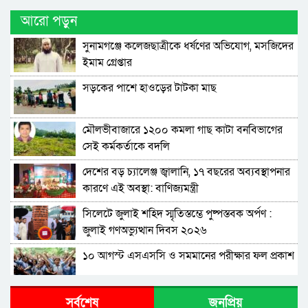
আরো পড়ুন
সুনামগঞ্জে কলেজছাত্রীকে ধর্ষণের অভিযোগ, মসজিদের
ইমাম গ্রেপ্তার
সড়কের পাশে হাওড়ের টাটকা মাছ
মৌলভীবাজারে ১২০০ কমলা গাছ কাটা বনবিভাগের
সেই কর্মকর্তাকে বদলি
দেশের বড় চ্যালেঞ্জ জ্বালানি, ১৭ বছরের অব্যবস্থাপনার
কারণে এই অবস্থা: বাণিজ্যমন্ত্রী
সিলেটে জুলাই শহিদ স্মৃতিস্তম্ভে পুষ্পস্তবক অর্পণ :
জুলাই গণঅভ্যুত্থান দিবস ২০২৬
১০ আগস্ট এসএসসি ও সমমানের পরীক্ষার ফল প্রকাশ
শাপলা চত্বরে হত্যা মামলা: শেখ হাসিনাসহ ৪১ জনের
সর্বশেষ
জনপ্রিয়