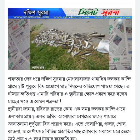
শত্রুতার জের ধরে দক্ষিণ সুরমার মোগলাবাজার থানাধিন জলকর কান্দি
গ্রামে ১টি পুকুরে বিষ প্রয়োগে মাছ নিধনের অভিযোগ পাওয়া গেছে। এ
ঘটনায় ক্ষতিগ্রস্ত খামারি পরিবার ও স্থানীয়রা ক্ষোভ প্রকাশ করে বলেন
মাছের সঙ্গে এ কেমন শত্রুতা !
স্থানীয়রা জানায়, রবিবার রাতের কোন এক সময় জলকর কান্দি গ্রামে
এলাকায় প্রায় ১ একর জমির আনোয়ারা বেগমের মৎস্য খামারে
অজ্ঞাতনামা দুর্বৃত্তরা বিষ প্রয়োগ করে। এতে তেলাপিয়া, গজার, শোল,
কাতলা, ও দেশীয়সহ বিভিন্ন প্রজাতির মাছ সোমবার সকালে মরে ভেসে
উঠে প্রায় ৫-৬ লাখ টাকার ক্ষয়ক্ষতি হয়।