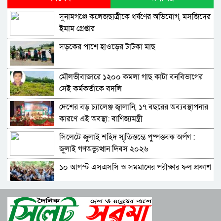
বিরুদ্ধে আনুষ্ঠানিক অভিযোগ
সুনামগঞ্জে কলেজছাত্রীকে ধর্ষণের অভিযোগ, মসজিদের
বিরোধীদলের পতন শুরু হয়েছে, ১১ দল এখন ৯ দলে
ইমাম গ্রেপ্তার
গিয়ে ঠেকেছে: রাশেদ খান
সড়কের পাশে হাওড়ের টাটকা মাছ
কে হতে পারেন পরবর্তী রাষ্ট্রপতি, আলোচনায় এক
আমলা
মৌলভীবাজারে ১২০০ কমলা গাছ কাটা বনবিভাগের
সিলেটে আদলত চত্বরে শিশু ফাহিমা হত্যা মামলার
সেই কর্মকর্তাকে বদলি
আসামির ওপর ফের হামলা
দেশের বড় চ্যালেঞ্জ জ্বালানি, ১৭ বছরের অব্যবস্থাপনার
এআই দিয়ে অশালীন ছবি ছড়ানোর অভিযোগ
কারণে এই অবস্থা: বাণিজ্যমন্ত্রী
সিলেটের কনটেন্ট ক্রিয়েটর রাফিয়ার
সিলেটে জুলাই শহিদ স্মৃতিস্তম্ভে পুষ্পস্তবক অর্পণ :
শাবিপ্রবিতে শিক্ষার্থীকে মারধর: ছাত্রদল নেতা হাসিবুর
জুলাই গণঅভ্যুত্থান দিবস ২০২৬
ও তারেক বহিষ্কার, ক্যাম্পাসে নিষিদ্ধ ২ বছর
১০ আগস্ট এসএসসি ও সমমানের পরীক্ষার ফল প্রকাশ
সিলেটের ভাঙাচোরা সড়ক নিয়ে সিসিক প্রশাসকের
ক্ষোভ, দ্রুত সংস্কারের আহ্বান
শাপলা চত্বরে হত্যা মামলা: শেখ হাসিনাসহ ৪১ জনের
নারী-কাণ্ডে জামায়াত থেকে বহিস্কার এমপি গাজী
বিরুদ্ধে আনুষ্ঠানিক অভিযোগ
নজরুল