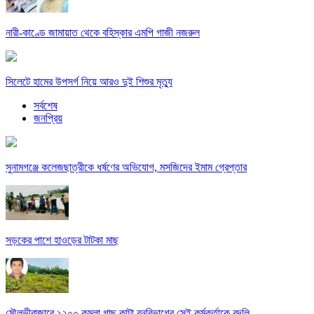
নারী-কাণ্ডে জামায়াত থেকে বহিস্কার এমপি গাজী নজরুল
সিলেটে হামের উপসর্গ নিয়ে আরও দুই শিশুর মৃত্যু
সর্বশেষ
জনপ্রিয়
সুনামগঞ্জে কলেজছাত্রীকে ধর্ষণের অভিযোগ, মসজিদের ইমাম গ্রেপ্তার
সড়কের পাশে হাওড়ের টাটকা মাছ
মৌলভীবাজারে ১২০০ কমলা গাছ কাটা বনবিভাগের সেই কর্মকর্তাকে বদলি