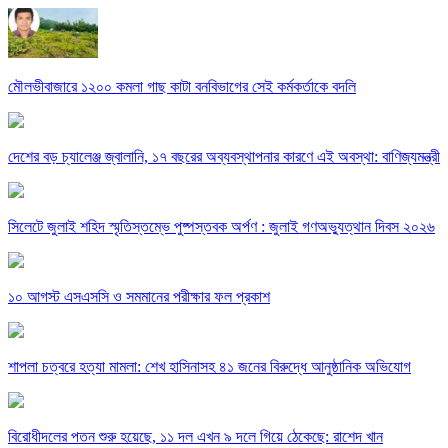
মৌলভীবাজারে ১২০০ কমলা গাছ কাটা বনবিভাগের সেই কর্মকর্তাকে বদলি
দেশের বড় চ্যালেঞ্জ জ্বালানি, ১৭ বছরের অব্যবস্থাপনার কারণে এই অবস্থা: বাণিজ্যমন্ত্রী
সিলেটে জুলাই শহিদ স্মৃতিস্তম্ভে পুষ্পস্তবক অর্পণ : জুলাই গণঅভ্যুত্থান দিবস ২০২৬
১০ আগস্ট এসএসসি ও সমমানের পরীক্ষার ফল প্রকাশ
শাপলা চত্বরে হত্যা মামলা: শেখ হাসিনাসহ ৪১ জনের বিরুদ্ধে আনুষ্ঠানিক অভিযোগ
বিরোধীদলের পতন শুরু হয়েছে, ১১ দল এখন ৯ দলে গিয়ে ঠেকেছে: রাশেদ খান