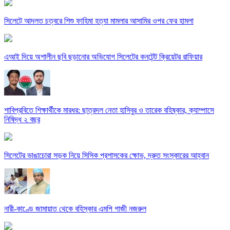
সিলেটে আদলত চত্বরে শিশু ফাহিমা হত্যা মামলার আসামির ওপর ফের হামলা
এআই দিয়ে অশালীন ছবি ছড়ানোর অভিযোগ সিলেটের কনটেন্ট ক্রিয়েটর রাফিয়ার
শাবিপ্রবিতে শিক্ষার্থীকে মারধর: ছাত্রদল নেতা হাসিবুর ও তারেক বহিষ্কার, ক্যাম্পাসে
নিষিদ্ধ ২ বছর
সিলেটের ভাঙাচোরা সড়ক নিয়ে সিসিক প্রশাসকের ক্ষোভ, দ্রুত সংস্কারের আহ্বান
নারী-কাণ্ডে জামায়াত থেকে বহিস্কার এমপি গাজী নজরুল