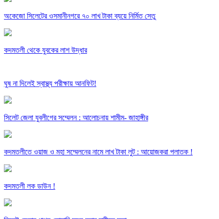
অকেজো সিলেটের ওসমানীনগরে ৭০ লাখ টাকা ব্যয়ে নির্মিত সেতু
কদমতলী থেকে যুবকের লাশ উদ্ধার
ঘুষ না দিলেই স্বাস্থ্য পরীক্ষায় আনফিট!
সিলেট জেলা যুবলীগের সম্মেলন : আলোচনায় শামীম- জাহাঙ্গীর
কদমতলীতে ওয়াজ ও মহা সম্মেলনের নামে লাখ টাকা লুট : আয়োজকরা পলাতক !
কদমতলী লক ডাউন !