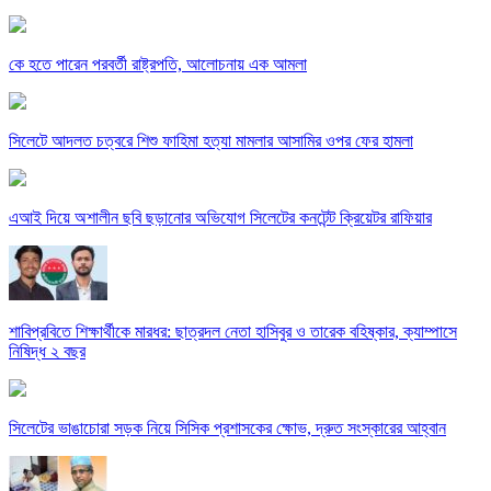
কে হতে পারেন পরবর্তী রাষ্ট্রপতি, আলোচনায় এক আমলা
সিলেটে আদলত চত্বরে শিশু ফাহিমা হত্যা মামলার আসামির ওপর ফের হামলা
এআই দিয়ে অশালীন ছবি ছড়ানোর অভিযোগ সিলেটের কনটেন্ট ক্রিয়েটর রাফিয়ার
শাবিপ্রবিতে শিক্ষার্থীকে মারধর: ছাত্রদল নেতা হাসিবুর ও তারেক বহিষ্কার, ক্যাম্পাসে
নিষিদ্ধ ২ বছর
সিলেটের ভাঙাচোরা সড়ক নিয়ে সিসিক প্রশাসকের ক্ষোভ, দ্রুত সংস্কারের আহ্বান