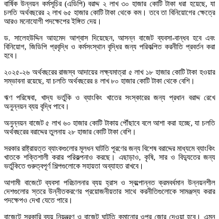
বার্ষিক উন্নয়ন কর্মসূচির (এডিপি) বরাদ্দ ২ লাখ ৩০ হাজার কোটি টাকা ধরা হয়েছে, যা
চলতি অর্থবছরের ২ লাখ ৬৫ হাজার কোটি টাকা থেকে কম। তবে তা বিনিয়োগের ক্ষেত্রে
আরও মনোযোগী পদক্ষেপের ইঙ্গিত দেয়।
ড. সালেহউদ্দিন আহমেদ আশ্বাস দিয়েছেন, আসন্ন বাজেট ব্যবসা-বান্ধব হবে এবং
বিনিয়োগ, জিডিপি প্রবৃদ্ধি ও কর্মসংস্থান বৃদ্ধির জন্য পরিকল্পিত করনীতি প্রবর্তন করা
হবে।
২০২৫-২৬ অর্থবছরের রাজস্ব আদায়ের লক্ষ্যমাত্রা ৫ লাখ ১৮ হাজার কোটি টাকা হওয়ার
সম্ভাবনা রয়েছে, যা চলতি অর্থবছরের ৪ লাখ ৮০ হাজার কোটি টাকা থেকে বেশি।
ঋণ পরিষেবা, খাদ্য ভর্তুকি ও ব্যাংকিং খাতের সংস্কারের জন্য প্রধান বরাদ্দ রেখে
অনুন্নয়ন ব্যয় বৃদ্ধি পাবে।
অনুন্নয়ন বাজেট ৫ লাখ ৬০ হাজার কোটি টাকায় পৌঁছাবে বলে আশা করা হচ্ছে, যা চলতি
অর্থবছরের বরাদ্দের তুলনায় ২৮ হাজার কোটি টাকা বেশি।
সরকার রাষ্ট্রায়ত্ত ব্যাংকগুলোর মূলধন ঘাটতি পূরণের জন্য বিশেষ বরাদ্দের মাধ্যমে ব্যাংকিং
খাতকে শক্তিশালী করার পরিকল্পনাও করছে। এছাড়াও, কৃষি, সার ও বিদ্যুতের জন্য
ভর্তুকিতে গুরুত্বপূর্ণ শিল্পগুলোকে সহায়তা অব্যাহত রাখবে।
আগামী বাজেটে ব্যবসা পরিচালনার ব্যয় হ্রাস ও স্বল্পোন্নত ক্রমবর্ধমান উন্নয়নশীল
দেশগুলোর স্তরে উন্নীতকরণের প্রয়োজনীয়তার সাথে করনীতিগুলোকে সামঞ্জস্য করার
পদক্ষেপও দেখা যেতে পারে।
বাজেটে সরকারি ব্যয় নিয়ন্ত্রণ ও বাজেট ঘাটতি কমানোর ওপর জোর দেওয়া হবে। এমন