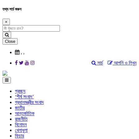
তথ্য সার্চ করুন
×
Close
,
,
সার্চ
আপনি ও লিখুন
প্রচ্ছদ
‘শীর্ষ সংবাদ’
প্রধানমন্ত্রীর সংবাদ
জাতীয়
আন্তর্জাতিক
রাজনীতি
বিনোদন
খেলাধুলা
ফিচার