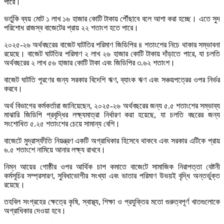
পারে।
ভর্তুকি ব্যয় মোট ১ লাখ ১৬ হাজার কোটি টাকায় পৌঁছাবে বলে আশা করা হচ্ছে। এতে সুদ
পরিশোধ রাজস্ব বাজেটের প্রায় ২২ শতাংশ হতে পারে।
২০২৫-২৬ অর্থবছরের বাজেট ঘাটতির পরিমাণ জিডিপির ৪ শতাংশের নিচে থাকার সম্ভাবনা
রয়েছে। বাজেট ঘাটতির পরিমাণ ২ লাখ ২৬ হাজার কোটি টাকায় দাঁড়াতে পারে, যা চলতি
অর্থবছরের ২ লাখ ৫৬ হাজার কোটি টাকা এবং জিডিপির ৩.৬২ শতাংশ।
বাজেট ঘাটতি পূরণের জন্য সরকার বিদেশি ঋণ, ব্যাংক ঋণ এবং সঞ্চয়পত্রের ওপর নির্ভর
করবে।
অর্থ বিভাগের কর্মকর্তারা জানিয়েছেন, ২০২৫-২৬ অর্থবছরের জন্য ৫.৫ শতাংশের সম্ভাব্য
মাঝারি জিডিপি প্রবৃদ্ধির লক্ষ্যমাত্রা নির্ধারণ করা হয়েছে, যা চলতি বছরের জন্য
সংশোধিত ৫.২৫ শতাংশের চেয়ে সামান্য বেশি।
বাজেটে মুদ্রাস্ফীতি নিয়ন্ত্রণ একটি অগ্রাধিকার হিসেবে থাকবে এবং সরকার এটিকে প্রায়
৬.৫ শতাংশে নামিয়ে আনার লক্ষ্য রাখবে।
নিম্ন আয়ের গোষ্ঠীর ওপর আর্থিক চাপ কমাতে বাজেটে সামাজিক নিরাপত্তা বেষ্টনী
কর্মসূচির সম্প্রসারণ, সুবিধাভোগীর সংখ্যা এবং ভাতার পরিমাণ উভয়ই বৃদ্ধি অন্তর্ভুক্ত
রয়েছে।
তহবিল সংগ্রহের ক্ষেত্রে কৃষি, স্বাস্থ্য, শিক্ষা ও প্রযুক্তির মতো গুরুত্বপূর্ণ খাতগুলোকে
অগ্রাধিকার দেওয়া হবে।