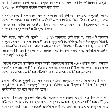
সাথে সামঞ্জস্য রেখে আরও বাস্তবায়নযোগ্য ও দক্ষ আর্থিক পরিকল্পনার মাধ্যমে
২০২৫-২৫ অর্থবছরের বাজেট প্রণয়ন করা হচ্ছে।
বাসস’কে দেওয়া সাম্প্রতিক এক সাক্ষাৎকারে অর্থ উপদেষ্টা বলেছেন, অন্তর্বর্তী সরকার
বাজেট প্রণয়নের সময় সামষ্টিক অর্থনৈতিক ও সামাজিক বিষয় বিবেচনা করেছে। তাই
২০২৫-২৬ অর্থবছরের জাতীয় বাজেট হবে সময়োপযোগী ও বাস্তবসম্মত। এতে
বাস্তবায়নযোগ্য পদ্ধতিও উল্লেখ থাকবে।
তিনি বলেন, আমি এই বাজেট (২০২৫-২৬ অর্থবছর) ছোট বলব না, তবে এটি অবশ্যই
বাস্তবায়নযোগ্য ও সময়োপযোগী হবে। মুদ্রাস্ফীতি, বাণিজ্য, বৈদেশিক মুদ্রার রিজার্ভ,
ব্যবসা-বাণিজ্য সহজীকরণ, রাজস্ব আহরণের মতো বিষয়গুলো বিবেচনা করা হচ্ছে বলে এটি
সময়োপযোগী হবে। আমরা এই সমস্ত বিষয় বিবেচনা করছি এবং এইভাবে বাজেটকে
বাস্তবমুখী করে তুলছি।
এবারের বাজেটের সামগ্রিক আকার চলতি অর্থবছরের তুলনায় ০.৮৭ শতাংশ কম। উন্নয়ন
বাজেট ৩৫ হাজার কোটি টাকা কমিয়ে ২ লাখ ৩০ হাজার কোটি টাকা করা হবে। আর রাজস্ব
বাজেট ২৮ হাজার কোটি টাকা বাড়িয়ে ৫ লাখ ৬০ হাজার কোটি টাকা করা হবে।
রাজস্ব নীতিতে মুদ্রানীতির সঙ্গে আরও কঠোর সমন্বয়কে অগ্রাধিকার দেওয়া হবে।
অন্যদিকে বাজেটে গুরুত্বপূর্ণ সংস্কার কমিশন এবং টাস্কফোর্স রিপোর্টের সুপারিশ
প্রতিফলিত হবে বলে আশা করা হচ্ছে।
রাজস্ব বাজেটের প্রায় ৫৭ শতাংশের সিংহভাগ অর্থ বেতন, ভর্তুকি, প্রণোদনা এবং ঋণ
পরিশোধের জন্য বরাদ্দ করা হতে পারে। শুধু বেতন-ভাতা ৮২ হাজার কোটি টাকায় পৌঁছাবে
বলে আশা করা হচ্ছে। বাজেটে সরকারি কর্মচারীদের জন্য মহার্ঘ ভাতাও চালু করা হতে