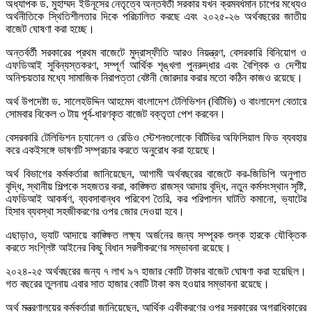
অধ্যাপক ড. মুহাম্মদ ইউনূসের নেতৃত্বে অন্তর্বর্তী সরকার যখন ক্রমবর্ধমান চাপের মধ্যেও
অর্থনীতিকে স্থিতিশীলতার দিকে পরিচালিত করছে এবং ২০২৫-২৬ অর্থবছরের জাতীয়
বাজেট ঘোষণা করা হচ্ছে।
অন্তর্বর্তী সরকারের প্রথম বাজেটে মুদ্রাস্ফীতি আরও নিয়ন্ত্রণ, বেসরকারি বিনিয়োগ ও
এফডিআই সুবিন্যস্তকরণ, সম্পূর্ণ আর্থিক শৃঙ্খলা পুনরুদ্ধার এবং বৈশ্বিক ও দেশীয়
অনিশ্চয়তার মধ্যে সামাজিক নিরাপত্তা বেষ্টনী জোরদার করার মতো কঠিন কাজও রয়েছে।
অর্থ উপদেষ্টা ড. সালেহউদ্দিন আহমেদ বাংলাদেশ টেলিভিশন (বিটিভি) ও বাংলাদেশ বেতারে
সোমবার বিকেল ৩ টায় পূর্ব-ধারণকৃত বাজেট বক্তৃতা পেশ করবেন।
বেসরকারি টেলিভিশন চ্যানেল ও রেডিও স্টেশনগুলোকে বিটিভির অফিসিয়াল ফিড ব্যবহার
করে একইসঙ্গে ভাষণটি সম্প্রচার করতে অনুরোধ করা হয়েছে।
অর্থ বিভাগের কর্মকর্তারা জানিয়েছেন, আগামী অর্থবছরের বাজেটে কর-জিডিপি অনুপাত
বৃদ্ধি, স্থানীয় শিল্পকে সহজতর করা, কাঙ্ক্ষিত রাজস্ব আদায় বৃদ্ধি, নতুন কর্মসংস্থান সৃষ্টি,
এফডিআই আকর্ষণ, ব্যবসাবান্ধব পরিবেশ তৈরি, কর পরিপালন ঘাটতি কমানো, ভ্যাটের
হিসাব ব্যবস্থা সহজীকরণের ওপর জোর দেওয়া হবে।
এছাড়াও, ভ্যাট আদায়ে কাঙ্ক্ষিত লক্ষ্য অর্জনের জন্য সম্পূরক শুল্ক হারকে যৌক্তিক
করতে সংশ্লিষ্ট আইনের কিছু বিধান সরলীকরণের সম্ভাবনা রয়েছে।
২০২৪-২৫ অর্থবছরের জন্য ৭ লাখ ৯৭ হাজার কোটি টাকার বাজেট ঘোষণা করা হয়েছিল।
গত বছরের তুলনায় এবার সাত হাজার কোটি টাকা কম হওয়ার সম্ভাবনা রয়েছে।
অর্থ মন্ত্রণালয়ের কর্মকর্তারা জানিয়েছেন, আর্থিক একীকরণের ওপর সরকারের অগ্রাধিকারের