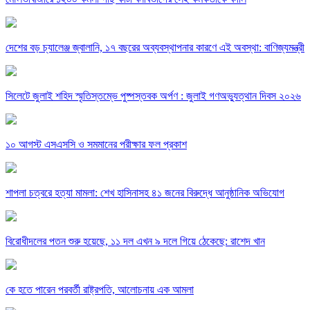
দেশের বড় চ্যালেঞ্জ জ্বালানি, ১৭ বছরের অব্যবস্থাপনার কারণে এই অবস্থা: বাণিজ্যমন্ত্রী
সিলেটে জুলাই শহিদ স্মৃতিস্তম্ভে পুষ্পস্তবক অর্পণ : জুলাই গণঅভ্যুত্থান দিবস ২০২৬
১০ আগস্ট এসএসসি ও সমমানের পরীক্ষার ফল প্রকাশ
শাপলা চত্বরে হত্যা মামলা: শেখ হাসিনাসহ ৪১ জনের বিরুদ্ধে আনুষ্ঠানিক অভিযোগ
বিরোধীদলের পতন শুরু হয়েছে, ১১ দল এখন ৯ দলে গিয়ে ঠেকেছে: রাশেদ খান
কে হতে পারেন পরবর্তী রাষ্ট্রপতি, আলোচনায় এক আমলা