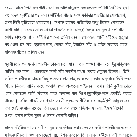
১৯৬৮ সালে তিনি রাজশাহী বেতারের তালিকাভুক্ত নজরুলসংগীতশিল্পী নির্বাচিত হন।
বাংলাদেশ স্বাধীনের পর লালন সাঁইজির গানের সঙ্গে ফরিদার পারভীনের যোগাযোগ,
তখন তিনি কুষ্টিয়াতে থাকতেন। সেখানে তাদের পারিবারিক বন্ধু ছিলেন মোকছেদ
আলী সাঁই। ১৯৭৩ সালে ফরিদা পারভীন তার কাছেই ‘সত্য বল সুপথে চল’ গান
শেখার মাধ্যমে লালন সাঁইজির গানের তালিম নেন। মোকছেদ আলী সাঁইয়ের মৃত্যুর
পর খোদা বক্স সাঁই, ব্রজেন দাস, বেহাল সাঁই, ইয়াছিন সাঁই ও করিম সাঁইয়ের কাছে
লালনসংগীতের তালিম নেন।
স্বাধীনতার পর ফরিদা পারভীন ঢাকায় চলে যান। তার গাওয়া গান দিয়ে ট্রান্সক্রিপশন
সার্ভিস শুরু হলো। মোকছেদ আলী সাঁই স্বাধীন বাংলা বেতার কেন্দ্রে ছিলেন। তিনি
ফরিদা পারভীনকে ঢাকায় কিছু লালনের গান গাইতে বলেন। তার অনুরোধে তিনি তখন
‘খাঁচার ভিতর’, ‘বাড়ির কাছে আরশি নগর’ গানগুলো গাইলেন। তখন তিনি কুষ্টিয়া থেকে
এসে মোকছেদ আলী সাঁইয়ের কাছে লালনের গান শিখে ট্রান্সক্রিপশনে রেকর্ডিং করতে
থাকেন। ফরিদা পারভীনের প্রথম স্বামী প্রখ্যাত গীতিকার ও কণ্ঠশিল্পী আবু জাফর।
তার সেই সংসারে রয়েছে তিন ছেলে ও এক মেয়ে; জিহান ফারিয়া, ইমাম নিমেরি
উপল, ইমাম নাহিল সুমন ও ইমাম নোমানি রাব্বি।
লালন সাঁইজির গানের বাণী ও সুরকে জনপ্রিয় করার ক্ষেত্রে ফরিদা পারভীনের অবদান
সর্বজনস্বীকৃত। শুধু বাংলাদেশে নয়, বিশ্বদরবারেও তিনি লালন সাঁইয়ের বাণী ও সুরকে