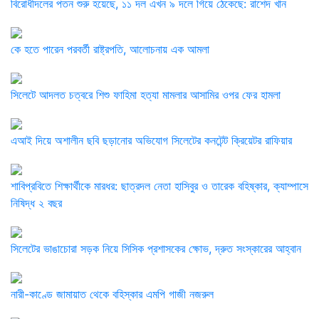
বিরোধীদলের পতন শুরু হয়েছে, ১১ দল এখন ৯ দলে গিয়ে ঠেকেছে: রাশেদ খান
কে হতে পারেন পরবর্তী রাষ্ট্রপতি, আলোচনায় এক আমলা
সিলেটে আদলত চত্বরে শিশু ফাহিমা হত্যা মামলার আসামির ওপর ফের হামলা
এআই দিয়ে অশালীন ছবি ছড়ানোর অভিযোগ সিলেটের কনটেন্ট ক্রিয়েটর রাফিয়ার
শাবিপ্রবিতে শিক্ষার্থীকে মারধর: ছাত্রদল নেতা হাসিবুর ও তারেক বহিষ্কার, ক্যাম্পাসে
নিষিদ্ধ ২ বছর
সিলেটের ভাঙাচোরা সড়ক নিয়ে সিসিক প্রশাসকের ক্ষোভ, দ্রুত সংস্কারের আহ্বান
নারী-কাণ্ডে জামায়াত থেকে বহিস্কার এমপি গাজী নজরুল