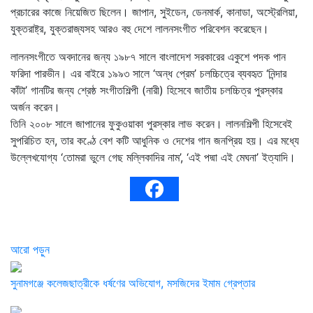
প্রচারের কাজে নিয়েজিত ছিলেন। জাপান, সুইডেন, ডেনমার্ক, কানাডা, অস্ট্রেলিয়া,
যুক্তরাষ্ট্র, যুক্তরাজ্যসহ আরও বহু দেশে লালনসংগীত পরিবেশন করেছেন।
লালনসংগীতে অবদানের জন্য ১৯৮৭ সালে বাংলাদেশ সরকারের একুশে পদক পান
ফরিদা পারভীন। এর বাইরে ১৯৯৩ সালে ‘অন্ধ প্রেম’ চলচ্চিত্রে ব্যবহৃত ‘নিন্দার
কাঁটা’ গানটির জন্য শ্রেষ্ঠ সংগীতশিল্পী (নারী) হিসেবে জাতীয় চলচ্চিত্র পুরস্কার
অর্জন করেন।
তিনি ২০০৮ সালে জাপানের ফুকুওয়াকা পুরস্কার লাভ করেন। লালনশিল্পী হিসেবেই
সুপরিচিত হন, তার কণ্ঠে বেশ কটি আধুনিক ও দেশের গান জনপ্রিয় হয়। এর মধ্যে
উল্লেখযোগ্য ‘তোমরা ভুলে গেছ মল্লিকাদির নাম’, ‘এই পদ্মা এই মেঘনা’ ইত্যাদি।
আরো পড়ুন
সুনামগঞ্জে কলেজছাত্রীকে ধর্ষণের অভিযোগ, মসজিদের ইমাম গ্রেপ্তার