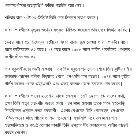
লোকসংগীতের বরেণ্যশিল্পী ফরিদা পারভীন আর নেই।
শনিবার রাত ১০টা ১৫ মিনিটে তিনি শেষ নিশ্বাস ত্যাগ করেন।
ফরিদা পারভীনের মৃত্যুর তথ্যের সত্যতা নিশ্চিত করেছেন তার মেয়ে জিহান ফারিহা।
১৯৫৪ সালে ৩১ ডিসেম্বর নাটোরের সিংড়া থানায় জন্ম নেওয়া ফরিদা পারভীন গানে
গানে কাটিয়েছেন ৫৫ বছর। ১৪ বছর বয়সে ১৯৬৮ সালে ফরিদা পারভীনের পেশাদার
সংগীতজীবন শুরু হয়।
তার স্কুলজীবনের শুরুটা মাগুরায়। একাধিক স্কুলে পড়াশোনা শেষে তিনি কুষ্টিয়ার মীর
মশাররফ হোসেন বালিকা বিদ্যালয় থেকে এসএসসি পাস করেন। ১৯৭৪ সালে কুষ্টিয়া
গার্লস কলেজ থেকে এইচএসসি এবং একই কলেজ থেকে স্নাতক শেষ করেন।
ফরিদা পারভীনের গানের হাতেখড়ি মাগুরা জেলায়। সেটা ১৯৫৭-৫৮ সালের কথা,
তখন তিনি মাত্র চার-পাঁচ বছরের মেয়ে। সে সময় মাগুরায় তাকে গানে হাতেখড়ি
দিয়েছিলেন ওস্তাদ কমল চক্রবর্তী। এরপর যেখানেই তিনি থেকেছেন, সেখানেই
বিভিন্নজনের কাছে গানের তালিম নিয়েছেন। স্বরলিপি দিয়ে নজরুলের গান
হারমোনিয়ামে ও কণ্ঠে তোলার কাজটি তিনি ওস্তাদ মীর মোজাফফর আলীর কাছেই
প্রথম শেখেন।