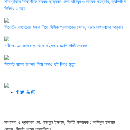
শাবিপ্রবিতে শিক্ষার্থীকে মারধর: ছাত্রদল নেতা হাসিবুর ও তারেক বহিষ্কার, ক্যাম্পাসে
নিষিদ্ধ ২ বছর
সিলেটের ভাঙাচোরা সড়ক নিয়ে সিসিক প্রশাসকের ক্ষোভ, দ্রুত সংস্কারের আহ্বান
নারী-কাণ্ডে জামায়াত থেকে বহিস্কার এমপি গাজী নজরুল
সিলেটে হামের উপসর্গ নিয়ে আরও দুই শিশুর মৃত্যু
সম্পাদক ও প্রকাশক মো. নাজমুল ইসলাম, নির্বাহী সম্পাদক : আমিনুল ইসলাম
রোকন, সিলেট থেকে প্রকাশিত।