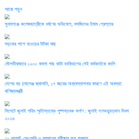
আরো পড়ুন
সুনামগঞ্জে কলেজছাত্রীকে ধর্ষণের অভিযোগ, মসজিদের ইমাম গ্রেপ্তার
সড়কের পাশে হাওড়ের টাটকা মাছ
মৌলভীবাজারে ১২০০ কমলা গাছ কাটা বনবিভাগের সেই কর্মকর্তাকে বদলি
দেশের বড় চ্যালেঞ্জ জ্বালানি, ১৭ বছরের অব্যবস্থাপনার কারণে এই অবস্থা:
বাণিজ্যমন্ত্রী
সিলেটে জুলাই শহিদ স্মৃতিস্তম্ভে পুষ্পস্তবক অর্পণ : জুলাই গণঅভ্যুত্থান দিবস
২০২৬
১০ আগস্ট এসএসসি ও সমমানের পরীক্ষার ফল প্রকাশ