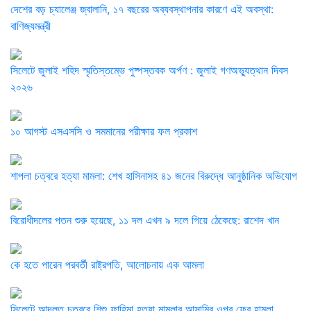
দেশের বড় চ্যালেঞ্জ জ্বালানি, ১৭ বছরের অব্যবস্থাপনার কারণে এই অবস্থা:
বাণিজ্যমন্ত্রী
সিলেটে জুলাই শহিদ স্মৃতিস্তম্ভে পুষ্পস্তবক অর্পণ : জুলাই গণঅভ্যুত্থান দিবস
২০২৬
১০ আগস্ট এসএসসি ও সমমানের পরীক্ষার ফল প্রকাশ
শাপলা চত্বরে হত্যা মামলা: শেখ হাসিনাসহ ৪১ জনের বিরুদ্ধে আনুষ্ঠানিক অভিযোগ
বিরোধীদলের পতন শুরু হয়েছে, ১১ দল এখন ৯ দলে গিয়ে ঠেকেছে: রাশেদ খান
কে হতে পারেন পরবর্তী রাষ্ট্রপতি, আলোচনায় এক আমলা
সিলেটে আদলত চত্বরে শিশু ফাহিমা হত্যা মামলার আসামির ওপর ফের হামলা