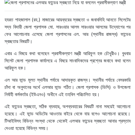
হযরত শাহজালাল (রহ.) মাজারের আয়ব্যয়ের স্বচ্ছতা ও জবাবদিহি আনতে সিলেটের
সদ্য বিদায়ী জেলা প্রশাসক মো. সারওয়ার আলম সারওয়ার আলমের উদ্যোগের পর
ফের আলোচনায় এসেছে জেলা প্রশাসনের এল. আর (স্থানীয় রাজস্ব) ফান্ডের
স্বচ্ছতার বিষয়টি।
এবার এ বিষয়ে কথা বলেছেন প্রবাসীকল্যাণ মন্ত্রী আরিফুল হক চৌধুরীও। বুধবার
সিলেট জেলা প্রশাসক কার্যালয়ে এ বিষয়ে সাংবাদিকদের প্রশ্নের জবাবে কথা বলেন
আরিফুল হক।
এল আর ফান্ড মূলত স্থানীয় পর্যায়ে আদায়কৃত রাজস্ব। স্থানীয় পর্যায়ে বেসরকারি
চাঁদা বা অনুদানের অর্থে এলআর ফান্ড গঠিত। জেলা প্রশাসক (ডিসি) ও উপজেলা
নির্বাহী কর্মকর্তার (ইউএনও) অধীনে এই তহবিল পরিচালিত হয়।
এই ফান্ডের স্বচ্ছতা, সঠিক ব্যবহার, অপব্যবহারের বিষয়টি নানা সময়েই আলোচনা
হয়েছে। এই ফান্ড অডিটের আওতার বাইরে থেকে যায় বলেও আলোচনা রয়েছে।
টিআইবিসহ বিভিন্ন সংস্থা থেকে থেকেই এলআর ফান্ডের স্বচ্ছতা আনার প্রস্তাব
দেওয়া হয়েছে বিভিন্ন সময়।