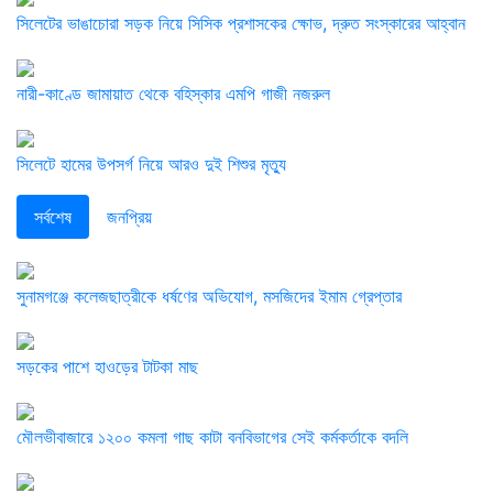
সিলেটের ভাঙাচোরা সড়ক নিয়ে সিসিক প্রশাসকের ক্ষোভ, দ্রুত সংস্কারের আহ্বান
নারী-কাণ্ডে জামায়াত থেকে বহিস্কার এমপি গাজী নজরুল
সিলেটে হামের উপসর্গ নিয়ে আরও দুই শিশুর মৃত্যু
সর্বশেষ
জনপ্রিয়
সুনামগঞ্জে কলেজছাত্রীকে ধর্ষণের অভিযোগ, মসজিদের ইমাম গ্রেপ্তার
সড়কের পাশে হাওড়ের টাটকা মাছ
মৌলভীবাজারে ১২০০ কমলা গাছ কাটা বনবিভাগের সেই কর্মকর্তাকে বদলি