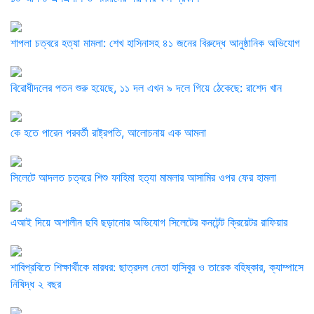
শাপলা চত্বরে হত্যা মামলা: শেখ হাসিনাসহ ৪১ জনের বিরুদ্ধে আনুষ্ঠানিক অভিযোগ
বিরোধীদলের পতন শুরু হয়েছে, ১১ দল এখন ৯ দলে গিয়ে ঠেকেছে: রাশেদ খান
কে হতে পারেন পরবর্তী রাষ্ট্রপতি, আলোচনায় এক আমলা
সিলেটে আদলত চত্বরে শিশু ফাহিমা হত্যা মামলার আসামির ওপর ফের হামলা
এআই দিয়ে অশালীন ছবি ছড়ানোর অভিযোগ সিলেটের কনটেন্ট ক্রিয়েটর রাফিয়ার
শাবিপ্রবিতে শিক্ষার্থীকে মারধর: ছাত্রদল নেতা হাসিবুর ও তারেক বহিষ্কার, ক্যাম্পাসে
নিষিদ্ধ ২ বছর