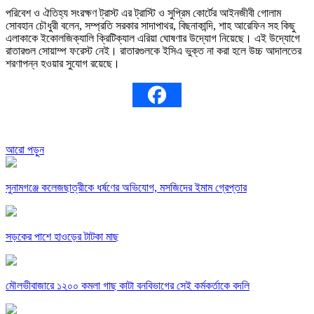
পরিবেশ ও ঐতিহ্য সংরক্ষণ ট্রাস্ট এর ট্রাস্টি ও সুপ্রিম কোর্টের আইনজীবী গোলাম
সোবহান চৌধুরী বলেন, সম্প্রতি সরকার সাদাপাথর, বিছনাকান্দি, শাহ আরেফিন সহ কিছু
এলাকাকে ইকোলজিক্যালি ক্রিটিক্যাল এরিয়া ঘোষণার উদ্যোগ নিয়েছে। এই উদ্যোগে
রাতারগুল সোয়াম্প ফরেস্ট নেই। রাতারগুলকে ইসিএ ভুক্ত না করা হলে উচ্চ আদালতের
শরণাপন্ন হওয়ার সুযোগ রয়েছে।
আরো পড়ুন
সুনামগঞ্জে কলেজছাত্রীকে ধর্ষণের অভিযোগ, মসজিদের ইমাম গ্রেপ্তার
সড়কের পাশে হাওড়ের টাটকা মাছ
মৌলভীবাজারে ১২০০ কমলা গাছ কাটা বনবিভাগের সেই কর্মকর্তাকে বদলি