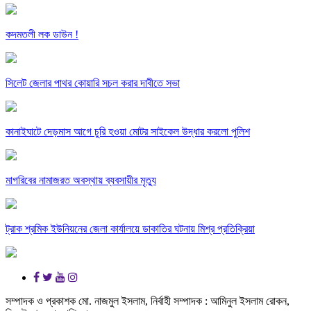
কদমতলী লক ডাউন !
সিলেট জেলার পাথর কোয়ারি সচল করার দাবীতে সভা
কানাইঘাটে দেড়মাস আগে চুরি হওয়া মোটর সাইকেল উদ্ধার করলো পুলিশ
মাগরিবের নামাজরত অবস্থায় ব্যবসায়ীর মৃত্যু
ট্রাক শ্রমিক ইউনিয়নের জেলা কার্যালয়ে ডাকাতির ঘটনায় মিশ্র প্রতিক্রিয়া
সম্পাদক ও প্রকাশক মো. নাজমুল ইসলাম, নির্বাহী সম্পাদক : আমিনুল ইসলাম রোকন,