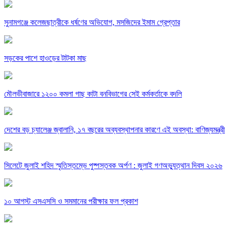
সুনামগঞ্জে কলেজছাত্রীকে ধর্ষণের অভিযোগ, মসজিদের ইমাম গ্রেপ্তার
সড়কের পাশে হাওড়ের টাটকা মাছ
মৌলভীবাজারে ১২০০ কমলা গাছ কাটা বনবিভাগের সেই কর্মকর্তাকে বদলি
দেশের বড় চ্যালেঞ্জ জ্বালানি, ১৭ বছরের অব্যবস্থাপনার কারণে এই অবস্থা: বাণিজ্যমন্ত্রী
সিলেটে জুলাই শহিদ স্মৃতিস্তম্ভে পুষ্পস্তবক অর্পণ : জুলাই গণঅভ্যুত্থান দিবস ২০২৬
১০ আগস্ট এসএসসি ও সমমানের পরীক্ষার ফল প্রকাশ