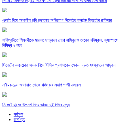
সিলেটে আদলত চত্বরে শিশু ফাহিমা হত্যা মামলার আসামির ওপর ফের হামলা
এআই দিয়ে অশালীন ছবি ছড়ানোর অভিযোগ সিলেটের কনটেন্ট ক্রিয়েটর রাফিয়ার
শাবিপ্রবিতে শিক্ষার্থীকে মারধর: ছাত্রদল নেতা হাসিবুর ও তারেক বহিষ্কার, ক্যাম্পাসে
নিষিদ্ধ ২ বছর
সিলেটের ভাঙাচোরা সড়ক নিয়ে সিসিক প্রশাসকের ক্ষোভ, দ্রুত সংস্কারের আহ্বান
নারী-কাণ্ডে জামায়াত থেকে বহিস্কার এমপি গাজী নজরুল
সিলেটে হামের উপসর্গ নিয়ে আরও দুই শিশুর মৃত্যু
সর্বশেষ
জনপ্রিয়