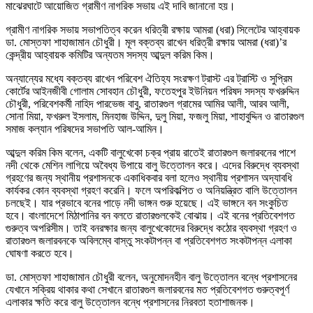
মাঝেরঘাটে আয়োজিত গ্রামীণ নাগরিক সভায় এই দাবি জানানো হয়।
গ্রামীণ নাগরিক সভায় সভাপতিত্ব করেন ধরিত্রী রক্ষায় আমরা (ধরা) সিলেটের আহ্বায়ক
ডা. মোস্তফা শাহাজামান চৌধুরী। মূল বক্তব্য রাখেন ধরিত্রী রক্ষায় আমরা (ধরা)’র
কেন্দ্রীয় আহ্বায়ক কমিটির অন্যতম সদস্য আব্দুল করিম কিম।
অন্যান্যের মধ্যে বক্তব্য রাখেন পরিবেশ ঐতিহ্য সংরক্ষণ ট্রাস্ট এর ট্রাস্টি ও সুপ্রিম
কোর্টের আইনজীবী গোলাম সোবহান চৌধুরী, ফতেহপুর ইউনিয়ন পরিষদ সদস্য ফখরুদ্দিন
চৌধুরী, পরিবেশকর্মী নাহিদ পারভেজ বাবু, রাতারগুল গ্রামের আমির আলী, আরব আলী,
সোনা মিয়া, ফখরুল ইসলাম, মিনহাজ উদ্দিন, দুলু মিয়া, ফজলু মিয়া, শাহাবুদ্দিন ও রাতারগুল
সমাজ কল্যান পরিষদের সভাপতি আল-আমিন।
আব্দুল করিম কিম বলেন, একটি বালুখেকো চক্র প্রায় রাতেই রাতারগুল জলারবনের পাশে
নদী থেকে মেশিন লাগিয়ে অবৈধ্য উপায়ে বালু উত্তোলন করে। এদের বিরুদ্ধে ব্যবস্থা
গ্রহণের জন্য স্থানীয় প্রশাসনকে একাধিকবার বলা হলেও স্থানীয় প্রশাসন অদ্যাবধি
কার্যকর কোন ব্যবস্থা গ্রহণ করেনি। ফলে অপরিকল্পিত ও অনিয়ন্ত্রিত বালি উত্তোলন
চলছেই। যার প্রভাবে বনের পাড়ে নদী ভাঙ্গন শুরু হয়েছে। এই ভাঙ্গনে বন সংকুচিত
হবে। বাংলাদেশে মিঠাপানির বন বলতে রাতারগুলকেই বোঝায়। এই বনের প্রতিবেশগত
গুরুত্ব অপরিসীম। তাই বনরক্ষার জন্য বালুখেকোদের বিরুদ্ধে কঠোর ব্যবস্থা গ্রহণ ও
রাতারগুল জলারবনকে অবিলম্বে বাস্তু সংকটাপন্ন বা প্রতিবেশগত সংকটাপন্ন এলাকা
ঘোষণা করতে হবে।
ডা. মোস্তফা শাহাজামান চৌধুরী বলেন, অনুমোদনহীন বালু উত্তোলন বন্ধে প্রশাসনের
যেখানে সক্রিয় থাকার কথা সেখানে রাতারগুল জলারবনের মত প্রতিবেশগত গুরুত্বপূর্ণ
এলাকার ক্ষতি করে বালু উত্তোলন বন্ধে প্রশাসনের নিরবতা হতাশাজনক।