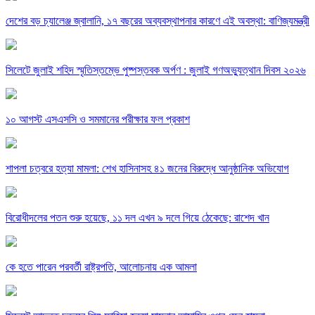
দেশের বড় চ্যালেঞ্জ জ্বালানি, ১৭ বছরের অব্যবস্থাপনার কারণে এই অবস্থা: বাণিজ্যমন্ত্রী
সিলেটে জুলাই শহিদ স্মৃতিস্তম্ভে পুষ্পস্তবক অর্পণ : জুলাই গণঅভ্যুত্থান দিবস ২০২৬
১০ আগস্ট এসএসসি ও সমমানের পরীক্ষার ফল প্রকাশ
শাপলা চত্বরে হত্যা মামলা: শেখ হাসিনাসহ ৪১ জনের বিরুদ্ধে আনুষ্ঠানিক অভিযোগ
বিরোধীদলের পতন শুরু হয়েছে, ১১ দল এখন ৯ দলে গিয়ে ঠেকেছে: রাশেদ খান
কে হতে পারেন পরবর্তী রাষ্ট্রপতি, আলোচনায় এক আমলা