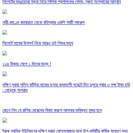
সিলেটের ভাঙাচোরা সড়ক নিয়ে সিসিক প্রশাসকের ক্ষোভ, দ্রুত সংস্কারের আহ্বান
নারী-কাণ্ডে জামায়াত থেকে বহিস্কার এমপি গাজী নজরুল
সিলেটে হামের উপসর্গ নিয়ে আরও দুই শিশুর মৃত্যু
১২৪ টাকায় মেলে ১ দিনের জন্য !
দক্ষিণ সুরমা পুলিশ ফাঁড়ির নাকের ডগায় কদমতলী পয়েন্টে দিন দুপুরে প্রায় ৩ লক্ষ টাকা চুরি
: বেড়েছে অপরাধ
জেনে নিন যে রাশির মেয়েদের বিবাহ করলে আপনার ভবিষ্যত সুন্দর হবে
ট্রাক শ্রমিক ইউনিয়নের দক্ষিণ সুরমা মোগলাবাজার থানা উপ-কমিটির বার্ষিক সাধারণ সভা