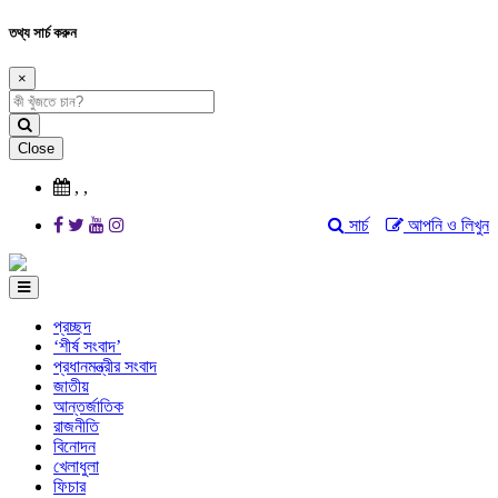
তথ্য সার্চ করুন
×
Close
,
,
সার্চ
আপনি ও লিখুন
প্রচ্ছদ
‘শীর্ষ সংবাদ’
প্রধানমন্ত্রীর সংবাদ
জাতীয়
আন্তর্জাতিক
রাজনীতি
বিনোদন
খেলাধুলা
ফিচার