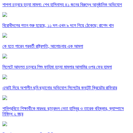
শাপলা চত্বরে হত্যা মামলা: শেখ হাসিনাসহ ৪১ জনের বিরুদ্ধে আনুষ্ঠানিক অভিযোগ
বিরোধীদলের পতন শুরু হয়েছে, ১১ দল এখন ৯ দলে গিয়ে ঠেকেছে: রাশেদ খান
কে হতে পারেন পরবর্তী রাষ্ট্রপতি, আলোচনায় এক আমলা
সিলেটে আদলত চত্বরে শিশু ফাহিমা হত্যা মামলার আসামির ওপর ফের হামলা
এআই দিয়ে অশালীন ছবি ছড়ানোর অভিযোগ সিলেটের কনটেন্ট ক্রিয়েটর রাফিয়ার
শাবিপ্রবিতে শিক্ষার্থীকে মারধর: ছাত্রদল নেতা হাসিবুর ও তারেক বহিষ্কার, ক্যাম্পাসে
নিষিদ্ধ ২ বছর