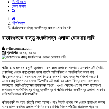
সিলেট জেলা
জেলা সংবাদ
‘শীর্ষ সংবাদ’
রাতারগুলকে বাস্তু সংকটাপন্ন এলাকা ঘোষণার দাবি
রাতারগুলকে বাস্তু সংকটাপন্ন এলাকা ঘোষণার দাবি
sylhetsurma.com
প্রকাশিত
মে ১০, ২০২৬
গভীর রাতে শুরু হয় বালু উত্তোলন। রাতারগুল জলারবন লাগোয়া চেঙ্গেরখাল নদী (সারি-
গোয়াইন) থেকে বালুখেকোরা প্রায় রাতেই অনিয়ন্ত্রিত ও অপরিকল্পিত ভাবে বালু
উত্তোলনে করে। ফলে বনে দেখা দিয়েছে ভাঙ্গন। এতে বনভূমির পরিমাণ কমছে।
এভাবে বালু উত্তোলন চললে মিঠাপানির এই ছোট্ট বন আরও বিপন্ন হবে।রাতারগুল
জলাবনের একটি বৈচিত্র্যময় বাস্তুতন্ত্র আ‌ছে। ৫০৪ একরের এই বন রক্ষায় রাতারগুল
জলারবনকে অনতিবিলম্বে বাস্তুসঙ্কটাপন্ন বা প্রতিবেশগত সংকটাপন্ন এলাকা ঘোষণার
দাবি জানিয়েছেন পরিবেশবাদীরা।
পরিবেশবাদী সংগঠন ধরিত্রী রক্ষায় আমরা (ধরা) সিলেট শাখার পক্ষ থেকে রাতারগুল জলার
বনের ভাঙ্গন কবলিত এলাকা পরিদর্শন শেষে রবিবার বিকাল পাঁচটায় রাতারগুল গ্রামের