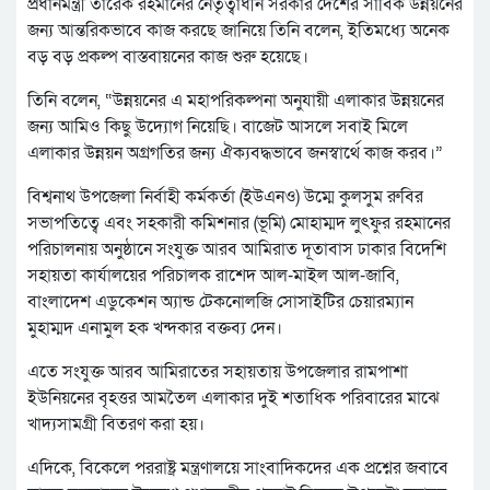
প্রধানমন্ত্রী তারেক রহমানের নেতৃত্বাধীন সরকার দেশের সার্বিক উন্নয়নের
জন্য আন্তরিকভাবে কাজ করছে জানিয়ে তিনি বলেন, ইতিমধ্যে অনেক
বড় বড় প্রকল্প বাস্তবায়নের কাজ শুরু হয়েছে।
তিনি বলেন, “উন্নয়নের এ মহাপরিকল্পনা অনুযায়ী এলাকার উন্নয়নের
জন্য আমিও কিছু উদ্যোগ নিয়েছি। বাজেট আসলে সবাই মিলে
এলাকার উন্নয়ন অগ্রগতির জন্য ঐক্যবদ্ধভাবে জনস্বার্থে কাজ করব।”
বিশ্বনাথ উপজেলা নির্বাহী কর্মকর্তা (ইউএনও) উম্মে কুলসুম রুবির
সভাপতিত্বে এবং সহকারী কমিশনার (ভূমি) মোহাম্মদ লুৎফুর রহমানের
পরিচালনায় অনুষ্ঠানে সংযুক্ত আরব আমিরাত দূতাবাস ঢাকার বিদেশি
সহায়তা কার্যালয়ের পরিচালক রাশেদ আল-মাইল আল-জাবি,
বাংলাদেশ এডুকেশন অ্যান্ড টেকনোলজি সোসাইটির চেয়ারম্যান
মুহাম্মদ এনামুল হক খন্দকার বক্তব্য দেন।
এতে সংযুক্ত আরব আমিরাতের সহায়তায় উপজেলার রামপাশা
ইউনিয়নের বৃহত্তর আমতৈল এলাকার দুই শতাধিক পরিবারের মাঝে
খাদ্যসামগ্রী বিতরণ করা হয়।
এদিকে, বিকেলে পররাষ্ট্র মন্ত্রণালয়ে সাংবাদিকদের এক প্রশ্নের জবাবে