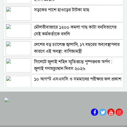
গিয়ে ঠেকেছে: রাশেদ খান
সড়কের পাশে হাওড়ের টাটকা মাছ
কে হতে পারেন পরবর্তী রাষ্ট্রপতি, আলোচনায় এক
আমলা
মৌলভীবাজারে ১২০০ কমলা গাছ কাটা বনবিভাগের
সিলেটে আদলত চত্বরে শিশু ফাহিমা হত্যা মামলার
সেই কর্মকর্তাকে বদলি
আসামির ওপর ফের হামলা
দেশের বড় চ্যালেঞ্জ জ্বালানি, ১৭ বছরের অব্যবস্থাপনার
এআই দিয়ে অশালীন ছবি ছড়ানোর অভিযোগ
কারণে এই অবস্থা: বাণিজ্যমন্ত্রী
সিলেটের কনটেন্ট ক্রিয়েটর রাফিয়ার
সিলেটে জুলাই শহিদ স্মৃতিস্তম্ভে পুষ্পস্তবক অর্পণ :
শাবিপ্রবিতে শিক্ষার্থীকে মারধর: ছাত্রদল নেতা হাসিবুর
জুলাই গণঅভ্যুত্থান দিবস ২০২৬
ও তারেক বহিষ্কার, ক্যাম্পাসে নিষিদ্ধ ২ বছর
১০ আগস্ট এসএসসি ও সমমানের পরীক্ষার ফল প্রকাশ
সিলেটের ভাঙাচোরা সড়ক নিয়ে সিসিক প্রশাসকের
ক্ষোভ, দ্রুত সংস্কারের আহ্বান
শাপলা চত্বরে হত্যা মামলা: শেখ হাসিনাসহ ৪১ জনের
নারী-কাণ্ডে জামায়াত থেকে বহিস্কার এমপি গাজী
বিরুদ্ধে আনুষ্ঠানিক অভিযোগ
নজরুল
বিরোধীদলের পতন শুরু হয়েছে, ১১ দল এখন ৯ দলে
সিলেটে হামের উপসর্গ নিয়ে আরও দুই শিশুর মৃত্যু
গিয়ে ঠেকেছে: রাশেদ খান