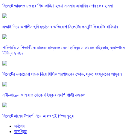
সিলেটে আদলত চত্বরে শিশু ফাহিমা হত্যা মামলার আসামির ওপর ফের হামলা
এআই দিয়ে অশালীন ছবি ছড়ানোর অভিযোগ সিলেটের কনটেন্ট ক্রিয়েটর রাফিয়ার
শাবিপ্রবিতে শিক্ষার্থীকে মারধর: ছাত্রদল নেতা হাসিবুর ও তারেক বহিষ্কার, ক্যাম্পাসে
নিষিদ্ধ ২ বছর
সিলেটের ভাঙাচোরা সড়ক নিয়ে সিসিক প্রশাসকের ক্ষোভ, দ্রুত সংস্কারের আহ্বান
নারী-কাণ্ডে জামায়াত থেকে বহিস্কার এমপি গাজী নজরুল
সিলেটে হামের উপসর্গ নিয়ে আরও দুই শিশুর মৃত্যু
সর্বশেষ
জনপ্রিয়