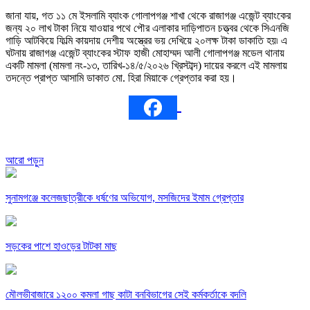
জানা যায়, গত ১১ মে ইসলামি ব্যাংক গোলাপগঞ্জ শাখা থেকে রাজাগঞ্জ এজেন্ট ব্যাংকের
জন্য ২০ লাখ টাকা নিয়ে যাওয়ার পথে পৌর এলাকার দাড়িপাতন চত্ত্বর থেকে সিএনজি
গাড়ি আটকিয়ে ফিল্মি কায়দায় দেশীয় অস্ত্রের ভয় দেখিয়ে ২০লক্ষ টাকা ডাকাতি হয়৷ এ
ঘটনায় রাজাগঞ্জ এজেন্ট ব্যাংকের স্টাফ হাজী মোহাম্মদ আলী গোলাপগঞ্জ মডেল থানায়
একটি মামলা (মামলা নং-১৩, তারিখ-১৪/৫/২০২৬ খ্রিস্টাব্দ) দায়ের করলে এই মামলায়
তদন্তে প্রাপ্ত আসামি ডাকাত মো. হিরা মিয়াকে গ্রেপ্তার করা হয়।
আরো পড়ুন
সুনামগঞ্জে কলেজছাত্রীকে ধর্ষণের অভিযোগ, মসজিদের ইমাম গ্রেপ্তার
সড়কের পাশে হাওড়ের টাটকা মাছ
মৌলভীবাজারে ১২০০ কমলা গাছ কাটা বনবিভাগের সেই কর্মকর্তাকে বদলি