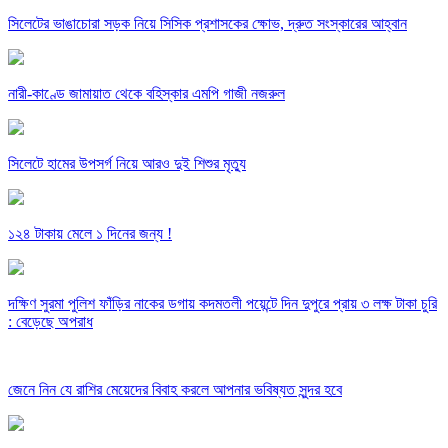
সিলেটের ভাঙাচোরা সড়ক নিয়ে সিসিক প্রশাসকের ক্ষোভ, দ্রুত সংস্কারের আহ্বান
নারী-কাণ্ডে জামায়াত থেকে বহিস্কার এমপি গাজী নজরুল
সিলেটে হামের উপসর্গ নিয়ে আরও দুই শিশুর মৃত্যু
১২৪ টাকায় মেলে ১ দিনের জন্য !
দক্ষিণ সুরমা পুলিশ ফাঁড়ির নাকের ডগায় কদমতলী পয়েন্টে দিন দুপুরে প্রায় ৩ লক্ষ টাকা চুরি
: বেড়েছে অপরাধ
জেনে নিন যে রাশির মেয়েদের বিবাহ করলে আপনার ভবিষ্যত সুন্দর হবে