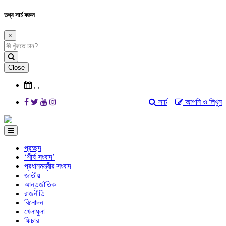
তথ্য সার্চ করুন
×
Close
,
,
সার্চ
আপনি ও লিখুন
প্রচ্ছদ
‘শীর্ষ সংবাদ’
প্রধানমন্ত্রীর সংবাদ
জাতীয়
আন্তর্জাতিক
রাজনীতি
বিনোদন
খেলাধুলা
ফিচার