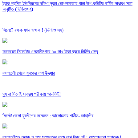
ট্রাক শ্রমিক ইউনিয়নের দক্ষিণ সুরমা মোগলাবাজার থানা উপ-কমিটির বার্ষিক সাধারণ সভা
অনুষ্টিত (ভিডিওসহ)
সিলেটে রক্ষক যখন ভক্ষক ! (ভিডিও সহ)
অকেজো সিলেটের ওসমানীনগরে ৭০ লাখ টাকা ব্যয়ে নির্মিত সেতু
কদমতলী থেকে যুবকের লাশ উদ্ধার
ঘুষ না দিলেই স্বাস্থ্য পরীক্ষায় আনফিট!
সিলেট জেলা যুবলীগের সম্মেলন : আলোচনায় শামীম- জাহাঙ্গীর
কদমতলীতে ওয়াজ ও মহা সম্মেলনের নামে লাখ টাকা লুট : আয়োজকরা পলাতক !