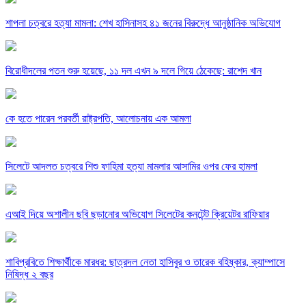
শাপলা চত্বরে হত্যা মামলা: শেখ হাসিনাসহ ৪১ জনের বিরুদ্ধে আনুষ্ঠানিক অভিযোগ
বিরোধীদলের পতন শুরু হয়েছে, ১১ দল এখন ৯ দলে গিয়ে ঠেকেছে: রাশেদ খান
কে হতে পারেন পরবর্তী রাষ্ট্রপতি, আলোচনায় এক আমলা
সিলেটে আদলত চত্বরে শিশু ফাহিমা হত্যা মামলার আসামির ওপর ফের হামলা
এআই দিয়ে অশালীন ছবি ছড়ানোর অভিযোগ সিলেটের কনটেন্ট ক্রিয়েটর রাফিয়ার
শাবিপ্রবিতে শিক্ষার্থীকে মারধর: ছাত্রদল নেতা হাসিবুর ও তারেক বহিষ্কার, ক্যাম্পাসে
নিষিদ্ধ ২ বছর