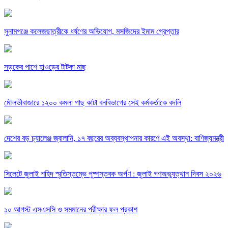
সুনামগঞ্জে কলেজছাত্রীকে ধর্ষণের অভিযোগ, মসজিদের ইমাম গ্রেপ্তার
সড়কের পাশে হাওড়ের টাটকা মাছ
মৌলভীবাজারে ১২০০ কমলা গাছ কাটা বনবিভাগের সেই কর্মকর্তাকে বদলি
দেশের বড় চ্যালেঞ্জ জ্বালানি, ১৭ বছরের অব্যবস্থাপনার কারণে এই অবস্থা: বাণিজ্যমন্ত্রী
সিলেটে জুলাই শহিদ স্মৃতিস্তম্ভে পুষ্পস্তবক অর্পণ : জুলাই গণঅভ্যুত্থান দিবস ২০২৬
১০ আগস্ট এসএসসি ও সমমানের পরীক্ষার ফল প্রকাশ