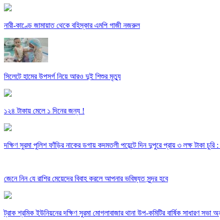
নারী-কাণ্ডে জামায়াত থেকে বহিস্কার এমপি গাজী নজরুল
সিলেটে হামের উপসর্গ নিয়ে আরও দুই শিশুর মৃত্যু
১২৪ টাকায় মেলে ১ দিনের জন্য !
দক্ষিণ সুরমা পুলিশ ফাঁড়ির নাকের ডগায় কদমতলী পয়েন্টে দিন দুপুরে প্রায় ৩ লক্ষ টাকা চুর
জেনে নিন যে রাশির মেয়েদের বিবাহ করলে আপনার ভবিষ্যত সুন্দর হবে
ট্রাক শ্রমিক ইউনিয়নের দক্ষিণ সুরমা মোগলাবাজার থানা উপ-কমিটির বার্ষিক সাধারণ সভা অন