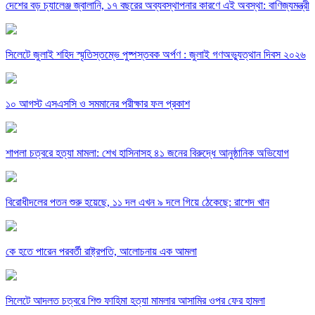
দেশের বড় চ্যালেঞ্জ জ্বালানি, ১৭ বছরের অব্যবস্থাপনার কারণে এই অবস্থা: বাণিজ্যমন্ত্রী
সিলেটে জুলাই শহিদ স্মৃতিস্তম্ভে পুষ্পস্তবক অর্পণ : জুলাই গণঅভ্যুত্থান দিবস ২০২৬
১০ আগস্ট এসএসসি ও সমমানের পরীক্ষার ফল প্রকাশ
শাপলা চত্বরে হত্যা মামলা: শেখ হাসিনাসহ ৪১ জনের বিরুদ্ধে আনুষ্ঠানিক অভিযোগ
বিরোধীদলের পতন শুরু হয়েছে, ১১ দল এখন ৯ দলে গিয়ে ঠেকেছে: রাশেদ খান
কে হতে পারেন পরবর্তী রাষ্ট্রপতি, আলোচনায় এক আমলা
সিলেটে আদলত চত্বরে শিশু ফাহিমা হত্যা মামলার আসামির ওপর ফের হামলা