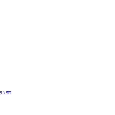
দ্ধ ২ বছর