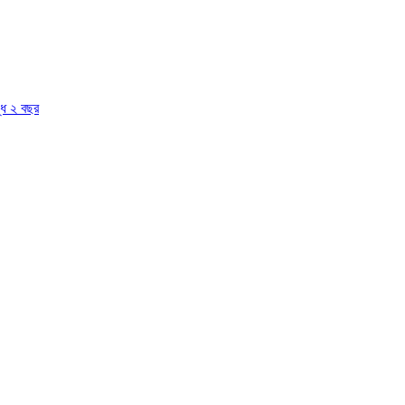
দ্ধ ২ বছর