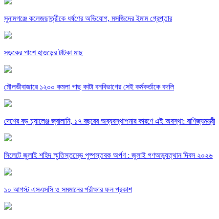
সুনামগঞ্জে কলেজছাত্রীকে ধর্ষণের অভিযোগ, মসজিদের ইমাম গ্রেপ্তার
সড়কের পাশে হাওড়ের টাটকা মাছ
মৌলভীবাজারে ১২০০ কমলা গাছ কাটা বনবিভাগের সেই কর্মকর্তাকে বদলি
দেশের বড় চ্যালেঞ্জ জ্বালানি, ১৭ বছরের অব্যবস্থাপনার কারণে এই অবস্থা: বাণিজ্যমন্ত্রী
সিলেটে জুলাই শহিদ স্মৃতিস্তম্ভে পুষ্পস্তবক অর্পণ : জুলাই গণঅভ্যুত্থান দিবস ২০২৬
১০ আগস্ট এসএসসি ও সমমানের পরীক্ষার ফল প্রকাশ