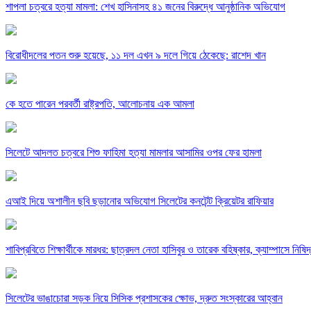
শাপলা চত্বরে হত্যা মামলা: শেখ হাসিনাসহ ৪১ জনের বিরুদ্ধে আনুষ্ঠানিক অভিযোগ
বিরোধীদলের পতন শুরু হয়েছে, ১১ দল এখন ৯ দলে গিয়ে ঠেকেছে: রাশেদ খান
কে হতে পারেন পরবর্তী রাষ্ট্রপতি, আলোচনায় এক আমলা
সিলেটে আদলত চত্বরে শিশু ফাহিমা হত্যা মামলার আসামির ওপর ফের হামলা
এআই দিয়ে অশালীন ছবি ছড়ানোর অভিযোগ সিলেটের কনটেন্ট ক্রিয়েটর রাফিয়ার
শাবিপ্রবিতে শিক্ষার্থীকে মারধর: ছাত্রদল নেতা হাসিবুর ও তারেক বহিষ্কার, ক্যাম্পাসে নিষি
সিলেটের ভাঙাচোরা সড়ক নিয়ে সিসিক প্রশাসকের ক্ষোভ, দ্রুত সংস্কারের আহ্বান