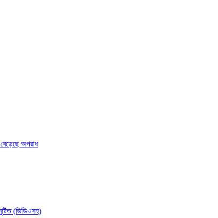
ি : বেড়েছে অপরাধ
ুষ্টিত (ভিডিওসহ)