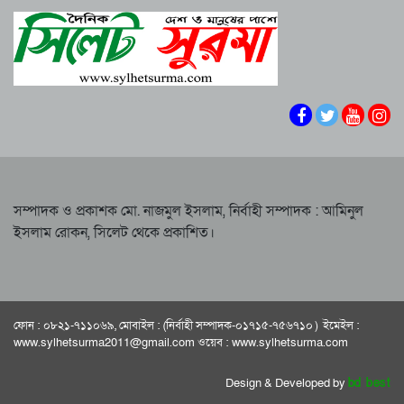
শাপলা চত্বরে হত্যা মামলা: শেখ হাসিনাসহ ৪১ জনের
নারী-কাণ্ডে জামায়াত থেকে বহিস্কার এমপি গাজী
বিরুদ্ধে আনুষ্ঠানিক অভিযোগ
নজরুল
বিরোধীদলের পতন শুরু হয়েছে, ১১ দল এখন ৯ দলে
সিলেটে হামের উপসর্গ নিয়ে আরও দুই শিশুর মৃত্যু
গিয়ে ঠেকেছে: রাশেদ খান
কে হতে পারেন পরবর্তী রাষ্ট্রপতি, আলোচনায় এক
আমলা
সিলেটে আদলত চত্বরে শিশু ফাহিমা হত্যা মামলার
আসামির ওপর ফের হামলা
সম্পাদক ও প্রকাশক মো. নাজমুল ইসলাম, নির্বাহী সম্পাদক : আমিনুল
ইসলাম রোকন, সিলেট থেকে প্রকাশিত।
এআই দিয়ে অশালীন ছবি ছড়ানোর অভিযোগ
সিলেটের কনটেন্ট ক্রিয়েটর রাফিয়ার
শাবিপ্রবিতে শিক্ষার্থীকে মারধর: ছাত্রদল নেতা হাসিবুর
ও তারেক বহিষ্কার, ক্যাম্পাসে নিষিদ্ধ ২ বছর
ফোন : ০৮২১-৭১১০৬৯, মোবাইল : (নির্বাহী সম্পাদক-০১৭১৫-৭৫৬৭১০ ) ইমেইল :
সিলেটের ভাঙাচোরা সড়ক নিয়ে সিসিক প্রশাসকের
www.sylhetsurma2011@gmail.com ওয়েব : www.sylhetsurma.com
ক্ষোভ, দ্রুত সংস্কারের আহ্বান
Design & Developed by
bd best
নারী-কাণ্ডে জামায়াত থেকে বহিস্কার এমপি গাজী