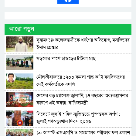
আরো পড়ুন
সুনামগঞ্জে কলেজছাত্রীকে ধর্ষণের অভিযোগ, মসজিদের
ইমাম গ্রেপ্তার
সড়কের পাশে হাওড়ের টাটকা মাছ
মৌলভীবাজারে ১২০০ কমলা গাছ কাটা বনবিভাগের
সেই কর্মকর্তাকে বদলি
দেশের বড় চ্যালেঞ্জ জ্বালানি, ১৭ বছরের অব্যবস্থাপনার
কারণে এই অবস্থা: বাণিজ্যমন্ত্রী
সিলেটে জুলাই শহিদ স্মৃতিস্তম্ভে পুষ্পস্তবক অর্পণ :
জুলাই গণঅভ্যুত্থান দিবস ২০২৬
১০ আগস্ট এসএসসি ও সমমানের পরীক্ষার ফল প্রকাশ