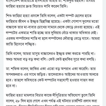
বাংলাদেশ জামায়াতে ইসলামীর আমীর ডা. শফিকুর রহমান। এসময়
ফাহিমা হত্যার দ্রুত বিচারও দাবি করেন তিনি।
শিশু ফাহিমা হত্যা প্রসঙ্গে তিনি বলেন, একটা লম্পট ছেলের হাতে
ফাহিমার জীবন ও ইজ্জ্বত ছিন্নভিন্ন হয়েছে। একটা গোলাপ ফুলের মতো
বাচ্চাকে তার মা-বাবার চোখের সামনে থেকে কেড়ে নেওয়া হয়েছে। এই
লম্পটের একমাত্র শাস্তি হচ্ছে তার দুনিয়ায় বেঁচে থাকার অধিকার নেই।
এরকম লম্পটদের শাস্তি না হলে লম্পটদের দৌরাত্ম বেড়ে যাবে। আমরা
জাতি হিসেবে লজ্জ্বিত।
তিনি বলেন, আমরা মাসুম বাচ্চাদেরও ইজ্জ্বত রক্ষা করতে পারছি না।
অথচ আমরা বড় বড় কথা বলি। কেউ কেউ হুমকির সুরে কথা বলছি।
ডা. শফিক বলেন, জাকির একা এতো বড় অপরাধ একা করেনি। তার
অপনজনরাও এর সাথে জড়িত। তাদেরকেও আইনের আওতায় আনতে
হবে। তাহলে ভবিষ্যতে কেউ লম্পটের সহযোগী হওয়ার সাহস করা
হবে না।
ফাহিমা হত্যা মামলার বিচার কাজে র্দীসূত্রিতার অভিযোগ তুলে তিনি
বলেন, ২৮ দিন হয়ে গেলে এখন পর্যন্ত এই ঘটনার চার্জশিট প্রদান করা