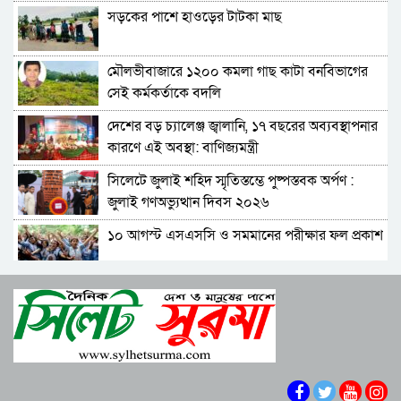
সড়কের পাশে হাওড়ের টাটকা মাছ
কে হতে পারেন পরবর্তী রাষ্ট্রপতি, আলোচনায় এক
আমলা
মৌলভীবাজারে ১২০০ কমলা গাছ কাটা বনবিভাগের
সিলেটে আদলত চত্বরে শিশু ফাহিমা হত্যা মামলার
সেই কর্মকর্তাকে বদলি
আসামির ওপর ফের হামলা
দেশের বড় চ্যালেঞ্জ জ্বালানি, ১৭ বছরের অব্যবস্থাপনার
এআই দিয়ে অশালীন ছবি ছড়ানোর অভিযোগ
কারণে এই অবস্থা: বাণিজ্যমন্ত্রী
সিলেটের কনটেন্ট ক্রিয়েটর রাফিয়ার
সিলেটে জুলাই শহিদ স্মৃতিস্তম্ভে পুষ্পস্তবক অর্পণ :
শাবিপ্রবিতে শিক্ষার্থীকে মারধর: ছাত্রদল নেতা হাসিবুর
জুলাই গণঅভ্যুত্থান দিবস ২০২৬
ও তারেক বহিষ্কার, ক্যাম্পাসে নিষিদ্ধ ২ বছর
১০ আগস্ট এসএসসি ও সমমানের পরীক্ষার ফল প্রকাশ
সিলেটের ভাঙাচোরা সড়ক নিয়ে সিসিক প্রশাসকের
ক্ষোভ, দ্রুত সংস্কারের আহ্বান
শাপলা চত্বরে হত্যা মামলা: শেখ হাসিনাসহ ৪১ জনের
নারী-কাণ্ডে জামায়াত থেকে বহিস্কার এমপি গাজী
বিরুদ্ধে আনুষ্ঠানিক অভিযোগ
নজরুল
বিরোধীদলের পতন শুরু হয়েছে, ১১ দল এখন ৯ দলে
সিলেটে হামের উপসর্গ নিয়ে আরও দুই শিশুর মৃত্যু
গিয়ে ঠেকেছে: রাশেদ খান
কে হতে পারেন পরবর্তী রাষ্ট্রপতি, আলোচনায় এক