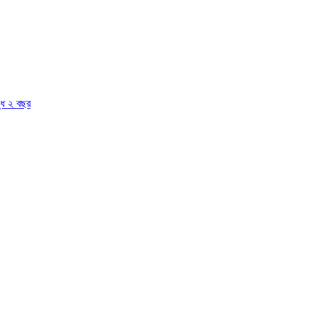
দ্ধ ২ বছর