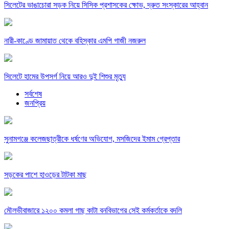
সিলেটের ভাঙাচোরা সড়ক নিয়ে সিসিক প্রশাসকের ক্ষোভ, দ্রুত সংস্কারের আহ্বান
নারী-কাণ্ডে জামায়াত থেকে বহিস্কার এমপি গাজী নজরুল
সিলেটে হামের উপসর্গ নিয়ে আরও দুই শিশুর মৃত্যু
সর্বশেষ
জনপ্রিয়
সুনামগঞ্জে কলেজছাত্রীকে ধর্ষণের অভিযোগ, মসজিদের ইমাম গ্রেপ্তার
সড়কের পাশে হাওড়ের টাটকা মাছ
মৌলভীবাজারে ১২০০ কমলা গাছ কাটা বনবিভাগের সেই কর্মকর্তাকে বদলি