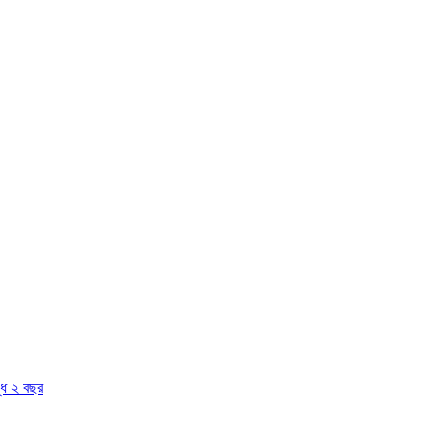
দ্ধ ২ বছর