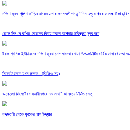
দক্ষিণ সুরমা পুলিশ ফাঁড়ির নাকের ডগায় কদমতলী পয়েন্টে দিন দুপুরে প্রায় ৩ লক্ষ টাকা চুর
জেনে নিন যে রাশির মেয়েদের বিবাহ করলে আপনার ভবিষ্যত সুন্দর হবে
ট্রাক শ্রমিক ইউনিয়নের দক্ষিণ সুরমা মোগলাবাজার থানা উপ-কমিটির বার্ষিক সাধারণ সভা অন
সিলেটে রক্ষক যখন ভক্ষক ! (ভিডিও সহ)
অকেজো সিলেটের ওসমানীনগরে ৭০ লাখ টাকা ব্যয়ে নির্মিত সেতু
কদমতলী থেকে যুবকের লাশ উদ্ধার