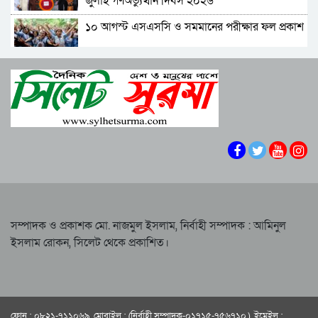
জুলাই গণঅভ্যুত্থান দিবস ২০২৬
ও তারেক বহিষ্কার, ক্যাম্পাসে নিষিদ্ধ ২ বছর
১০ আগস্ট এসএসসি ও সমমানের পরীক্ষার ফল প্রকাশ
সিলেটের ভাঙাচোরা সড়ক নিয়ে সিসিক প্রশাসকের
ক্ষোভ, দ্রুত সংস্কারের আহ্বান
শাপলা চত্বরে হত্যা মামলা: শেখ হাসিনাসহ ৪১ জনের
নারী-কাণ্ডে জামায়াত থেকে বহিস্কার এমপি গাজী
বিরুদ্ধে আনুষ্ঠানিক অভিযোগ
নজরুল
বিরোধীদলের পতন শুরু হয়েছে, ১১ দল এখন ৯ দলে
সিলেটে হামের উপসর্গ নিয়ে আরও দুই শিশুর মৃত্যু
গিয়ে ঠেকেছে: রাশেদ খান
কে হতে পারেন পরবর্তী রাষ্ট্রপতি, আলোচনায় এক
আমলা
সিলেটে আদলত চত্বরে শিশু ফাহিমা হত্যা মামলার
আসামির ওপর ফের হামলা
সম্পাদক ও প্রকাশক মো. নাজমুল ইসলাম, নির্বাহী সম্পাদক : আমিনুল
ইসলাম রোকন, সিলেট থেকে প্রকাশিত।
এআই দিয়ে অশালীন ছবি ছড়ানোর অভিযোগ
সিলেটের কনটেন্ট ক্রিয়েটর রাফিয়ার
শাবিপ্রবিতে শিক্ষার্থীকে মারধর: ছাত্রদল নেতা হাসিবুর
ও তারেক বহিষ্কার, ক্যাম্পাসে নিষিদ্ধ ২ বছর
ফোন : ০৮২১-৭১১০৬৯, মোবাইল : (নির্বাহী সম্পাদক-০১৭১৫-৭৫৬৭১০ ) ইমেইল :