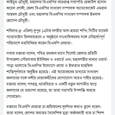
কাইয়ুম চৌধুরী, মহানগর বিএনপির ভারপ্রাপ্ত সভাপতি রেজাউল হাসান
কয়েস লোদী, জেলা বিএনপির সাধারণ সম্পাদক অ্যাডভোকেট এমরান
আহমদ চৌধুরী এবং মহানগর বিএনপির সাধারণ সম্পাদক ইমদাদ
হোসেন চৌধুরী।
শনিবার (৫ এপ্রিল) দুপুর ১২টায় নগরীর আল-হামরা শপিং সিটির বাফেট
প্যারাডাইস মিলনায়তনে এ অনুষ্ঠানে সাংবাদিকদের সঙ্গে সৌহার্দ্যপূর্ণ
পরিবেশে মতবিনিময় করেন বিএনপি নেতারা।
সভায় বক্তারা বলেন, পবিত্র রমজান মাসে সিলেট জেলার প্রতিটি
উপজেলা-পৌরসভায় ইউনিয়ন ও ওয়ার্ডে এবং মহানগরীর থানার ওয়ার্ড-
পাড়া গুলোতে বিএনপির উদ্যোগে দোয়া ও ইফতার মাহফিল
শান্তিপূর্ণভাবে অনুষ্ঠিত হয়েছে। এই আয়োজনের মাধ্যমে সাধারণ
জনগণের সঙ্গে দলীয় নেতাকর্মীদের যোগাযোগ আরও গভীর হয়েছে।
বক্তারা বলেন, গণতন্ত্র, ন্যায়বিচার ও একটি নতুন আগামীর স্বপ্নে
জনগণের যে প্রত্যাশা রয়েছে, তা তারা সরাসরি উপলব্ধি করতে
পেরেছেন।
বক্তব্যে বিএনপি নেতারা চা-শ্রমিকদের দুর্দশার কথাও তুলে ধরেন।
তারা বলেন, দেশের অন্যতম বৈদেশিক মুদ্রা অর্জনকারী খাত চা শিল্প