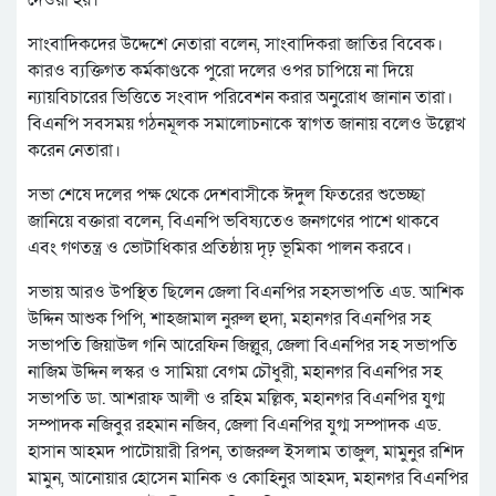
সাংবাদিকদের উদ্দেশে নেতারা বলেন, সাংবাদিকরা জাতির বিবেক।
কারও ব্যক্তিগত কর্মকাণ্ডকে পুরো দলের ওপর চাপিয়ে না দিয়ে
ন্যায়বিচারের ভিত্তিতে সংবাদ পরিবেশন করার অনুরোধ জানান তারা।
বিএনপি সবসময় গঠনমূলক সমালোচনাকে স্বাগত জানায় বলেও উল্লেখ
করেন নেতারা।
সভা শেষে দলের পক্ষ থেকে দেশবাসীকে ঈদুল ফিতরের শুভেচ্ছা
জানিয়ে বক্তারা বলেন, বিএনপি ভবিষ্যতেও জনগণের পাশে থাকবে
এবং গণতন্ত্র ও ভোটাধিকার প্রতিষ্ঠায় দৃঢ় ভূমিকা পালন করবে।
সভায় আরও উপস্থিত ছিলেন জেলা বিএনপির সহসভাপতি এড. আশিক
উদ্দিন আশুক পিপি, শাহজামাল নুরুল হুদা, মহানগর বিএনপির সহ
সভাপতি জিয়াউল গনি আরেফিন জিল্লুর, জেলা বিএনপির সহ সভাপতি
নাজিম উদ্দিন লস্কর ও সামিয়া বেগম চৌধুরী, মহানগর বিএনপির সহ
সভাপতি ডা. আশরাফ আলী ও রহিম মল্লিক, মহানগর বিএনপির যুগ্ম
সম্পাদক নজিবুর রহমান নজিব, জেলা বিএনপির যুগ্ম সম্পাদক এড.
হাসান আহমদ পাটোয়ারী রিপন, তাজরুল ইসলাম তাজুল, মামুনুর রশিদ
মামুন, আনোয়ার হোসেন মানিক ও কোহিনুর আহমদ, মহানগর বিএনপির