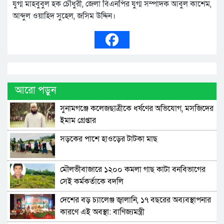
যুগ্ম মাহবুবুল হক চৌধুরী, জেলা বিএনপির যুগ্ম সম্পাদক আবুল কাশেম,
আব্দুল ওয়াহিদ সুহেল, জসিম উদ্দিন।
আরো পড়ুন
সুনামগঞ্জে কলেজছাত্রীকে ধর্ষণের অভিযোগ, মসজিদের
ইমাম গ্রেপ্তার
সড়কের পাশে হাওড়ের টাটকা মাছ
মৌলভীবাজারে ১২০০ কমলা গাছ কাটা বনবিভাগের
সেই কর্মকর্তাকে বদলি
দেশের বড় চ্যালেঞ্জ জ্বালানি, ১৭ বছরের অব্যবস্থাপনার
কারণে এই অবস্থা: বাণিজ্যমন্ত্রী