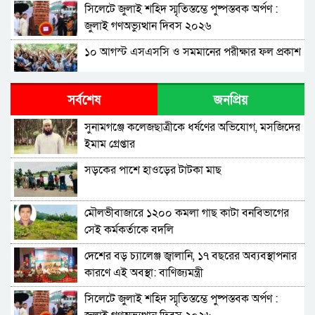
সিলেটে জুলাই শহিদ স্মৃতিস্তম্ভে পুষ্পস্তবক অর্পণ :
জুলাই গণঅভ্যুত্থান দিবস ২০২৬
১০ আগস্ট এসএসসি ও সমমানের পরীক্ষার ফল প্রকাশ
শাপলা চত্বরে হত্যা মামলা: শেখ হাসিনাসহ ৪১ জনের
সর্বশেষ
জনপ্রিয়
বিরুদ্ধে আনুষ্ঠানিক অভিযোগ
সুনামগঞ্জে কলেজছাত্রীকে ধর্ষণের অভিযোগ, মসজিদের
বিরোধীদলের পতন শুরু হয়েছে, ১১ দল এখন ৯ দলে
ইমাম গ্রেপ্তার
গিয়ে ঠেকেছে: রাশেদ খান
সড়কের পাশে হাওড়ের টাটকা মাছ
কে হতে পারেন পরবর্তী রাষ্ট্রপতি, আলোচনায় এক
আমলা
মৌলভীবাজারে ১২০০ কমলা গাছ কাটা বনবিভাগের
সিলেটে আদলত চত্বরে শিশু ফাহিমা হত্যা মামলার
সেই কর্মকর্তাকে বদলি
আসামির ওপর ফের হামলা
দেশের বড় চ্যালেঞ্জ জ্বালানি, ১৭ বছরের অব্যবস্থাপনার
এআই দিয়ে অশালীন ছবি ছড়ানোর অভিযোগ
কারণে এই অবস্থা: বাণিজ্যমন্ত্রী
সিলেটের কনটেন্ট ক্রিয়েটর রাফিয়ার
সিলেটে জুলাই শহিদ স্মৃতিস্তম্ভে পুষ্পস্তবক অর্পণ :
শাবিপ্রবিতে শিক্ষার্থীকে মারধর: ছাত্রদল নেতা হাসিবুর