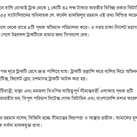
 বালি বোঝাই ট্রাক থেকে ১ কোটি ৩২ লক্ষ টাকার ভারতীয় বিভিন্ন প্রকার ভিটাম
 ৫৫ ব্যাটালিয়নের অধিনায়ক লে. কর্নেল তানজিলুর রহমান এই তথ্য নিশ্চিত করে
 বিকেলে থেকে রাতে ৪টি পৃথক অভিযান পরিচালনা করে। এ সময় ঢাকা-সিলেট মহ
পেলে টহলদল ট্রাকটিকে থামার জন্য সিগন্যাল দেয়।
 দূরে ট্রাকটি রেখে দ্রুত পালিয়ে যায়। ট্রাকটি তল্লাশি করে বালির নিচে অভিন
টিক্স, জিলেট ব্লেড, চশমাসহ ট্রাকটি আটক করা হয়।
টিবাড়ী, বাল্লা এবং মনতলা বিওপির দায়িত্বপূর্ণ সীমান্তবর্তী এলাকায় পৃথক ৩টি
রতীয় মদ, বিপুল পরিমাণ বিটেক্স গোল্ড ভিটামিন এবং বাংলাদেশি মশার কয়ে
রহমান বলেন, বিজিবি হচ্ছে সীমান্তের নিরাপত্তা ও আস্থার প্রতীক। আমাদের মূল 
 সর্বদা মাদকমুক্ত রাখা।