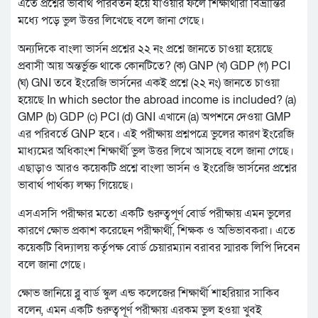
এতে প্রশ্নের ভাবার্থ পরিবর্তন হয়ে যাওয়ার ফলে শিক্ষার্থীরা বিভ্রান্তির
মধ্যে পড়ে ভুল উত্তর লিখেছে বলে জানা গেছে।
অন্যদিকে বাংলা ভার্সন প্রশ্নের ২২ নং প্রশ্নে জানতে চাওয়া হয়েছে
প্রবাসী আয় অন্তর্ভুক্ত থাকে কোনটিতে? (ক) GNP (খ) GDP (গ) PCI
(ঘ) GNI তবে ইংরেজি ভার্সনের একই প্রশ্নে (২২ নং) জানতে চাওয়া
হয়েছে In which sector the abroad income is included? (a)
GMP (b) GDP (c) PCI (d) GNI এখানে (a) অপশনে দেওয়া GMP
এর পরিবর্তে GNP হবে। এই পরীক্ষায় প্রশ্নপত্রে ভুলের কারণ ইংরেজি
মাধ্যমের অধিকাংশ শিক্ষার্থী ভুল উত্তর লিখে আসছে বলে জানা গেছে।
এছাড়াও আরও কয়েকটি প্রশ্নে বাংলা ভার্সন ও ইংরেজি ভার্সনের প্রশ্নের
ভাবার্থ পার্থক্য লক্ষ্য গিয়েছে।
এসএসসি পরীক্ষার মতো একটি গুরুত্বপূর্ণ বোর্ড পরীক্ষায় এমন ভুলের
কারণে ক্ষোভ প্রকাশ করেছেন পরীক্ষার্থী, শিক্ষক ও অভিভাবকরা। এতে
কয়েকটি বিদ্যালয় কর্তৃপক্ষ বোর্ড চেয়ারম্যান বরাবর স্মারক লিপি দিবেন
বলে জানা গেছে।
ক্ষোভ জানিয়ে ব্লু বার্ড স্কুল এন্ড কলেজের শিক্ষার্থী শাহরিয়ার সাকিব
বলেন, এমন একটি গুরুত্বপূর্ণ পরীক্ষায় এরকম ভুল হওয়া খুবই