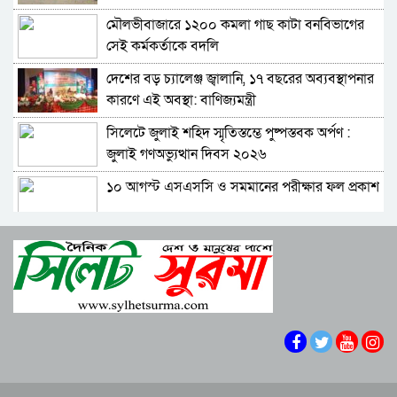
আমলা
মৌলভীবাজারে ১২০০ কমলা গাছ কাটা বনবিভাগের
সিলেটে আদলত চত্বরে শিশু ফাহিমা হত্যা মামলার
সেই কর্মকর্তাকে বদলি
আসামির ওপর ফের হামলা
দেশের বড় চ্যালেঞ্জ জ্বালানি, ১৭ বছরের অব্যবস্থাপনার
এআই দিয়ে অশালীন ছবি ছড়ানোর অভিযোগ
কারণে এই অবস্থা: বাণিজ্যমন্ত্রী
সিলেটের কনটেন্ট ক্রিয়েটর রাফিয়ার
সিলেটে জুলাই শহিদ স্মৃতিস্তম্ভে পুষ্পস্তবক অর্পণ :
শাবিপ্রবিতে শিক্ষার্থীকে মারধর: ছাত্রদল নেতা হাসিবুর
জুলাই গণঅভ্যুত্থান দিবস ২০২৬
ও তারেক বহিষ্কার, ক্যাম্পাসে নিষিদ্ধ ২ বছর
১০ আগস্ট এসএসসি ও সমমানের পরীক্ষার ফল প্রকাশ
সিলেটের ভাঙাচোরা সড়ক নিয়ে সিসিক প্রশাসকের
ক্ষোভ, দ্রুত সংস্কারের আহ্বান
শাপলা চত্বরে হত্যা মামলা: শেখ হাসিনাসহ ৪১ জনের
নারী-কাণ্ডে জামায়াত থেকে বহিস্কার এমপি গাজী
বিরুদ্ধে আনুষ্ঠানিক অভিযোগ
নজরুল
বিরোধীদলের পতন শুরু হয়েছে, ১১ দল এখন ৯ দলে
সিলেটে হামের উপসর্গ নিয়ে আরও দুই শিশুর মৃত্যু
গিয়ে ঠেকেছে: রাশেদ খান
কে হতে পারেন পরবর্তী রাষ্ট্রপতি, আলোচনায় এক
আমলা