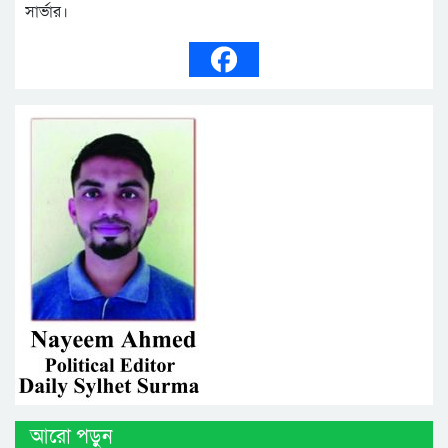
সার্ভার।
আরো পড়ুন