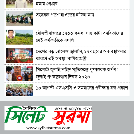
বিরোধীদলের পতন শুরু হয়েছে, ১১ দল এখন ৯ দলে
ইমাম গ্রেপ্তার
গিয়ে ঠেকেছে: রাশেদ খান
সড়কের পাশে হাওড়ের টাটকা মাছ
কে হতে পারেন পরবর্তী রাষ্ট্রপতি, আলোচনায় এক
আমলা
মৌলভীবাজারে ১২০০ কমলা গাছ কাটা বনবিভাগের
সিলেটে আদলত চত্বরে শিশু ফাহিমা হত্যা মামলার
সেই কর্মকর্তাকে বদলি
আসামির ওপর ফের হামলা
দেশের বড় চ্যালেঞ্জ জ্বালানি, ১৭ বছরের অব্যবস্থাপনার
এআই দিয়ে অশালীন ছবি ছড়ানোর অভিযোগ
কারণে এই অবস্থা: বাণিজ্যমন্ত্রী
সিলেটের কনটেন্ট ক্রিয়েটর রাফিয়ার
সিলেটে জুলাই শহিদ স্মৃতিস্তম্ভে পুষ্পস্তবক অর্পণ :
শাবিপ্রবিতে শিক্ষার্থীকে মারধর: ছাত্রদল নেতা হাসিবুর
জুলাই গণঅভ্যুত্থান দিবস ২০২৬
ও তারেক বহিষ্কার, ক্যাম্পাসে নিষিদ্ধ ২ বছর
১০ আগস্ট এসএসসি ও সমমানের পরীক্ষার ফল প্রকাশ
সিলেটের ভাঙাচোরা সড়ক নিয়ে সিসিক প্রশাসকের
ক্ষোভ, দ্রুত সংস্কারের আহ্বান
শাপলা চত্বরে হত্যা মামলা: শেখ হাসিনাসহ ৪১ জনের
নারী-কাণ্ডে জামায়াত থেকে বহিস্কার এমপি গাজী
বিরুদ্ধে আনুষ্ঠানিক অভিযোগ
নজরুল
বিরোধীদলের পতন শুরু হয়েছে, ১১ দল এখন ৯ দলে
সিলেটে হামের উপসর্গ নিয়ে আরও দুই শিশুর মৃত্যু
গিয়ে ঠেকেছে: রাশেদ খান