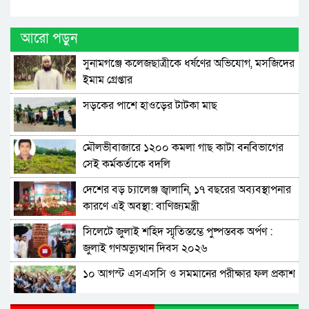
আরো পড়ুন
সুনামগঞ্জে কলেজছাত্রীকে ধর্ষণের অভিযোগ, মসজিদের
ইমাম গ্রেপ্তার
সড়কের পাশে হাওড়ের টাটকা মাছ
মৌলভীবাজারে ১২০০ কমলা গাছ কাটা বনবিভাগের
সেই কর্মকর্তাকে বদলি
দেশের বড় চ্যালেঞ্জ জ্বালানি, ১৭ বছরের অব্যবস্থাপনার
কারণে এই অবস্থা: বাণিজ্যমন্ত্রী
সিলেটে জুলাই শহিদ স্মৃতিস্তম্ভে পুষ্পস্তবক অর্পণ :
জুলাই গণঅভ্যুত্থান দিবস ২০২৬
১০ আগস্ট এসএসসি ও সমমানের পরীক্ষার ফল প্রকাশ