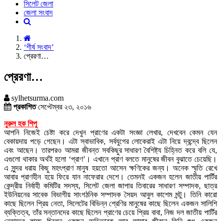
সিলেট জেলা
জেলা সংবাদ
‘শীর্ষ সংবাদ’
প্রেরণা…
প্রেরণা…
sylhetsurma.com
প্রকাশিত
সেপ্টেম্বর ২৩, ২০১৬
নুরুল হক শিপু
আপনি নিজেই চেষ্টা করে দেখুন প্রাণের একটা সংজ্ঞা লেখার, দেখবেন কেমন যেন
বেকায়দায় পড়ে গেছেন। এটা স্বাভাবিক, সর্বযুগের লোকেরাই এটা নিয়ে দ্বন্দ্বে ছিলেন
এবং আছেন। তারপরও আমরা জীবন্ত সবকিছুর সাধারণ বৈশিষ্ট্য চিহ্নিত করে বলি যে,
এগুলো থাকার অর্থই হলো ‘প্রাণ’। এখানে প্রাণ বলতে মানুষের জীবন বুঝাতে চেয়েছি।
এ সুন্দর ধরায় কিছু মহৎপ্রাণ মানুষ হয়তো আসেন ক্ষণিকের জন্য। অনেক স্মৃতি রেখে
আবার প্রাণহীন হয়ে ফিরে যান নাফেরার দেশে। তেমনই একজন হলেন জাতীয় পার্টির
কেন্দ্রীয় নির্বাহী কমিটির সদস্য, সিলেট জেলা জাপার তিবারের সাধারণ সম্পাদক, ছাত্র
ইউনিয়নের সাবেক বিভাগীয় সাংগঠনিক সম্পাদক সৈয়দ আবুল কাশেম মন্টু। তিনি কারো
কাছে ছিলেন প্রিয় নেতা, সিলেটের বিভিন্ন শ্রেণির মানুষের কাছে ছিলেন একজন সালিশি
ব্যক্তিত্ব, তাঁর সন্তানদের কাছে ছিলেন প্রাণের চেয়ে প্রিয় বাবা, নিজ দল জাতীয় পার্টির