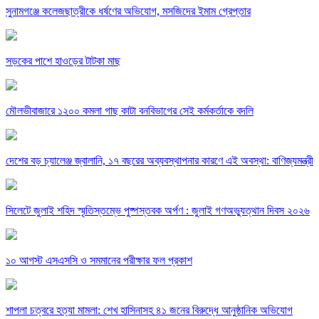
সুনামগঞ্জে কলেজছাত্রীকে ধর্ষণের অভিযোগ, মসজিদের ইমাম গ্রেপ্তার
সড়কের পাশে হাওড়ের টাটকা মাছ
মৌলভীবাজারে ১২০০ কমলা গাছ কাটা বনবিভাগের সেই কর্মকর্তাকে বদলি
দেশের বড় চ্যালেঞ্জ জ্বালানি, ১৭ বছরের অব্যবস্থাপনার কারণে এই অবস্থা: বাণিজ্যমন্ত্রী
সিলেটে জুলাই শহিদ স্মৃতিস্তম্ভে পুষ্পস্তবক অর্পণ : জুলাই গণঅভ্যুত্থান দিবস ২০২৬
১০ আগস্ট এসএসসি ও সমমানের পরীক্ষার ফল প্রকাশ
শাপলা চত্বরে হত্যা মামলা: শেখ হাসিনাসহ ৪১ জনের বিরুদ্ধে আনুষ্ঠানিক অভিযোগ