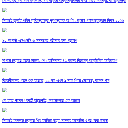
দেশের বড় চ্যালেঞ্জ জ্বালানি, ১৭ বছরের অব্যবস্থাপনার কারণে এই অবস্থা: বাণিজ্যমন্ত্রী
সিলেটে জুলাই শহিদ স্মৃতিস্তম্ভে পুষ্পস্তবক অর্পণ : জুলাই গণঅভ্যুত্থান দিবস ২০২৬
১০ আগস্ট এসএসসি ও সমমানের পরীক্ষার ফল প্রকাশ
শাপলা চত্বরে হত্যা মামলা: শেখ হাসিনাসহ ৪১ জনের বিরুদ্ধে আনুষ্ঠানিক অভিযোগ
বিরোধীদলের পতন শুরু হয়েছে, ১১ দল এখন ৯ দলে গিয়ে ঠেকেছে: রাশেদ খান
কে হতে পারেন পরবর্তী রাষ্ট্রপতি, আলোচনায় এক আমলা
সিলেটে আদলত চত্বরে শিশু ফাহিমা হত্যা মামলার আসামির ওপর ফের হামলা