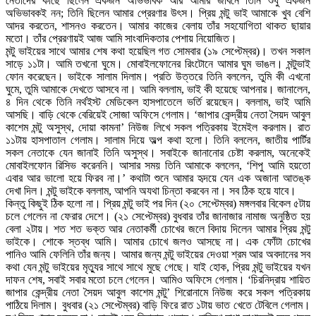
নেতাদের কাছে ছিলেন একজন অভিভাবক আর আমার জীবনে তিনি শুধু একজন
অভিভাবকই নন; তিনি ছিলেন আমার প্রেরণার উৎস। প্রিয় মন্টু ভাই আমাকে খুব বেশি
আদর করতেন, শাসনও করতেন। আমার কাজের বেলায় তাঁর সহযোগিতা থাকত ছায়ার
মতো। তাঁর প্রেরণায়ই আজ আমি সাংবাদিকতার পেশায় নিয়োজিত।
মন্টু ভাইয়ের সাথে আমার শেষ কথা হয়েছিল গত সোমবার (১৯ সেপ্টেম্বর)। তখন সকাল
সাড়ে ১১টা। আমি তখনো ঘুমে। মোবাইলফোনের রিংটোনে আমার ঘুম ভাঙল। মন্টুভাই
ফোন করেছেন। ভাইকে সালাম দিলাম। প্রতি উত্তরে তিনি বললেন, তুমি কী এখনো
ঘুমে, তুমি আমাকে দেখতে আসবে না। আমি বললাম, ভাই কী হয়েছে আপনার। জানালেন,
৪ দিন থেকে তিনি নর্থইস্ট মেডিকেল হাসপাতেলে ভর্তি রয়েছেন। বললাম, ভাই আমি
আসছি। বাড়ি থেকে বেরিয়েই সোজা অফিসে গেলাম। ‘জাপার কেন্দ্রীয় নেতা সৈয়দ আবুল
কাশেম মন্টু অসুস্থ, দোয়া কামনা’ নিউজ লিখে সকল পত্রিকায় ইমেইল করলাম। রাত
১১টায় হাসপাতাল গেলাম। সালাম দিয়ে অল্প কথা হলো। তিনি বললেন, জাতীয় পার্টির
সকল নেতাকে যেন জানাই তিনি অসুস্থ। সবাইকে জানানোর চেষ্টা করলাম, অনেকেই
মোবাইলফোন রিসিভ করেননি। আসার সময় তিনি আমাকে বললেন, ‘শিপু আমি হয়তো
এবার আর ভালো হয়ে ফিরব না।’ কথাটা শুনে আমার হৃদয়ে যেন এক অজানা আতঙ্ক
দেখা দিল। মন্টু ভাইকে বললাম, আপনি অযথা চিন্তা করবেন না। সব ঠিক হয়ে যাবে।
কিন্তু কিছুই ঠিক হলো না। প্রিয় মন্টু ভাই পর দিন (২০ সেপ্টেম্বর) মঙ্গলবার বিকেল ৫টায়
চলে গেলেন না ফেরার দেশে। (২১ সেপ্টেম্বর) বুধবার তাঁর জানাজার নামাজ অনুষ্ঠিত হয়
বেলা ২টায়। শত শত ভক্ত আর নেতাকর্মী চোখের জলে বিদায় দিলেন আমার প্রিয় মন্টু
ভাইকে। শোকে স্তব্ধ আমি। আমার চোখে জলও আসছে না। এক ফোঁটা চোখের
পানিও আমি ফেলিনি তাঁর জন্য। আমার জন্য মন্টু ভাইয়ের দেওয়া শ্রম আর অবদানের সব
কথা যেন মন্টু ভাইয়ের মৃত্যুর সাথে সাথে মুছে গেছে। যাই হোক, প্রিয় মন্টু ভাইয়ের যখন
দাফন শেষ, সবাই সবার মতো চলে গেলেন। আমিও অফিসে গেলাম। ‘চিরনিদ্রায় শায়িত
জাপার কেন্দ্রীয় নেতা সৈয়দ আবুল কাশেম মন্টু’ শিরোনামে নিউজ করে সকল পত্রিকায়
পাঠিয়ে দিলাম। বুধবার (২১ সেপ্টেম্বর) বাড়ি ফিরে রাত ১টায় ভাত খেতে টেবিলে গেলাম।