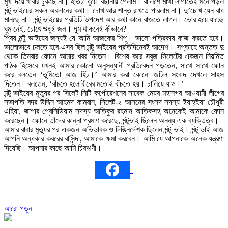
মুখ দিয়ে খাবার ঢুকছে না। হাতটা ধুয়ে বিছানায় গেলাম। বালিশে মাথা লাগাতেই মনে পড়ল
মন্টু ভাইয়ের সকল অবদানের কথা। চোখ আর শান্ত রাখতে পারলাম না। দু’চোখ যেন বাধ
মানছে না। মন্টু ভাইয়ের প্রতিটি উপদেশ আর কথা কানে বাজতে লাগল। ভোর হয়ে যাচ্ছে
ঘুম নেই, চোখে শুধুই জল। ঘুম থাকবেই কীভাবে?
প্রিয় মন্টু ভাইয়ের জন্যই যে আমি আজকের শিপু। ভালো পত্রিকায় কাজ করতে হবে।
ভালোভাবে চলতে হবে-এসব ছিল মন্টু ভাইয়ের প্রতিদিনেরই আদেশ। সপ্তাহে অন্তত দু
থেকে তিনবার ফোনে আমার খবর নিতেন। বিশেষ করে সবুজ সিলেটের একজন নিয়মিত
পাঠক হিসেবে যখনই আমার কোনো অনুসন্ধানী প্রতিবেদন পড়তেন, সাথে সাথে ফোন
করে বলতেন ‘তুমিতো আজ হিট।’ আমার করা কোনো জটিল সংবাদ দেখলে সাহস
দিতেন। বলতেন, ‘বাঁচতে হলে বীরের মতোই বাঁচতে হয়। চালিয়ে যাও।’
মন্টু ভাইয়ের মৃত্যুর পর সিলেট সিটি কর্পোরেশনের সাবেক মেয়র মহানগর আওয়ামী লীগের
সভাপতি বদর উদ্দিন আহমদ কামরান, সিলেট-২ আসনের সংসদ সদস্য ইয়াহ্ইয়া চৌধুরী
এহিয়া, জাপার প্রেসিডিয়াম সদস্য আতিকুর রহমান আতিকসহ অনেকেই আমাকে ফোন
করেছেন। ফোনে তাঁদের কান্না প্রমাণ করেছে, মন্টুভাই ছিলেন অনন্য এক ব্যক্তিত্ব।
আমার বাবার মৃত্যুর পর একজন অভিভাবক ও দিঙ্নির্দেশক ছিলেন মন্টু ভাই। মন্টু ভাই আজ
আপনি অন্ধকার কবরের বাসিন্দা, আমাকে ক্ষমা করবেন। আমি যে আপনাকে অনেক যন্ত্রণা
দিয়েছি। আপনার কাছে আমি চিরঋণী।
আরো পড়ুন