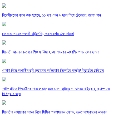
বিরোধীদলের পতন শুরু হয়েছে, ১১ দল এখন ৯ দলে গিয়ে ঠেকেছে: রাশেদ খান
কে হতে পারেন পরবর্তী রাষ্ট্রপতি, আলোচনায় এক আমলা
সিলেটে আদলত চত্বরে শিশু ফাহিমা হত্যা মামলার আসামির ওপর ফের হামলা
এআই দিয়ে অশালীন ছবি ছড়ানোর অভিযোগ সিলেটের কনটেন্ট ক্রিয়েটর রাফিয়ার
শাবিপ্রবিতে শিক্ষার্থীকে মারধর: ছাত্রদল নেতা হাসিবুর ও তারেক বহিষ্কার, ক্যাম্পাসে
নিষিদ্ধ ২ বছর
সিলেটের ভাঙাচোরা সড়ক নিয়ে সিসিক প্রশাসকের ক্ষোভ, দ্রুত সংস্কারের আহ্বান