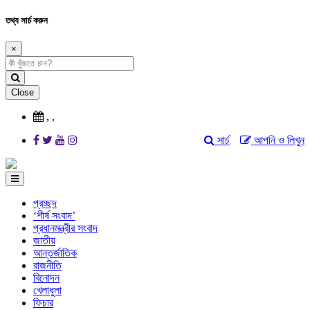
তথ্য সার্চ করুন
×
Close
,
,
সার্চ
আপনি ও লিখুন
প্রচ্ছদ
‘শীর্ষ সংবাদ’
প্রধানমন্ত্রীর সংবাদ
জাতীয়
আন্তর্জাতিক
রাজনীতি
বিনোদন
খেলাধুলা
ফিচার