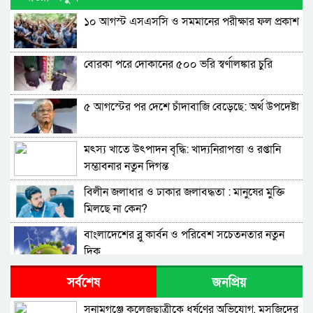
১০ আগস্ট এসএসসি ও সমমানের পরীক্ষার ফল প্রকাশ
বোরকা পরে দোকানের ৫০০ ভরি স্বর্ণালঙ্কার চুরি
৫ আগস্টের পর দেশে চাঁদাবাজি বেড়েছে: অর্থ উপদেষ্টা
মৎস্য খাতে উৎপাদন বৃদ্ধি: খাদ্যনিরাপত্তা ও রপ্তানি
সম্ভাবনার নতুন দিগন্ত
বিলীন জলাধার ও ঢাকার জলাবদ্ধতা : মানুষের মুক্তি
মিলছে না কেন?
বাংলাদেশের ব্লু কার্বন ও পরিবেশ সচেতনতার নতুন
দিক
রাশিয়া-ইউক্রেন যুদ্ধ বন্ধে চুক্তি না হলেও অগ্রগতি
সর্বশেষ
জনপ্রিয়
হয়েছে : গাজীউল হাসান খান
সুনামগঞ্জে কলেজছাত্রীকে ধর্ষণের অভিযোগ, মসজিদের