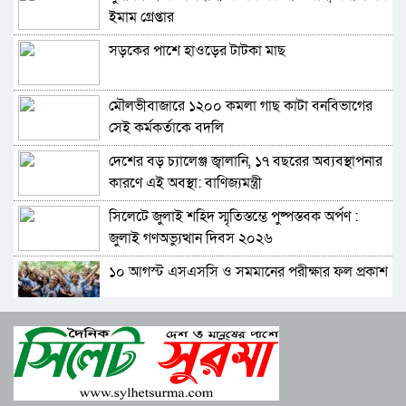
ময়লার ভাগাড় অপসারণের দাবিতে শিক্ষার্থীদের
ইমাম গ্রেপ্তার
মানববন্ধন
সড়কের পাশে হাওড়ের টাটকা মাছ
দিনব্যাপী বর্নাঢ্য আয়োজনে গোয়াইনঘাট প্রেসক্লাবের
আনন্দ ভ্রমণ
মৌলভীবাজারে ১২০০ কমলা গাছ কাটা বনবিভাগের
রাজধানীর গোপীবাগে ট্রেনে আগুন, নিহত বেড়ে ৫
সেই কর্মকর্তাকে বদলি
দেশের বড় চ্যালেঞ্জ জ্বালানি, ১৭ বছরের অব্যবস্থাপনার
নির্বাচনকে কেন্দ্র করে নাশকতার কোন আশঙ্কা নেই :
কারণে এই অবস্থা: বাণিজ্যমন্ত্রী
আইজিপি
সিলেটে জুলাই শহিদ স্মৃতিস্তম্ভে পুষ্পস্তবক অর্পণ :
কেমন হওয়া উচিত জাতীয় নির্বাচনের ইশতেহার : ড.
জুলাই গণঅভ্যুত্থান দিবস ২০২৬
মো. সফিকুল ইসলাম
১০ আগস্ট এসএসসি ও সমমানের পরীক্ষার ফল প্রকাশ
তুরস্কে পৌঁছেছে বাংলাদেশের উদ্ধারকারী দল
শাপলা চত্বরে হত্যা মামলা: শেখ হাসিনাসহ ৪১ জনের
মুক্তিযুদ্ধে আওয়ামী লীগের গৌরবময় নেতৃত্ব ও
বিরুদ্ধে আনুষ্ঠানিক অভিযোগ
জামায়াতের দেশবিরোধী ষড়যন্ত্র : মো: সহিদুল ইসলাম
বিরোধীদলের পতন শুরু হয়েছে, ১১ দল এখন ৯ দলে
দৈনিক যুগভেরীর ভারপ্রাপ্ত সম্পাদক অপূর্ব শর্মা
গিয়ে ঠেকেছে: রাশেদ খান