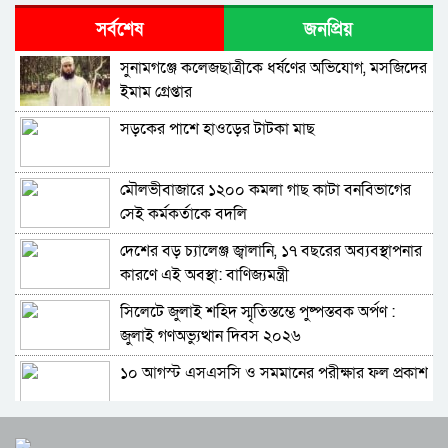
শাপলা চত্বরে হত্যা মামলা: শেখ হাসিনাসহ ৪১ জনের
সর্বশেষ
জনপ্রিয়
বিরুদ্ধে আনুষ্ঠানিক অভিযোগ
সুনামগঞ্জে কলেজছাত্রীকে ধর্ষণের অভিযোগ, মসজিদের
বিরোধীদলের পতন শুরু হয়েছে, ১১ দল এখন ৯ দলে
ইমাম গ্রেপ্তার
গিয়ে ঠেকেছে: রাশেদ খান
সড়কের পাশে হাওড়ের টাটকা মাছ
কে হতে পারেন পরবর্তী রাষ্ট্রপতি, আলোচনায় এক
আমলা
মৌলভীবাজারে ১২০০ কমলা গাছ কাটা বনবিভাগের
সিলেটে আদলত চত্বরে শিশু ফাহিমা হত্যা মামলার
সেই কর্মকর্তাকে বদলি
আসামির ওপর ফের হামলা
দেশের বড় চ্যালেঞ্জ জ্বালানি, ১৭ বছরের অব্যবস্থাপনার
এআই দিয়ে অশালীন ছবি ছড়ানোর অভিযোগ
কারণে এই অবস্থা: বাণিজ্যমন্ত্রী
সিলেটের কনটেন্ট ক্রিয়েটর রাফিয়ার
সিলেটে জুলাই শহিদ স্মৃতিস্তম্ভে পুষ্পস্তবক অর্পণ :
শাবিপ্রবিতে শিক্ষার্থীকে মারধর: ছাত্রদল নেতা হাসিবুর
জুলাই গণঅভ্যুত্থান দিবস ২০২৬
ও তারেক বহিষ্কার, ক্যাম্পাসে নিষিদ্ধ ২ বছর
১০ আগস্ট এসএসসি ও সমমানের পরীক্ষার ফল প্রকাশ
সিলেটের ভাঙাচোরা সড়ক নিয়ে সিসিক প্রশাসকের
ক্ষোভ, দ্রুত সংস্কারের আহ্বান
শাপলা চত্বরে হত্যা মামলা: শেখ হাসিনাসহ ৪১ জনের