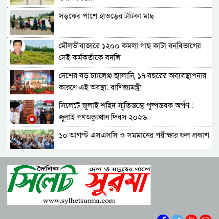
গিয়ে ঠেকেছে: রাশেদ খান
সড়কের পাশে হাওড়ের টাটকা মাছ
কে হতে পারেন পরবর্তী রাষ্ট্রপতি, আলোচনায় এক
আমলা
মৌলভীবাজারে ১২০০ কমলা গাছ কাটা বনবিভাগের
সিলেটে আদলত চত্বরে শিশু ফাহিমা হত্যা মামলার
সেই কর্মকর্তাকে বদলি
আসামির ওপর ফের হামলা
দেশের বড় চ্যালেঞ্জ জ্বালানি, ১৭ বছরের অব্যবস্থাপনার
এআই দিয়ে অশালীন ছবি ছড়ানোর অভিযোগ
কারণে এই অবস্থা: বাণিজ্যমন্ত্রী
সিলেটের কনটেন্ট ক্রিয়েটর রাফিয়ার
সিলেটে জুলাই শহিদ স্মৃতিস্তম্ভে পুষ্পস্তবক অর্পণ :
শাবিপ্রবিতে শিক্ষার্থীকে মারধর: ছাত্রদল নেতা হাসিবুর
জুলাই গণঅভ্যুত্থান দিবস ২০২৬
ও তারেক বহিষ্কার, ক্যাম্পাসে নিষিদ্ধ ২ বছর
১০ আগস্ট এসএসসি ও সমমানের পরীক্ষার ফল প্রকাশ
সিলেটের ভাঙাচোরা সড়ক নিয়ে সিসিক প্রশাসকের
ক্ষোভ, দ্রুত সংস্কারের আহ্বান
শাপলা চত্বরে হত্যা মামলা: শেখ হাসিনাসহ ৪১ জনের
নারী-কাণ্ডে জামায়াত থেকে বহিস্কার এমপি গাজী
বিরুদ্ধে আনুষ্ঠানিক অভিযোগ
নজরুল
বিরোধীদলের পতন শুরু হয়েছে, ১১ দল এখন ৯ দলে
সিলেটে হামের উপসর্গ নিয়ে আরও দুই শিশুর মৃত্যু
গিয়ে ঠেকেছে: রাশেদ খান