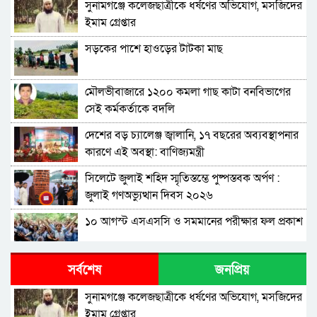
সুনামগঞ্জে কলেজছাত্রীকে ধর্ষণের অভিযোগ, মসজিদের
ইমাম গ্রেপ্তার
সড়কের পাশে হাওড়ের টাটকা মাছ
মৌলভীবাজারে ১২০০ কমলা গাছ কাটা বনবিভাগের
সেই কর্মকর্তাকে বদলি
দেশের বড় চ্যালেঞ্জ জ্বালানি, ১৭ বছরের অব্যবস্থাপনার
কারণে এই অবস্থা: বাণিজ্যমন্ত্রী
সিলেটে জুলাই শহিদ স্মৃতিস্তম্ভে পুষ্পস্তবক অর্পণ :
জুলাই গণঅভ্যুত্থান দিবস ২০২৬
১০ আগস্ট এসএসসি ও সমমানের পরীক্ষার ফল প্রকাশ
শাপলা চত্বরে হত্যা মামলা: শেখ হাসিনাসহ ৪১ জনের
সর্বশেষ
জনপ্রিয়
বিরুদ্ধে আনুষ্ঠানিক অভিযোগ
সুনামগঞ্জে কলেজছাত্রীকে ধর্ষণের অভিযোগ, মসজিদের
বিরোধীদলের পতন শুরু হয়েছে, ১১ দল এখন ৯ দলে
ইমাম গ্রেপ্তার