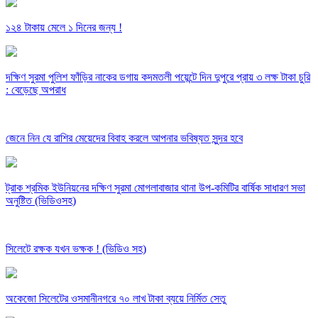
১২৪ টাকায় মেলে ১ দিনের জন্য !
দক্ষিণ সুরমা পুলিশ ফাঁড়ির নাকের ডগায় কদমতলী পয়েন্টে দিন দুপুরে প্রায় ৩ লক্ষ টাকা চুরি
: বেড়েছে অপরাধ
জেনে নিন যে রাশির মেয়েদের বিবাহ করলে আপনার ভবিষ্যত সুন্দর হবে
ট্রাক শ্রমিক ইউনিয়নের দক্ষিণ সুরমা মোগলাবাজার থানা উপ-কমিটির বার্ষিক সাধারণ সভা
অনুষ্টিত (ভিডিওসহ)
সিলেটে রক্ষক যখন ভক্ষক ! (ভিডিও সহ)
অকেজো সিলেটের ওসমানীনগরে ৭০ লাখ টাকা ব্যয়ে নির্মিত সেতু