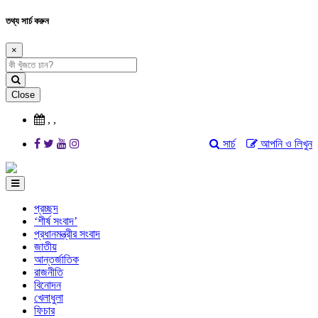
তথ্য সার্চ করুন
×
Close
,
,
সার্চ
আপনি ও লিখুন
প্রচ্ছদ
‘শীর্ষ সংবাদ’
প্রধানমন্ত্রীর সংবাদ
জাতীয়
আন্তর্জাতিক
রাজনীতি
বিনোদন
খেলাধুলা
ফিচার