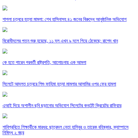
শাপলা চত্বরে হত্যা মামলা: শেখ হাসিনাসহ ৪১ জনের বিরুদ্ধে আনুষ্ঠানিক অভিযোগ
বিরোধীদলের পতন শুরু হয়েছে, ১১ দল এখন ৯ দলে গিয়ে ঠেকেছে: রাশেদ খান
কে হতে পারেন পরবর্তী রাষ্ট্রপতি, আলোচনায় এক আমলা
সিলেটে আদলত চত্বরে শিশু ফাহিমা হত্যা মামলার আসামির ওপর ফের হামলা
এআই দিয়ে অশালীন ছবি ছড়ানোর অভিযোগ সিলেটের কনটেন্ট ক্রিয়েটর রাফিয়ার
শাবিপ্রবিতে শিক্ষার্থীকে মারধর: ছাত্রদল নেতা হাসিবুর ও তারেক বহিষ্কার, ক্যাম্পাসে
নিষিদ্ধ ২ বছর