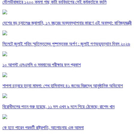
মৌলভীবাজারে ১২০০ কমলা গাছ কাটা বনবিভাগের সেই কর্মকর্তাকে বদলি
দেশের বড় চ্যালেঞ্জ জ্বালানি, ১৭ বছরের অব্যবস্থাপনার কারণে এই অবস্থা: বাণিজ্যমন্ত্রী
সিলেটে জুলাই শহিদ স্মৃতিস্তম্ভে পুষ্পস্তবক অর্পণ : জুলাই গণঅভ্যুত্থান দিবস ২০২৬
১০ আগস্ট এসএসসি ও সমমানের পরীক্ষার ফল প্রকাশ
শাপলা চত্বরে হত্যা মামলা: শেখ হাসিনাসহ ৪১ জনের বিরুদ্ধে আনুষ্ঠানিক অভিযোগ
বিরোধীদলের পতন শুরু হয়েছে, ১১ দল এখন ৯ দলে গিয়ে ঠেকেছে: রাশেদ খান
কে হতে পারেন পরবর্তী রাষ্ট্রপতি, আলোচনায় এক আমলা