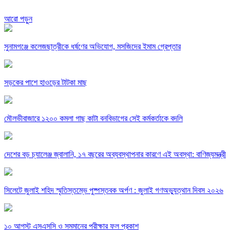
আরো পড়ুন
সুনামগঞ্জে কলেজছাত্রীকে ধর্ষণের অভিযোগ, মসজিদের ইমাম গ্রেপ্তার
সড়কের পাশে হাওড়ের টাটকা মাছ
মৌলভীবাজারে ১২০০ কমলা গাছ কাটা বনবিভাগের সেই কর্মকর্তাকে বদলি
দেশের বড় চ্যালেঞ্জ জ্বালানি, ১৭ বছরের অব্যবস্থাপনার কারণে এই অবস্থা: বাণিজ্যমন্ত্রী
সিলেটে জুলাই শহিদ স্মৃতিস্তম্ভে পুষ্পস্তবক অর্পণ : জুলাই গণঅভ্যুত্থান দিবস ২০২৬
১০ আগস্ট এসএসসি ও সমমানের পরীক্ষার ফল প্রকাশ