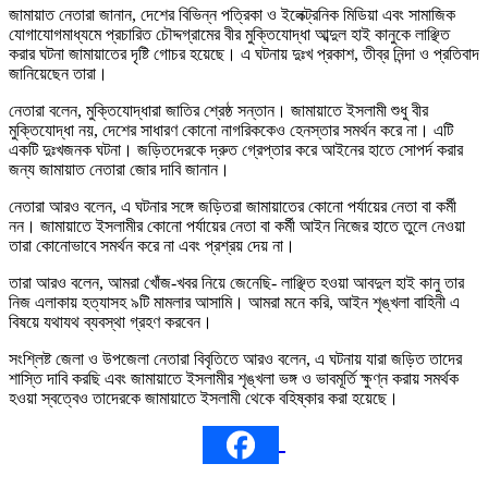
জামায়াত নেতারা জানান, দেশের বিভিন্ন পত্রিকা ও ইলেক্ট্রনিক মিডিয়া এবং সামাজিক
যোগাযোগমাধ্যমে প্রচারিত চৌদ্দগ্রামের বীর মুক্তিযোদ্ধা আব্দুল হাই কানুকে লাঞ্ছিত
করার ঘটনা জামায়াতের দৃষ্টি গোচর হয়েছে। এ ঘটনায় দুঃখ প্রকাশ, তীব্র নিন্দা ও প্রতিবাদ
জানিয়েছেন তারা।
নেতারা বলেন, মুক্তিযোদ্ধারা জাতির শ্রেষ্ঠ সন্তান। জামায়াতে ইসলামী শুধু বীর
মুক্তিযোদ্ধা নয়, দেশের সাধারণ কোনো নাগরিককেও হেনস্তার সমর্থন করে না। এটি
একটি দুঃখজনক ঘটনা। জড়িতদেরকে দ্রুত গ্রেপ্তার করে আইনের হাতে সোপর্দ করার
জন্য জামায়াত নেতারা জোর দাবি জানান।
নেতারা আরও বলেন, এ ঘটনার সঙ্গে জড়িতরা জামায়াতের কোনো পর্যায়ের নেতা বা কর্মী
নন। জামায়াতে ইসলামীর কোনো পর্যায়ের নেতা বা কর্মী আইন নিজের হাতে তুলে নেওয়া
তারা কোনোভাবে সমর্থন করে না এবং প্রশ্রয় দেয় না।
তারা আরও বলেন, আমরা খোঁজ-খবর নিয়ে জেনেছি- লাঞ্ছিত হওয়া আবদুল হাই কানু তার
নিজ এলাকায় হত্যাসহ ৯টি মামলার আসামি। আমরা মনে করি, আইন শৃঙ্খলা বাহিনী এ
বিষয়ে যথাযথ ব্যবস্থা গ্রহণ করবেন।
সংশ্লিষ্ট জেলা ও উপজেলা নেতারা বিবৃতিতে আরও বলেন, এ ঘটনায় যারা জড়িত তাদের
শাস্তি দাবি করছি এবং জামায়াতে ইসলামীর শৃঙ্খলা ভঙ্গ ও ভাবমূর্তি ক্ষুণ্ন করায় সমর্থক
হওয়া স্বত্বেও তাদেরকে জামায়াতে ইসলামী থেকে বহিষ্কার করা হয়েছে।