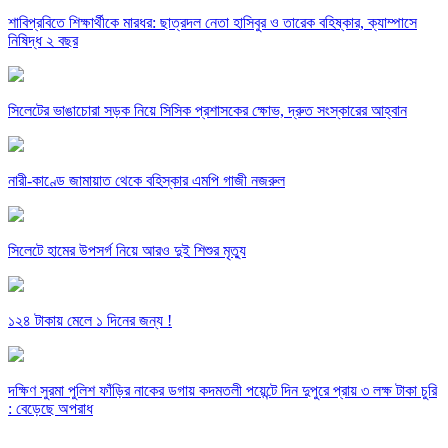
শাবিপ্রবিতে শিক্ষার্থীকে মারধর: ছাত্রদল নেতা হাসিবুর ও তারেক বহিষ্কার, ক্যাম্পাসে
নিষিদ্ধ ২ বছর
সিলেটের ভাঙাচোরা সড়ক নিয়ে সিসিক প্রশাসকের ক্ষোভ, দ্রুত সংস্কারের আহ্বান
নারী-কাণ্ডে জামায়াত থেকে বহিস্কার এমপি গাজী নজরুল
সিলেটে হামের উপসর্গ নিয়ে আরও দুই শিশুর মৃত্যু
১২৪ টাকায় মেলে ১ দিনের জন্য !
দক্ষিণ সুরমা পুলিশ ফাঁড়ির নাকের ডগায় কদমতলী পয়েন্টে দিন দুপুরে প্রায় ৩ লক্ষ টাকা চুরি
: বেড়েছে অপরাধ