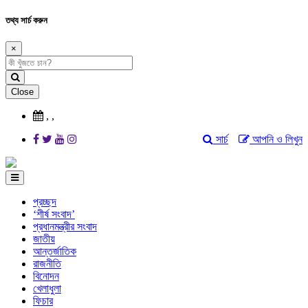
তথ্য সার্চ করুন
×
Close
,
,
সার্চ
আপনি ও লিখুন
প্রচ্ছদ
‘শীর্ষ সংবাদ’
প্রধানমন্ত্রীর সংবাদ
জাতীয়
আন্তর্জাতিক
রাজনীতি
বিনোদন
খেলাধুলা
ফিচার