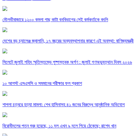
মৌলভীবাজারে ১২০০ কমলা গাছ কাটা বনবিভাগের সেই কর্মকর্তাকে বদলি
দেশের বড় চ্যালেঞ্জ জ্বালানি, ১৭ বছরের অব্যবস্থাপনার কারণে এই অবস্থা: বাণিজ্যমন্ত্রী
সিলেটে জুলাই শহিদ স্মৃতিস্তম্ভে পুষ্পস্তবক অর্পণ : জুলাই গণঅভ্যুত্থান দিবস ২০২৬
১০ আগস্ট এসএসসি ও সমমানের পরীক্ষার ফল প্রকাশ
শাপলা চত্বরে হত্যা মামলা: শেখ হাসিনাসহ ৪১ জনের বিরুদ্ধে আনুষ্ঠানিক অভিযোগ
বিরোধীদলের পতন শুরু হয়েছে, ১১ দল এখন ৯ দলে গিয়ে ঠেকেছে: রাশেদ খান