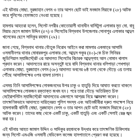
এই ঘটনায় মোছা. নুরজাহান বেগম ও তার আপন ছোট ভাই মনজাম মিয়াকে (২৮) আটক
করে পুলিশের হেফাজতে নেওয়া হয়েছে।
হামলায় আহতরা হলেন, সিলেট নগরীর কোতোয়ালী থানাধীন ঘাসিটুলা এলাকার মৃত মো. বাবু
মিয়ার ছেলে জামাল উদ্দিন (৫৭) ও সিলেটের বিশ্বনাথ উপজেলার সোনাপুর এলাকার আব্দুল
খালেকের ছেলে সাদিকুর রহমান (২৯)।
জানা গেছে, বিশ্বনাথ থানার যৌতুক নিরোধ আইনে করা মামলার একমাত্র আসামি
ওসমানীনগর থানার মোবারকপুর এলাকার মো. আব্দুস শুকুর (৪০)-কে চিফ সিনিয়র
জুডিশিয়াল ম্যাজিস্ট্রেট ৩য় আদালত সিলেটের বিচারক আব্দুল্লাহ আল নোমান খালাস
প্রদান করেন। আদালতের রায়ে অসন্তুষ্ট হয়ে বাদি বিশ্বনাথ থানার ধলিপাড়া শেখপাড়া
এলাকার মোছা. নুরজাহান বেগম (৩৮) আদালত ভবনের ৬ষ্ঠ তলা থেকে দৌড়ে ৩য় তলায়
পৌঁছে আসামিপক্ষের ওপর হামলা চালান।
এসময় তিনি আসামিপক্ষের লোকজনদের উপর চাকু ও হাতুড়ি দিয়ে আঘাত করতে থাকলে
আসামিপক্ষের লোকজন রক্তাক্ত জখম হন। পরে তারা দৌড়ে অতিরিক্ত চিফ
মেট্রোপলিটন ম্যাজিস্ট্রেট আদালতের এজলাসে আশ্রয় নিয়ে আত্মরক্ষা করেন।
তাৎক্ষণিকভাবে আদালতে দায়িত্বরত পুলিশ সদস্য এবং আইনজীবীরা দ্রুত পদক্ষেপ নিয়ে
হামলাকারী বাদিনী মোছা. নুরজাহান বেগম ও তার আপন ছোট ভাই মনজাম মিয়াকে (২৮)
আটক করেন। তাদের কাছ থেকে একটি চাকু, একটি হাতুড়ি এবং একটি সেলাই রেঞ্জ জব্দ
করা হয়।
এই ঘটনায় আহত জামাল উদ্দিন ও সাদিকুর রহমানকে উদ্ধার করে তাৎক্ষণিক চিকিৎসার
জন্য সিলেট এমএজি ওসমানী মেডিকেল কলেজ হাসপাতালে প্রেরণ করা হয়েছে।