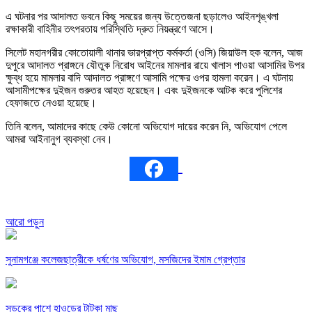
এ ঘটনার পর আদালত ভবনে কিছু সময়ের জন্য উত্তেজনা ছড়ালেও আইনশৃঙ্খলা
রক্ষাকারী বাহিনীর তৎপরতায় পরিস্থিতি দ্রুত নিয়ন্ত্রণে আসে।
সিলেট মহানগরীর কোতোয়ালী থানার ভারপ্রাপ্ত কর্মকর্তা (ওসি) জিয়াউল হক বলেন, আজ
দুপুরে আদালত প্রাঙ্গনে যৌতুক নিরোধ আইনের মামলার রায়ে খালাস পাওয়া আসামির উপর
ক্ষুব্ধ হয়ে মামলার বাদি আদালত প্রাঙ্গণে আসামি পক্ষের ওপর হামলা করেন। এ ঘটনায়
আসামীপক্ষের দুইজন গুরুতর আহত হয়েছেন। এবং দুইজনকে আটক করে পুলিশের
হেফাজতে নেওয়া হয়েছে।
তিনি বলেন, আমাদের কাছে কেউ কোনো অভিযোগ দায়ের করেন নি, অভিযোগ পেলে
আমরা আইনানুগ ব্যবস্থা নেব।
আরো পড়ুন
সুনামগঞ্জে কলেজছাত্রীকে ধর্ষণের অভিযোগ, মসজিদের ইমাম গ্রেপ্তার
সড়কের পাশে হাওড়ের টাটকা মাছ