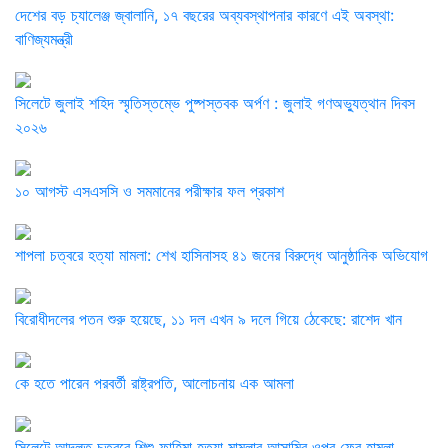
দেশের বড় চ্যালেঞ্জ জ্বালানি, ১৭ বছরের অব্যবস্থাপনার কারণে এই অবস্থা:
বাণিজ্যমন্ত্রী
সিলেটে জুলাই শহিদ স্মৃতিস্তম্ভে পুষ্পস্তবক অর্পণ : জুলাই গণঅভ্যুত্থান দিবস
২০২৬
১০ আগস্ট এসএসসি ও সমমানের পরীক্ষার ফল প্রকাশ
শাপলা চত্বরে হত্যা মামলা: শেখ হাসিনাসহ ৪১ জনের বিরুদ্ধে আনুষ্ঠানিক অভিযোগ
বিরোধীদলের পতন শুরু হয়েছে, ১১ দল এখন ৯ দলে গিয়ে ঠেকেছে: রাশেদ খান
কে হতে পারেন পরবর্তী রাষ্ট্রপতি, আলোচনায় এক আমলা
সিলেটে আদলত চত্বরে শিশু ফাহিমা হত্যা মামলার আসামির ওপর ফের হামলা