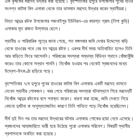
এক কৃষকের মরদেহ উদ্ধার করা হয়েছে। বৃহস্পতিবার দুপুরে উপজেলার পুবের হাওর
সংলগ্ন কাটমা বিল এলাকা থেকে তার ভাসমান মরদেহ উদ্ধার করেন স্থানীয়রা।
নিহত আব্দুর রউফ উপজেলার গজনাইপুর ইউনিয়ন-এর কায়স্ত গ্রাম (নিশা কুড়ি)
এলাকার মৃত রাজত উল্লাহর ছেলে।
স্থানীয় ও পারিবারিক সূত্রে জানা গেছে, গত মঙ্গলবার জমি দেখার উদ্দেশ্যে বাড়ি
থেকে হাওরের পথে বের হন আব্দুর রউফ। এরপর দীর্ঘ সময় অতিবাহিত হলেও তিনি
আর বাড়িতে ফিরে আসেননি। পরিবারের সদস্যরা সম্ভাব্য বিভিন্ন স্থানে খোঁজাখুঁজি
করেও তার কোনো সন্ধান পাননি। নিখোঁজ হওয়ার পর থেকেই স্বজনদের মধ্যে
উদ্বেগ-উৎকণ্ঠা ছড়িয়ে পড়ে।
বৃহস্পতিবার ৭মে দুপুরে পুবের হাওরের কাটমা বিল এলাকায় একটি মরদেহ ভাসতে
দেখেন স্থানীয় লোকজন। খবর পেয়ে পরিবারের সদস্যরা ঘটনাস্থলে গিয়ে মরদেহটি
নিখোঁজ আব্দুর রউফের বলে শনাক্ত করেন। ধারণা করা হচ্ছে, জমি দেখতে গিয়ে
কোনো দুর্ঘটনা বা অসুস্থতাজনিত কারণে তিনি পানিতে পড়ে নিখোঁজ হয়েছিলেন।
দীর্ঘ দুই দিন পর তার মরদেহ উদ্ধারের ঘটনায় এলাকায় শোকের ছায়া নেমে এসেছে।
স্বজনদের আহাজারিতে ভারী হয়ে উঠেছে পুরো এলাকার পরিবেশ। বিষয়টি স্থানীয়
প্রশাসনকে অবহিত করা হয়েছে।