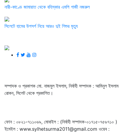
নারী-কাণ্ডে জামায়াত থেকে বহিস্কার এমপি গাজী নজরুল
সিলেটে হামের উপসর্গ নিয়ে আরও দুই শিশুর মৃত্যু
সম্পাদক ও প্রকাশক মো. নাজমুল ইসলাম, নির্বাহী সম্পাদক : আমিনুল ইসলাম
রোকন, সিলেট থেকে প্রকাশিত।
ফোন : ০৮২১-৭১১০৬৯, মোবাইল : (নির্বাহী সম্পাদক-০১৭১৫-৭৫৬৭১০ )
ইমেইল : www.sylhetsurma2011@gmail.com ওয়েব :