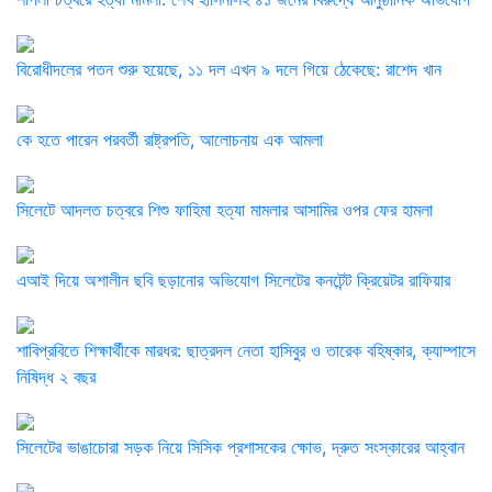
বিরোধীদলের পতন শুরু হয়েছে, ১১ দল এখন ৯ দলে গিয়ে ঠেকেছে: রাশেদ খান
কে হতে পারেন পরবর্তী রাষ্ট্রপতি, আলোচনায় এক আমলা
সিলেটে আদলত চত্বরে শিশু ফাহিমা হত্যা মামলার আসামির ওপর ফের হামলা
এআই দিয়ে অশালীন ছবি ছড়ানোর অভিযোগ সিলেটের কনটেন্ট ক্রিয়েটর রাফিয়ার
শাবিপ্রবিতে শিক্ষার্থীকে মারধর: ছাত্রদল নেতা হাসিবুর ও তারেক বহিষ্কার, ক্যাম্পাসে
নিষিদ্ধ ২ বছর
সিলেটের ভাঙাচোরা সড়ক নিয়ে সিসিক প্রশাসকের ক্ষোভ, দ্রুত সংস্কারের আহ্বান