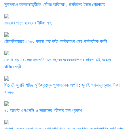
সুনামগঞ্জে কলেজছাত্রীকে ধর্ষণের অভিযোগ, মসজিদের ইমাম গ্রেপ্তার
সড়কের পাশে হাওড়ের টাটকা মাছ
মৌলভীবাজারে ১২০০ কমলা গাছ কাটা বনবিভাগের সেই কর্মকর্তাকে বদলি
দেশের বড় চ্যালেঞ্জ জ্বালানি, ১৭ বছরের অব্যবস্থাপনার কারণে এই অবস্থা:
বাণিজ্যমন্ত্রী
সিলেটে জুলাই শহিদ স্মৃতিস্তম্ভে পুষ্পস্তবক অর্পণ : জুলাই গণঅভ্যুত্থান দিবস
২০২৬
১০ আগস্ট এসএসসি ও সমমানের পরীক্ষার ফল প্রকাশ
শাপলা চত্বরে হত্যা মামলা: শেখ হাসিনাসহ ৪১ জনের বিরুদ্ধে আনুষ্ঠানিক অভিযোগ