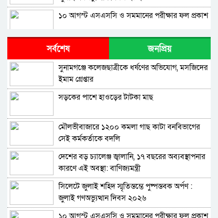
১০ আগস্ট এসএসসি ও সমমানের পরীক্ষার ফল প্রকাশ
শাপলা চত্বরে হত্যা মামলা: শেখ হাসিনাসহ ৪১ জনের
সর্বশেষ
জনপ্রিয়
বিরুদ্ধে আনুষ্ঠানিক অভিযোগ
সুনামগঞ্জে কলেজছাত্রীকে ধর্ষণের অভিযোগ, মসজিদের
বিরোধীদলের পতন শুরু হয়েছে, ১১ দল এখন ৯ দলে
ইমাম গ্রেপ্তার
গিয়ে ঠেকেছে: রাশেদ খান
সড়কের পাশে হাওড়ের টাটকা মাছ
কে হতে পারেন পরবর্তী রাষ্ট্রপতি, আলোচনায় এক
আমলা
মৌলভীবাজারে ১২০০ কমলা গাছ কাটা বনবিভাগের
সিলেটে আদলত চত্বরে শিশু ফাহিমা হত্যা মামলার
সেই কর্মকর্তাকে বদলি
আসামির ওপর ফের হামলা
দেশের বড় চ্যালেঞ্জ জ্বালানি, ১৭ বছরের অব্যবস্থাপনার
এআই দিয়ে অশালীন ছবি ছড়ানোর অভিযোগ
কারণে এই অবস্থা: বাণিজ্যমন্ত্রী
সিলেটের কনটেন্ট ক্রিয়েটর রাফিয়ার
সিলেটে জুলাই শহিদ স্মৃতিস্তম্ভে পুষ্পস্তবক অর্পণ :
শাবিপ্রবিতে শিক্ষার্থীকে মারধর: ছাত্রদল নেতা হাসিবুর
জুলাই গণঅভ্যুত্থান দিবস ২০২৬
ও তারেক বহিষ্কার, ক্যাম্পাসে নিষিদ্ধ ২ বছর
১০ আগস্ট এসএসসি ও সমমানের পরীক্ষার ফল প্রকাশ