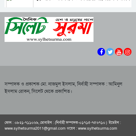
সিলেটের ভাঙাচোরা সড়ক নিয়ে সিসিক প্রশাসকের
ক্ষোভ, দ্রুত সংস্কারের আহ্বান
শাপলা চত্বরে হত্যা মামলা: শেখ হাসিনাসহ ৪১ জনের
নারী-কাণ্ডে জামায়াত থেকে বহিস্কার এমপি গাজী
বিরুদ্ধে আনুষ্ঠানিক অভিযোগ
নজরুল
বিরোধীদলের পতন শুরু হয়েছে, ১১ দল এখন ৯ দলে
সিলেটে হামের উপসর্গ নিয়ে আরও দুই শিশুর মৃত্যু
গিয়ে ঠেকেছে: রাশেদ খান
কে হতে পারেন পরবর্তী রাষ্ট্রপতি, আলোচনায় এক
আমলা
সিলেটে আদলত চত্বরে শিশু ফাহিমা হত্যা মামলার
আসামির ওপর ফের হামলা
সম্পাদক ও প্রকাশক মো. নাজমুল ইসলাম, নির্বাহী সম্পাদক : আমিনুল
ইসলাম রোকন, সিলেট থেকে প্রকাশিত।
এআই দিয়ে অশালীন ছবি ছড়ানোর অভিযোগ
সিলেটের কনটেন্ট ক্রিয়েটর রাফিয়ার
শাবিপ্রবিতে শিক্ষার্থীকে মারধর: ছাত্রদল নেতা হাসিবুর
ও তারেক বহিষ্কার, ক্যাম্পাসে নিষিদ্ধ ২ বছর
ফোন : ০৮২১-৭১১০৬৯, মোবাইল : (নির্বাহী সম্পাদক-০১৭১৫-৭৫৬৭১০ ) ইমেইল :
সিলেটের ভাঙাচোরা সড়ক নিয়ে সিসিক প্রশাসকের
www.sylhetsurma2011@gmail.com ওয়েব : www.sylhetsurma.com
ক্ষোভ, দ্রুত সংস্কারের আহ্বান