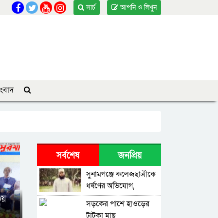
সার্চ
আপনি ও লিখুন
ংবাদ
সর্বশেষ
জনপ্রিয়
সুনামগঞ্জে কলেজছাত্রীকে
ধর্ষণের অভিযোগ,
মসজিদের ইমাম গ্রেপ্তার
৩য়
সড়কের পাশে হাওড়ের
টাটকা মাছ