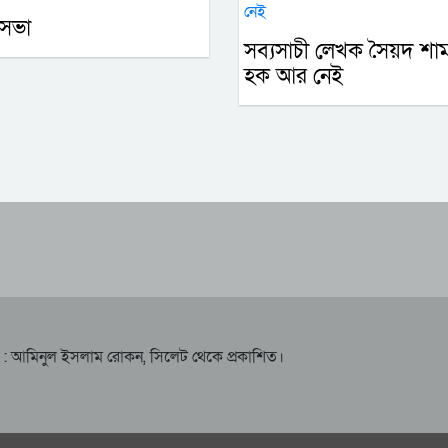
ণসভা
সব্যসাচী লেখক সৈয়দ শা
হক আর নেই
দক : আমিনুল ইসলাম রোকন, সিলেট থেকে প্রকাশিত।