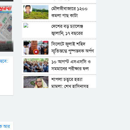
মৌলভীবাজারে ১২০০
কমলা গাছ কাটা
বনবিভাগের সেই
দেশের বড় চ্যালেঞ্জ
কর্মকর্তাকে বদলি
জ্বালানি, ১৭ বছরের
অব্যবস্থাপনার কারণে এই
সিলেটে জুলাই শহিদ
অবস্থা: বাণিজ্যমন্ত্রী
স্মৃতিস্তম্ভে পুষ্পস্তবক অর্পণ
: জুলাই গণঅভ্যুত্থান দিবস
১০ আগস্ট এসএসসি ও
২০২৬
সমমানের পরীক্ষার ফল
প্রকাশ
শাপলা চত্বরে হত্যা
মামলা: শেখ হাসিনাসহ
৪১ জনের বিরুদ্ধে
বিরোধীদলের পতন শুরু
আনুষ্ঠানিক অভিযোগ
হয়েছে, ১১ দল এখন ৯
দলে গিয়ে ঠেকেছে:
কে হতে পারেন পরবর্তী
রাশেদ খান
রাষ্ট্রপতি, আলোচনায় এক
আমলা