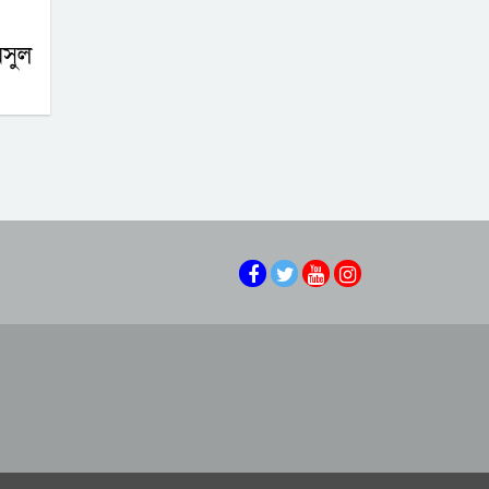
সিলেটে আদলত চত্বরে
শিশু ফাহিমা হত্যা মামলার
মসুল
আসামির ওপর ফের
এআই দিয়ে অশালীন ছবি
হামলা
ছড়ানোর অভিযোগ
সিলেটের কনটেন্ট
শাবিপ্রবিতে শিক্ষার্থীকে
ক্রিয়েটর রাফিয়ার
মারধর: ছাত্রদল নেতা
হাসিবুর ও তারেক
সিলেটের ভাঙাচোরা সড়ক
বহিষ্কার, ক্যাম্পাসে নিষিদ্ধ
নিয়ে সিসিক প্রশাসকের
২ বছর
ক্ষোভ, দ্রুত সংস্কারের
নারী-কাণ্ডে জামায়াত
আহ্বান
থেকে বহিস্কার এমপি গাজী
নজরুল
সিলেটে হামের উপসর্গ
নিয়ে আরও দুই শিশুর
মৃত্যু