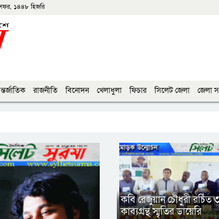
সফর, ১৪৪৮ হিজরি
্তর্জাতিক
রাজনীতি
বিনোদন
খেলাধুলা
ফিচার
সিলেট জেলা
জেলা স
কবি রেজুয়ান চৌধুরী রচিত 
কাব্যগ্রন্থ স্মৃতির ডায়েরি