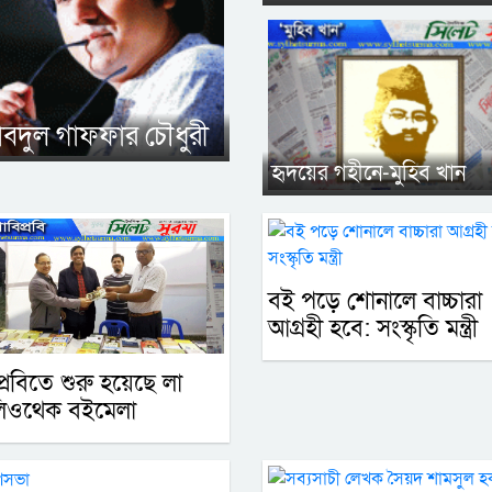
 আবদুল গাফফার চৌধুরী
হৃদয়ের গহীনে-মুহিব খান
বই পড়ে শোনালে বাচ্চারা
আগ্রহী হবে: সংস্কৃতি মন্ত্রী
প্রবিতে শুরু হয়েছে লা
লিওথেক বইমেলা