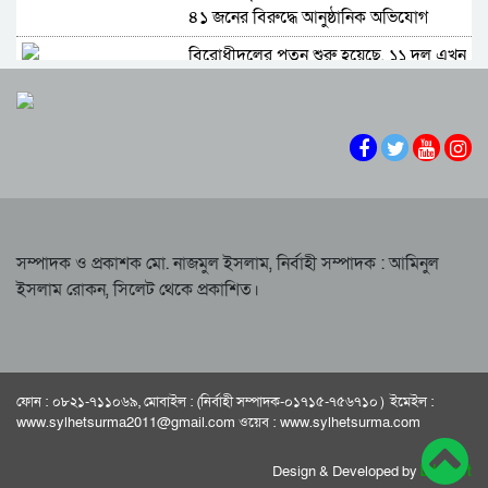
৪১ জনের বিরুদ্ধে আনুষ্ঠানিক অভিযোগ
বিরোধীদলের পতন শুরু হয়েছে, ১১ দল এখন
৯ দলে গিয়ে ঠেকেছে: রাশেদ খান
কে হতে পারেন পরবর্তী রাষ্ট্রপতি, আলোচনায়
এক আমলা
সিলেটে আদলত চত্বরে শিশু ফাহিমা হত্যা
মামলার আসামির ওপর ফের হামলা
এআই দিয়ে অশালীন ছবি ছড়ানোর অভিযোগ
সম্পাদক ও প্রকাশক মো. নাজমুল ইসলাম, নির্বাহী সম্পাদক : আমিনুল
সিলেটের কনটেন্ট ক্রিয়েটর রাফিয়ার
ইসলাম রোকন, সিলেট থেকে প্রকাশিত।
শাবিপ্রবিতে শিক্ষার্থীকে মারধর: ছাত্রদল নেতা
হাসিবুর ও তারেক বহিষ্কার, ক্যাম্পাসে নিষিদ্ধ
২ বছর
সিলেটের ভাঙাচোরা সড়ক নিয়ে সিসিক
ফোন : ০৮২১-৭১১০৬৯, মোবাইল : (নির্বাহী সম্পাদক-০১৭১৫-৭৫৬৭১০ ) ইমেইল :
প্রশাসকের ক্ষোভ, দ্রুত সংস্কারের আহ্বান
www.sylhetsurma2011@gmail.com ওয়েব : www.sylhetsurma.com
নারী-কাণ্ডে জামায়াত থেকে বহিস্কার এমপি
গাজী নজরুল
Design & Developed by
bd best