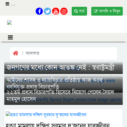
,
,
সার্চ
আপনি ও লিখুন
আদালত
জনগণের মধ্যে কোন আতঙ্ক নেই : স্বরাষ্ট্রমন্ত্রী
আইনের শাসন ও ন্যায়বিচার প্রতিষ্ঠায় কাজ করব :
নবনিযুক্ত প্রধান বিচারপতি
২২তম প্রধান বিচারপতি হিসেবে নিয়োগ পেলেন সৈয়দ
মাহমুদ হোসেন
হত্যা মামলায় দক্ষিণ সুরমার দু’জনের যাবজ্জীবন