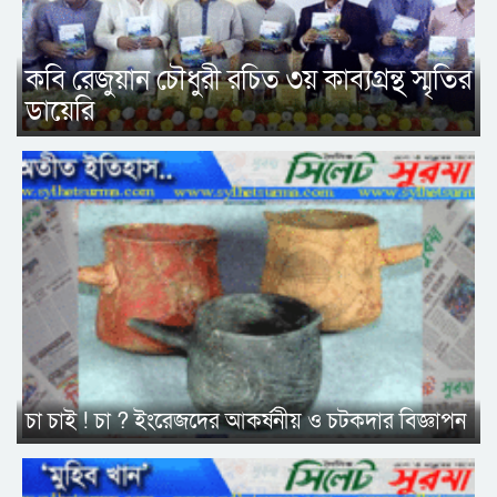
কবি রেজুয়ান চৌধুরী রচিত ৩য় কাব্যগ্রন্থ স্মৃতির
ডায়েরি
চা চাই ! চা ? ইংরেজদের আকর্ষনীয় ও চটকদার বিজ্ঞাপন