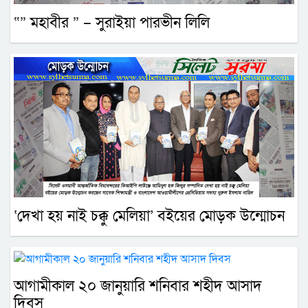
“” মহাবীর ” – সুরাইয়া পারভীন লিলি
‘দেখা হয় নাই চক্কু মেলিয়া’ বইয়ের মোড়ক উন্মোচন
আগামীকাল ২০ জানুয়ারি শনিবার শহীদ আসাদ
দিবস