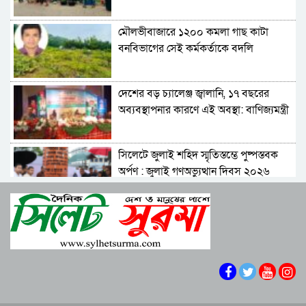
মৌলভীবাজারে ১২০০ কমলা গাছ কাটা
বনবিভাগের সেই কর্মকর্তাকে বদলি
দেশের বড় চ্যালেঞ্জ জ্বালানি, ১৭ বছরের
অব্যবস্থাপনার কারণে এই অবস্থা: বাণিজ্যমন্ত্রী
সিলেটে জুলাই শহিদ স্মৃতিস্তম্ভে পুষ্পস্তবক
অর্পণ : জুলাই গণঅভ্যুত্থান দিবস ২০২৬
১০ আগস্ট এসএসসি ও সমমানের পরীক্ষার
ফল প্রকাশ
শাপলা চত্বরে হত্যা মামলা: শেখ হাসিনাসহ
৪১ জনের বিরুদ্ধে আনুষ্ঠানিক অভিযোগ