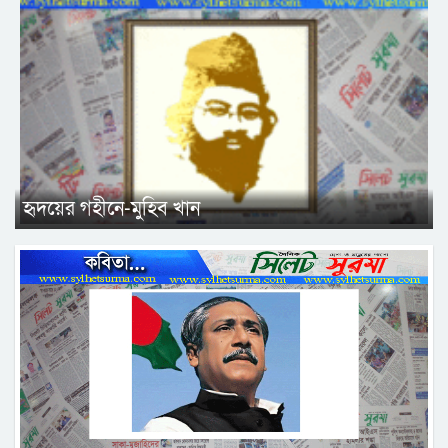
হৃদয়ের গহীনে-মুহিব খান