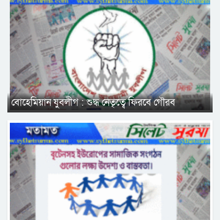
বোহেমিয়ান যুবলীগ : শুদ্ধ নেতৃত্বে ফিরবে গৌরব