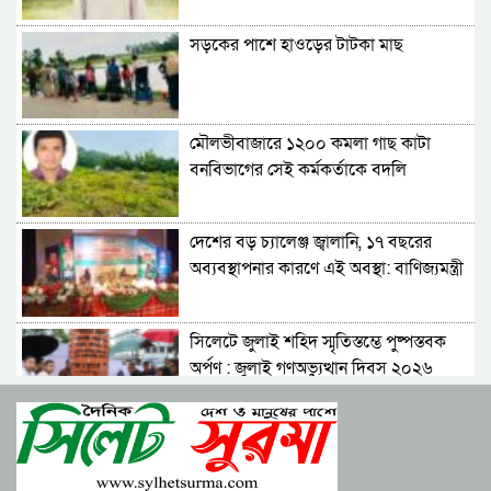
সড়কের পাশে হাওড়ের টাটকা মাছ
মৌলভীবাজারে ১২০০ কমলা গাছ কাটা
বনবিভাগের সেই কর্মকর্তাকে বদলি
দেশের বড় চ্যালেঞ্জ জ্বালানি, ১৭ বছরের
অব্যবস্থাপনার কারণে এই অবস্থা: বাণিজ্যমন্ত্রী
সিলেটে জুলাই শহিদ স্মৃতিস্তম্ভে পুষ্পস্তবক
অর্পণ : জুলাই গণঅভ্যুত্থান দিবস ২০২৬
১০ আগস্ট এসএসসি ও সমমানের পরীক্ষার
ফল প্রকাশ