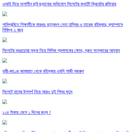
এআই দিয়ে অশালীন ছবি ছড়ানোর অভিযোগ সিলেটের কনটেন্ট ক্রিয়েটর রাফিয়ার
শাবিপ্রবিতে শিক্ষার্থীকে মারধর: ছাত্রদল নেতা হাসিবুর ও তারেক বহিষ্কার, ক্যাম্পাসে
নিষিদ্ধ ২ বছর
সিলেটের ভাঙাচোরা সড়ক নিয়ে সিসিক প্রশাসকের ক্ষোভ, দ্রুত সংস্কারের আহ্বান
নারী-কাণ্ডে জামায়াত থেকে বহিস্কার এমপি গাজী নজরুল
সিলেটে হামের উপসর্গ নিয়ে আরও দুই শিশুর মৃত্যু
১২৪ টাকায় মেলে ১ দিনের জন্য !