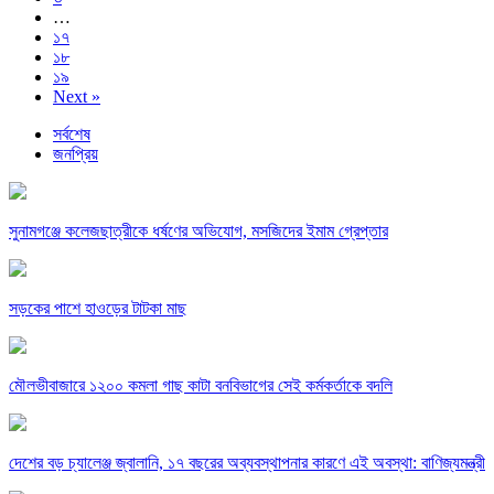
…
১৭
১৮
১৯
Next »
সর্বশেষ
জনপ্রিয়
সুনামগঞ্জে কলেজছাত্রীকে ধর্ষণের অভিযোগ, মসজিদের ইমাম গ্রেপ্তার
সড়কের পাশে হাওড়ের টাটকা মাছ
মৌলভীবাজারে ১২০০ কমলা গাছ কাটা বনবিভাগের সেই কর্মকর্তাকে বদলি
দেশের বড় চ্যালেঞ্জ জ্বালানি, ১৭ বছরের অব্যবস্থাপনার কারণে এই অবস্থা: বাণিজ্যমন্ত্রী