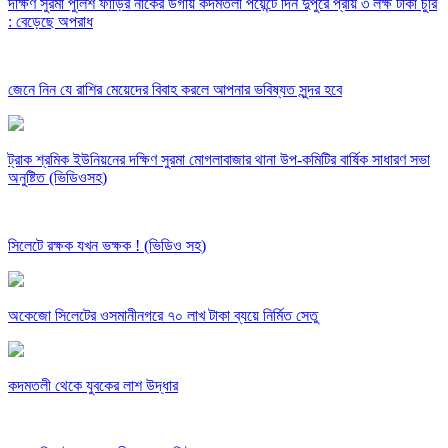
দক্ষিণ সুরমা পুলিশ ফাঁড়ির নাকের ডগায় কদমতলী পয়েন্টে দিন দুপুরে প্রায় ৩ লক্ষ টাকা চুরি
: বেড়েছে অপরাধ
জেনে নিন যে রাশির মেয়েদের বিবাহ করলে আপনার ভবিষ্যত সুন্দর হবে
ট্রাক শ্রমিক ইউনিয়নের দক্ষিণ সুরমা মোগলাবাজার থানা উপ-কমিটির বার্ষিক সাধারণ সভা
অনুষ্টিত (ভিডিওসহ)
সিলেটে রক্ষক যখন ভক্ষক ! (ভিডিও সহ)
অকেজো সিলেটের ওসমানীনগরে ৭০ লাখ টাকা ব্যয়ে নির্মিত সেতু
কদমতলী থেকে যুবকের লাশ উদ্ধার