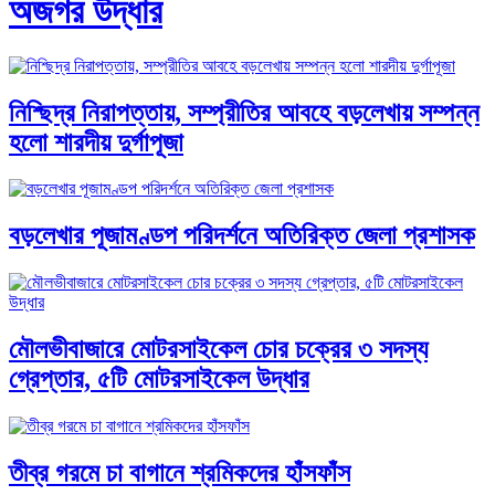
অজগর উদ্ধার
নিশ্ছিদ্র নিরাপত্তায়, সম্প্রীতির আবহে বড়লেখায় সম্পন্ন
হলো শারদীয় দুর্গাপূজা
বড়লেখার পূজামণ্ডপ পরিদর্শনে অতিরিক্ত জেলা প্রশাসক
মৌলভীবাজারে মোটরসাইকেল চোর চক্রের ৩ সদস্য
গ্রেপ্তার, ৫টি মোটরসাইকেল উদ্ধার
তীব্র গরমে চা বাগানে শ্রমিকদের হাঁসফাঁস