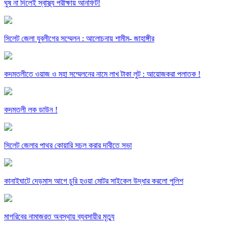
ঘুষ না দিলেই স্বাস্থ্য পরীক্ষায় আনফিট!
সিলেট জেলা যুবলীগের সম্মেলন : আলোচনায় শামীম- জাহাঙ্গীর
কদমতলীতে ওয়াজ ও মহা সম্মেলনের নামে লাখ টাকা লুট : আয়োজকরা পলাতক !
কদমতলী লক ডাউন !
সিলেট জেলার পাথর কোয়ারি সচল করার দাবীতে সভা
কানাইঘাটে দেড়মাস আগে চুরি হওয়া মোটর সাইকেল উদ্ধার করলো পুলিশ
মাগরিবের নামাজরত অবস্থায় ব্যবসায়ীর মৃত্যু