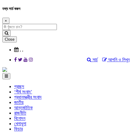
তথ্য সার্চ করুন
×
Close
,
,
সার্চ
আপনি ও লিখুন
প্রচ্ছদ
‘শীর্ষ সংবাদ’
প্রধানমন্ত্রীর সংবাদ
জাতীয়
আন্তর্জাতিক
রাজনীতি
বিনোদন
খেলাধুলা
ফিচার