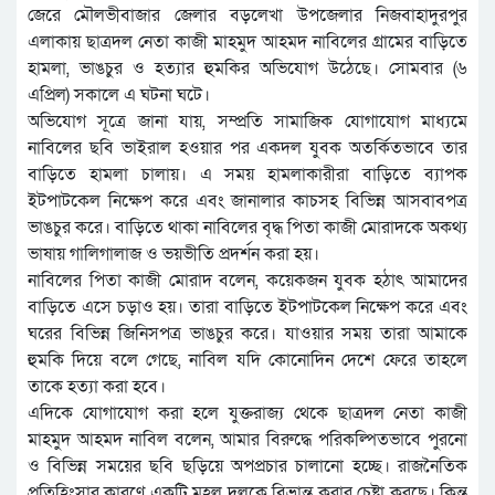
জেরে মৌলভীবাজার জেলার বড়লেখা উপজেলার নিজবাহাদুরপুর
এলাকায় ছাত্রদল নেতা কাজী মাহমুদ আহমদ নাবিলের গ্রামের বাড়িতে
হামলা, ভাঙচুর ও হত্যার হুমকির অভিযোগ উঠেছে। সোমবার (৬
এপ্রিল) সকালে এ ঘটনা ঘটে।
অভিযোগ সূত্রে জানা যায়, সম্প্রতি সামাজিক যোগাযোগ মাধ্যমে
নাবিলের ছবি ভাইরাল হওয়ার পর একদল যুবক অতর্কিতভাবে তার
বাড়িতে হামলা চালায়। এ সময় হামলাকারীরা বাড়িতে ব্যাপক
ইটপাটকেল নিক্ষেপ করে এবং জানালার কাচসহ বিভিন্ন আসবাবপত্র
ভাঙচুর করে। বাড়িতে থাকা নাবিলের বৃদ্ধ পিতা কাজী মোরাদকে অকথ্য
ভাষায় গালিগালাজ ও ভয়ভীতি প্রদর্শন করা হয়।
নাবিলের পিতা কাজী মোরাদ বলেন, কয়েকজন যুবক হঠাৎ আমাদের
বাড়িতে এসে চড়াও হয়। তারা বাড়িতে ইটপাটকেল নিক্ষেপ করে এবং
ঘরের বিভিন্ন জিনিসপত্র ভাঙচুর করে। যাওয়ার সময় তারা আমাকে
হুমকি দিয়ে বলে গেছে, নাবিল যদি কোনোদিন দেশে ফেরে তাহলে
তাকে হত্যা করা হবে।
এদিকে যোগাযোগ করা হলে যুক্তরাজ্য থেকে ছাত্রদল নেতা কাজী
মাহমুদ আহমদ নাবিল বলেন, আমার বিরুদ্ধে পরিকল্পিতভাবে পুরনো
ও বিভিন্ন সময়ের ছবি ছড়িয়ে অপপ্রচার চালানো হচ্ছে। রাজনৈতিক
প্রতিহিংসার কারণে একটি মহল দলকে বিভ্রান্ত করার চেষ্টা করছে। কিন্তু