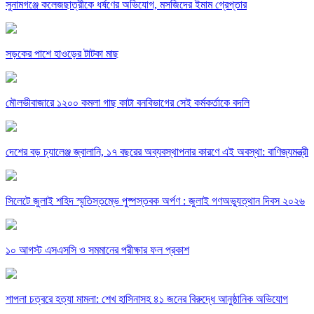
সুনামগঞ্জে কলেজছাত্রীকে ধর্ষণের অভিযোগ, মসজিদের ইমাম গ্রেপ্তার
সড়কের পাশে হাওড়ের টাটকা মাছ
মৌলভীবাজারে ১২০০ কমলা গাছ কাটা বনবিভাগের সেই কর্মকর্তাকে বদলি
দেশের বড় চ্যালেঞ্জ জ্বালানি, ১৭ বছরের অব্যবস্থাপনার কারণে এই অবস্থা: বাণিজ্যমন্ত্রী
সিলেটে জুলাই শহিদ স্মৃতিস্তম্ভে পুষ্পস্তবক অর্পণ : জুলাই গণঅভ্যুত্থান দিবস ২০২৬
১০ আগস্ট এসএসসি ও সমমানের পরীক্ষার ফল প্রকাশ
শাপলা চত্বরে হত্যা মামলা: শেখ হাসিনাসহ ৪১ জনের বিরুদ্ধে আনুষ্ঠানিক অভিযোগ