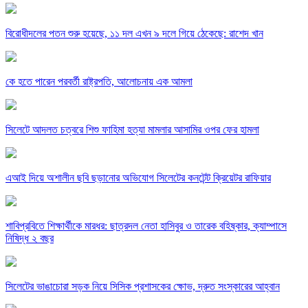
বিরোধীদলের পতন শুরু হয়েছে, ১১ দল এখন ৯ দলে গিয়ে ঠেকেছে: রাশেদ খান
কে হতে পারেন পরবর্তী রাষ্ট্রপতি, আলোচনায় এক আমলা
সিলেটে আদলত চত্বরে শিশু ফাহিমা হত্যা মামলার আসামির ওপর ফের হামলা
এআই দিয়ে অশালীন ছবি ছড়ানোর অভিযোগ সিলেটের কনটেন্ট ক্রিয়েটর রাফিয়ার
শাবিপ্রবিতে শিক্ষার্থীকে মারধর: ছাত্রদল নেতা হাসিবুর ও তারেক বহিষ্কার, ক্যাম্পাসে
নিষিদ্ধ ২ বছর
সিলেটের ভাঙাচোরা সড়ক নিয়ে সিসিক প্রশাসকের ক্ষোভ, দ্রুত সংস্কারের আহ্বান