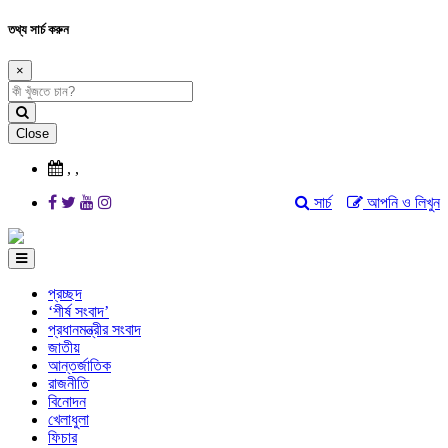
তথ্য সার্চ করুন
×
Close
,
,
সার্চ
আপনি ও লিখুন
প্রচ্ছদ
‘শীর্ষ সংবাদ’
প্রধানমন্ত্রীর সংবাদ
জাতীয়
আন্তর্জাতিক
রাজনীতি
বিনোদন
খেলাধুলা
ফিচার