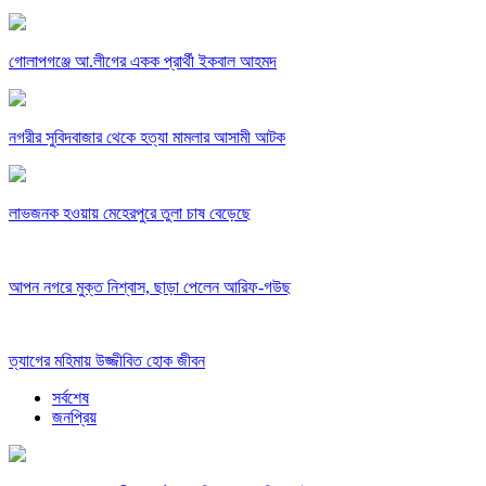
গোলাপগঞ্জে আ.লীগের একক প্রার্থী ইকবাল আহমদ
নগরীর সুবিদবাজার থেকে হত্যা মামলার আসামী আটক
লাভজনক হওয়ায় মেহেরপুরে তুলা চাষ বেড়েছে
আপন নগরে মুক্ত নিশ্বাস, ছাড়া পেলেন আরিফ-গউছ
ত্যাগের মহিমায় উজ্জীবিত হোক জীবন
সর্বশেষ
জনপ্রিয়