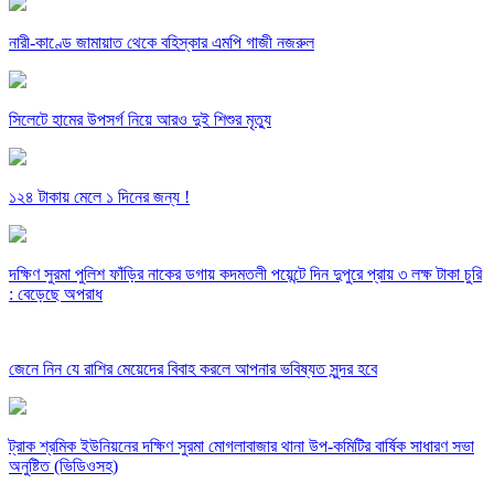
নারী-কাণ্ডে জামায়াত থেকে বহিস্কার এমপি গাজী নজরুল
সিলেটে হামের উপসর্গ নিয়ে আরও দুই শিশুর মৃত্যু
১২৪ টাকায় মেলে ১ দিনের জন্য !
দক্ষিণ সুরমা পুলিশ ফাঁড়ির নাকের ডগায় কদমতলী পয়েন্টে দিন দুপুরে প্রায় ৩ লক্ষ টাকা চুরি
: বেড়েছে অপরাধ
জেনে নিন যে রাশির মেয়েদের বিবাহ করলে আপনার ভবিষ্যত সুন্দর হবে
ট্রাক শ্রমিক ইউনিয়নের দক্ষিণ সুরমা মোগলাবাজার থানা উপ-কমিটির বার্ষিক সাধারণ সভা
অনুষ্টিত (ভিডিওসহ)