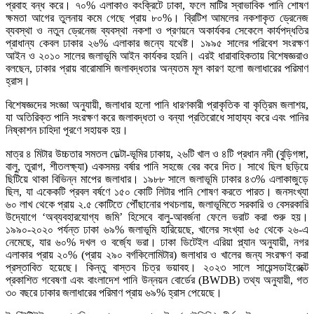
প্রবাহ বন্ধ করে। ৭০% এলাকাও কংক্রিটে ঢাকা, ফলে মাটির স্বাভাবিক পানি শোষণ
ক্ষমতা আগের তুলনায় কমে গেছে প্রায় ৮০%। ব্রিটিশ আমলের নকশাকৃত ড্রেনেজ
ব্যবস্থা ও নতুন ড্রেনেজ ব্যবস্থা নকশা ও প্রণয়নে অকার্যকর সেকেলে কার্যপদ্ধতির
প্রাধান্য কেবল ঢাকার ২৬% এলাকার জন্যে যথেষ্ট। ১৯৯৫ সালের পরিবেশ সংরক্ষণ
আইন ও ২০১০ সালের জলাভূমি আইন কার্যকর হয়নি। এরই ধারাবাহিকতায় বিশেষজ্ঞরাও
বলছেন, ঢাকার প্রায় বারোমাসি জলাবদ্ধতার অন্যতম মূল কারণ হলো জলাধারের পরিমাণ
হ্রাস।
বিশেষজ্ঞদের সংজ্ঞা অনুযায়ী, জলাধার হলো পানি ধারণকারী প্রাকৃতিক বা কৃত্রিম জলাশয়,
যা অতিরিক্ত পানি সংরক্ষণ করে জলাবদ্ধতা ও বন্যা প্রতিরোধে সাহায্য করে এবং পানির
নিষ্কাশন চাহিদা পূরণে সহায়ক হয়।
মাত্র ৪ মিটার উচ্চতার সমতল ডেল্টা-ভূমির ঢাকায়, ২৬টি খাল ও ৪টি প্রধান নদী (বুড়িগঙ্গা,
বালু, তুরাগ, শীতলক্ষ্যা) একসময় বর্ষার পানি সহজে বের করে দিত। সাথে ছিল ছড়িয়ে
ছিটিয়ে থাকা বিভিন্ন মাপের জলাধার। ১৯৮৮ সালে জলাভূমি ঢাকার ৪৩% এলাকাজুড়ে
ছিল, যা একেকটি প্রবল বর্ষণে ১৫০ কোটি লিটার পানি শোষণ করতে পারত। জনসংখ্যা
৬০ লাখ থেকে প্রায় ২.৫ কোটিতে পৌঁছানোর পথচলায়, জলাভূমিতে সরকারি ও বেসরকারি
উদ্যোগে ‘অব্যবহারযোগ্য জমি’ হিসেবে বালু-আবর্জনা ফেলে ভরাট করা শুরু হয়।
১৯৯০-২০২০ পর্যন্ত ঢাকা ৬৯% জলাভূমি হারিয়েছে, খালের সংখ্যা ৬৫ থেকে ২৬-এ
নেমেছে, যার ৬০% দখল ও বর্জ্যে ভরা। ঢাকা ডিটেইল এরিয়া প্ল্যান অনুযায়ী, নগর
এলাকার প্রায় ২০% (প্রায় ২৯০ বর্গকিলোমিটার) জলাধার ও খালের জন্য সংরক্ষণ করা
প্রস্তাবিত হয়েছে। কিন্তু বাস্তব চিত্র ভয়াবহ। ২০২৩ সালে সায়েন্সডাইরেক্টে
প্রকাশিত গবেষণা এবং বাংলাদেশ পানি উন্নয়ন বোর্ডের (BWDB) তথ্য অনুযায়ী, গত
৩০ বছরে ঢাকার জলাধারের পরিমাণ প্রায় ৬৯% হ্রাস পেয়েছে।