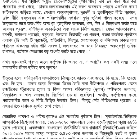
ইনস্টিটিউট ফর প্ল্যানিং অ্যান্ড ডেভেলপমেন্টের (আইপিডি) দীর্ঘ দুই বছর ধরে করা
গবেষণায় দেখা গেছে, ‘ঢাকার জলাধারগুলোর এই করুণ অবস্থার পেছনে একাধিক কারণ
জটিলভাবে জড়িয়ে আছে, যেখানে অব্যবস্থাপনা, দূরদর্শী ও ত্রুটিযুক্ত নীতি প্রণয়ন,
দুর্বল নীতি বাস্তবায়ন এবং পরিকল্পনাহীন নগরায়ণ মুখ্য ভূমিকা পালন করেছে। নগর
উন্নয়নের নামে রাজধানীর অসংখ্য প্রাকৃতিক জলাধার, খাল, বিল ও নিম্নাঞ্চল ভরাট করে
আবাসন প্রকল্প, বাণিজ্যিক অবকাঠামো এবং সড়ক নির্মাণ হয়েছে। যেমন আফতাবনগর,
বনশ্রী, মহানগর প্রজেক্ট, বসুন্ধরা, উত্তরা দিয়াবাড়ি ৩য় প্রকল্প, বাড্ডা রাজউক পুনর্বাসন
এলাকা (ডি আই টি প্রজেক্ট), হাতিরঝিল, মিরপুর, মোহাম্মদপুর ও বসিলাসহ ঢাকার নানা
প্রান্তে একসময় বর্ষার পানি সংরক্ষণ, জলাবদ্ধতা ও বন্যা নিয়ন্ত্রণে গুরুত্বপূর্ণ ভূমিকা
রাখলেও, বর্তমানে সেগুলোর বড় অংশই ভরাট হয়ে গেছে।’
এখন স্বভাবতই প্রশ্ন আসে কর্তৃপক্ষ কি জানত না, এ ভরাটের ফল একটা সময় এসে
ঢাকাবাসীর জীবন দুর্বিষহ করে তুলবে?
উত্তর হলো, দায়িত্বশীল সংস্থাগুলো নিঃসন্দেহে জানত এবং জানে, কি হচ্ছে, কি হয়েছে
এবং কি হবে। ঢাকার জন্য বিশেষজ্ঞ টিমের তৈরি নানা নীতিপত্র ও পরিকল্পনায় যেমন
রাজউকের স্ট্রাকচার প্ল্যান ও বিশদ অঞ্চল পরিকল্পনায় (ড্যাপ) স্পষ্টভাবে জলাধার,
নিম্নাঞ্চল ও খাল সংরক্ষণের নির্দেশনা দেওয়া হয়েছিল। অর্থাৎ, কর্তৃপক্ষের কাছে
প্রয়োজনীয় জ্ঞান ও নীতি-ভিত্তি উভয়ই ছিল। কিন্তু সেই নীতিগুলোর প্রয়োগ ও
নজরদারিতে মারাত্মক ব্যর্থতা দেখা গেছে।
বৈজ্ঞানিক গবেষণা ও পরিসংখ্যানেও এই সংকটের পূর্বাভাস ছিল। স্যাটেলাইট-ভিত্তিক
সাম্প্রতিক বিশ্লেষণ জানায়, ১৯৯০-২০২০ সময়কালে ঢাকার ওয়েটল্যান্ডের প্রায় ৬৯%
হ্রাস পেয়েছে। একইভাবে, বাংলাদেশ ইনস্টিটিউট অব প্ল্যানার্স (বিআইপি)-এর জরিপে
২০১১-২০১৯ সালের মধ্যে অন্তত ৩,৪৮৩ একর জলাশয় ও নিম্নভূমি ভরাট বা হ্রাস
পাওয়ার প্রমাণ পাওয়া গেছে। এসব তথ্য স্পষ্ট করে যে সতর্কবার্তা ছিল- কিন্তু বাস্তবে