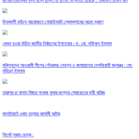
রাশিয়া-ইউক্রেন যুদ্ধ বন্ধে চুক্তি না হলেও অগ্রগতি হয়েছে : গাজীউল হাসান খান
দিনব্যাপী বর্নাঢ্য আয়োজনে গোয়াইনঘাট প্রেসক্লাবের আনন্দ ভ্রমণ
কেমন হওয়া উচিত জাতীয় নির্বাচনের ইশতেহার : ড. মো. সফিকুল ইসলাম
মুক্তিযুদ্ধে আওয়ামী লীগের গৌরবময় নেতৃত্ব ও জামায়াতের দেশবিরোধী ষড়যন্ত্র : মো:
সহিদুল ইসলাম
তারাপুর চা বাগান বিষয়ে পংকজ কুমার গুপ্তের সেবায়েতের দাবী খারিজ
কানাইঘাটে এবাদ হত্যার আসামী আটক
সিলেট সুরমা ডেস্ক :