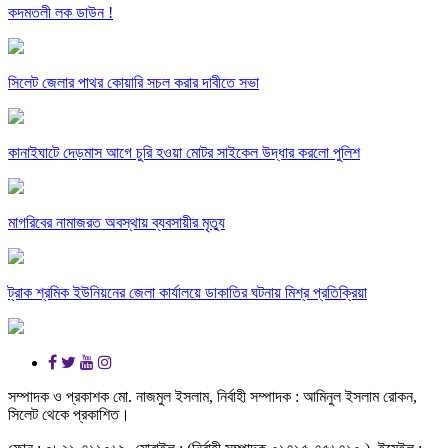
কদমতলী লক ডাউন !
সিলেট জেলার পাথর কোয়ারি সচল করার দাবীতে সভা
কানাইঘাটে দেড়মাস আগে চুরি হওয়া মোটর সাইকেল উদ্ধার করলো পুলিশ
মাগরিবের নামাজরত অবস্থায় ব্যবসায়ীর মৃত্যু
ট্রাক শ্রমিক ইউনিয়নের জেলা কার্যালয়ে ডাকাতির ঘটনায় মিশ্র প্রতিক্রিয়া
সম্পাদক ও প্রকাশক মো. নাজমুল ইসলাম, নির্বাহী সম্পাদক : আমিনুল ইসলাম রোকন,
সিলেট থেকে প্রকাশিত।