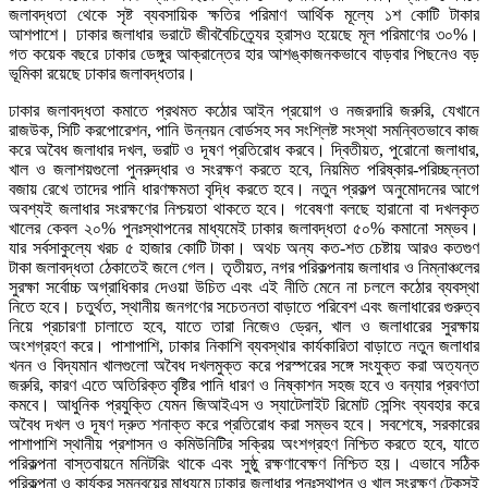
জলাবদ্ধতা থেকে সৃষ্ট ব্যবসায়িক ক্ষতির পরিমাণ আর্থিক মূল্যে ১শ কোটি টাকার
আশপাশে। ঢাকার জলাধার ভরাটে জীববৈচিত্র্যের হ্রাসও হয়েছে মূল পরিমাণের ৩০%।
গত কয়েক বছরে ঢাকার ডেঙ্গুর আক্রান্তের হার আশঙ্কাজনকভাবে বাড়বার পিছনেও বড়
ভূমিকা রয়েছে ঢাকার জলাবদ্ধতার।
ঢাকার জলাবদ্ধতা কমাতে প্রথমত কঠোর আইন প্রয়োগ ও নজরদারি জরুরি, যেখানে
রাজউক, সিটি করপোরেশন, পানি উন্নয়ন বোর্ডসহ সব সংশ্লিষ্ট সংস্থা সমন্বিতভাবে কাজ
করে অবৈধ জলাধার দখল, ভরাট ও দূষণ প্রতিরোধ করবে। দ্বিতীয়ত, পুরোনো জলাধার,
খাল ও জলাশয়গুলো পুনরুদ্ধার ও সংরক্ষণ করতে হবে, নিয়মিত পরিষ্কার-পরিচ্ছন্নতা
বজায় রেখে তাদের পানি ধারণক্ষমতা বৃদ্ধি করতে হবে। নতুন প্রকল্প অনুমোদনের আগে
অবশ্যই জলাধার সংরক্ষণের নিশ্চয়তা থাকতে হবে। গবেষণা বলছে হারানো বা দখলকৃত
খালের কেবল ২০% পুনঃস্থাপনের মাধ্যমেই ঢাকার জলাবদ্ধতা ৫০% কমানো সম্ভব।
যার সর্বসাকুল্যে খরচ ৫ হাজার কোটি টাকা। অথচ অন্য কত-শত চেষ্টায় আরও কতগুণ
টাকা জলাবদ্ধতা ঠেকাতেই জলে গেল। তৃতীয়ত, নগর পরিকল্পনায় জলাধার ও নিম্নাঞ্চলের
সুরক্ষা সর্বোচ্চ অগ্রাধিকার দেওয়া উচিত এবং এই নীতি মেনে না চললে কঠোর ব্যবস্থা
নিতে হবে। চতুর্থত, স্থানীয় জনগণের সচেতনতা বাড়াতে পরিবেশ এবং জলাধারের গুরুত্ব
নিয়ে প্রচারণা চালাতে হবে, যাতে তারা নিজেও ড্রেন, খাল ও জলাধারের সুরক্ষায়
অংশগ্রহণ করে। পাশাপাশি, ঢাকার নিকাশি ব্যবস্থার কার্যকারিতা বাড়াতে নতুন জলাধার
খনন ও বিদ্যমান খালগুলো অবৈধ দখলমুক্ত করে পরস্পরের সঙ্গে সংযুক্ত করা অত্যন্ত
জরুরি, কারণ এতে অতিরিক্ত বৃষ্টির পানি ধারণ ও নিষ্কাশন সহজ হবে ও বন্যার প্রবণতা
কমবে। আধুনিক প্রযুক্তি যেমন জিআইএস ও স্যাটেলাইট রিমোট সেন্সিং ব্যবহার করে
অবৈধ দখল ও দূষণ দ্রুত শনাক্ত করে প্রতিরোধ করা সম্ভব হবে। সবশেষে, সরকারের
পাশাপাশি স্থানীয় প্রশাসন ও কমিউনিটির সক্রিয় অংশগ্রহণ নিশ্চিত করতে হবে, যাতে
পরিকল্পনা বাস্তবায়নে মনিটরিং থাকে এবং সুষ্ঠু রক্ষণাবেক্ষণ নিশ্চিত হয়। এভাবে সঠিক
পরিকল্পনা ও কার্যকর সমন্বয়ের মাধ্যমে ঢাকার জলাধার পুনঃস্থাপন ও খাল সংরক্ষণ টেকসই