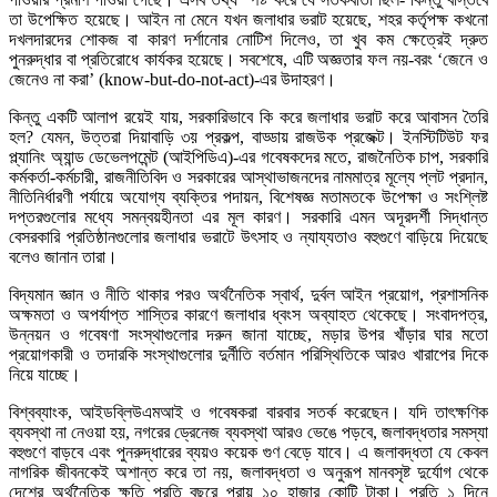
তা উপেক্ষিত হয়েছে। আইন না মেনে যখন জলাধার ভরাট হয়েছে, শহর কর্তৃপক্ষ কখনো
দখলদারদের শোকজ বা কারণ দর্শানোর নোটিশ দিলেও, তা খুব কম ক্ষেত্রেই দ্রুত
পুনরুদ্ধার বা প্রতিরোধে কার্যকর হয়েছে। সবশেষে, এটি অজ্ঞতার ফল নয়-বরং ‘জেনে ও
জেনেও না করা’ (know-but-do-not-act)-এর উদাহরণ।
কিন্তু একটি আলাপ রয়েই যায়, সরকারিভাবে কি করে জলাধার ভরাট করে আবাসন তৈরি
হল? যেমন, উত্তরা দিয়াবাড়ি ৩য় প্রকল্প, বাড্ডায় রাজউক প্রজেক্ট। ইনস্টিটিউট ফর
প্ল্যানিং অ্যান্ড ডেভেলপমেন্ট (আইপিডিএ)-এর গবেষকদের মতে, রাজনৈতিক চাপ, সরকারি
কর্মকর্তা-কর্মচারী, রাজনীতিবিদ ও সরকারের আস্থাভাজনদের নামমাত্র মূল্যে প্লট প্রদান,
নীতিনির্ধারণী পর্যায়ে অযোগ্য ব্যক্তির পদায়ন, বিশেষজ্ঞ মতামতকে উপেক্ষা ও সংশ্লিষ্ট
দপ্তরগুলোর মধ্যে সমন্বয়হীনতা এর মূল কারণ। সরকারি এমন অদূরদর্শী সিদ্ধান্ত
বেসরকারি প্রতিষ্ঠানগুলোর জলাধার ভরাটে উৎসাহ ও ন্যায্যতাও বহুগুণে বাড়িয়ে দিয়েছে
বলেও জানান তারা।
বিদ্যমান জ্ঞান ও নীতি থাকার পরও অর্থনৈতিক স্বার্থ, দুর্বল আইন প্রয়োগ, প্রশাসনিক
অক্ষমতা ও অপর্যাপ্ত শাস্তির কারণে জলাধার ধ্বংস অব্যাহত থেকেছে। সংবাদপত্র,
উন্নয়ন ও গবেষণা সংস্থাগুলোর দরুন জানা যাচ্ছে, মড়ার উপর খাঁড়ার ঘার মতো
প্রয়োগকারী ও তদারকি সংস্থাগুলোর দুর্নীতি বর্তমান পরিস্থিতিকে আরও খারাপের দিকে
নিয়ে যাচ্ছে।
বিশ্বব্যাংক, আইডব্লিউএমআই ও গবেষকরা বারবার সতর্ক করেছেন। যদি তাৎক্ষণিক
ব্যবস্থা না নেওয়া হয়, নগরের ড্রেনেজ ব্যবস্থা আরও ভেঙে পড়বে, জলাবদ্ধতার সমস্যা
বহুগুণে বাড়বে এবং পুনরুদ্ধারের ব্যয়ও কয়েক গুণ বেড়ে যাবে। এ জলাবদ্ধতা যে কেবল
নাগরিক জীবনকেই অশান্ত করে তা নয়, জলাবদ্ধতা ও অনুরূপ মানবসৃষ্ট দুর্যোগ থেকে
দেশের অর্থনৈতিক ক্ষতি প্রতি বছরে প্রায় ১০ হাজার কোটি টাকা। প্রতি ১ দিনে