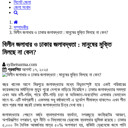
সিলেট জেলা
জেলা সংবাদ
সম্পাদকীয়
বিলীন জলাধার ও ঢাকার জলাবদ্ধতা : মানুষের মুক্তি মিলছে না কেন?
বিলীন জলাধার ও ঢাকার জলাবদ্ধতা : মানুষের মুক্তি
মিলছে না কেন?
sylhetsurma.com
প্রকাশিত
আগস্ট ১৭, ২০২৫
বছর খানেক আগে মিরপুরে জলাবদ্ধতার মধ্যে বিদ্যুৎস্পৃষ্ট হয়ে একই পরিবারের
কয়েকজনের মর্মান্তিক মৃত্যু পুরো দেশকে নাড়িয়ে দিয়েছিল। ঢাকার জলাবদ্ধতার সমস্যা
এখন আর ধনী-গরিব, পায়ে হাঁটা-গাড়ি চড়া বা অভিজাত-অবহেলিত এলাকার ভেদাভেদ
মানে না- এটি সর্বগ্রাসী। একসময় শুধু বর্ষাকালেই এ দুর্ভোগ সীমাবদ্ধ থাকলেও এখন শীত
বাদে প্রায় সারা বছরই ঢাকায় জলাবদ্ধতার চিত্র দেখা যায়।
জলাবদ্ধতার পেছনে বর্জ্য ব্যবস্থাপনার ব্যর্থতা, নগরজুড়ে কংক্রিটের আবরণ,
অপরিকল্পিত নগরায়ণ, ভুল নীতি ও নিম্নমানের ড্রেনেজ ব্যবস্থার ভূমিকা রয়েছে। ঢাকার
৫,০০০ টন দৈনিক আবর্জনার মাত্র ৫০% অপসারণ হয়, বাকিটা ড্রেনেজে জমে পানি